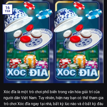
16
Th9
Xóc đĩa là một trò chơi phổ biến trong văn hóa giải trí của
người dân Việt Nam. Tuy nhiên, hiện nay bạn có thể tham gia
trò chơi Xóc đĩa ngay tại nhà, bất kỳ lúc nào và ở bất kỳ đâu