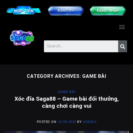
CATEGORY ARCHIVES:
GAME BÀI
GAME BÀI
Xóc đĩa Saga88 – Game bài đổi thưởng,
càng chơi càng vui
POSTED ON
16/09/2023
BY
ADMIN2