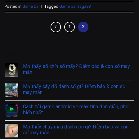
Posted in
Game bài
|
Tagged
Game bài Saga88
1
2
Bài viết mới
Mơ thấy số chín số mấy? Điềm báo & con số may
mắn
Mơ thấy cây đổ đánh số gì? Điềm báo & con số
may mắn
Cách tải game android ve may tinh đơn giản, phổ
biến nhất
Mơ thấy chảy máu đánh con gì? Điềm báo và con
số may mắn