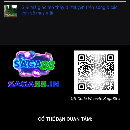
Giải mã giấc mơ thấy đi thuyền trên sông & các
con số may mắn
QR Code Website Saga88.in
CÓ THỂ BẠN QUAN TÂM: