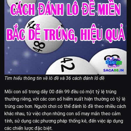
Tìm hiểu thông tin về lô đề và 36 cách đánh lô đề
Mỗi con số trong dãy 00 đến 99 đều có một tỷ lệ trúng
thưởng riêng, với các con số hiếm xuất hiện thường có tỷ lệ
trúng cao hơn. Người chơi có thể đánh lô đề theo nhiều cách
khác nhau, từ việc chọn những con số may mắn theo cảm
tính, sử dụng các phương pháp thống kê, đến việc áp dụng
các chiến lược đặc biệt.