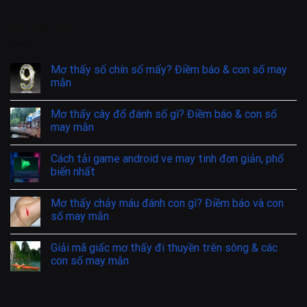
Bài viết mới
Mơ thấy số chín số mấy? Điềm báo & con số may
mắn
Mơ thấy cây đổ đánh số gì? Điềm báo & con số
may mắn
Cách tải game android ve may tinh đơn giản, phổ
biến nhất
Mơ thấy chảy máu đánh con gì? Điềm báo và con
số may mắn
Giải mã giấc mơ thấy đi thuyền trên sông & các
con số may mắn