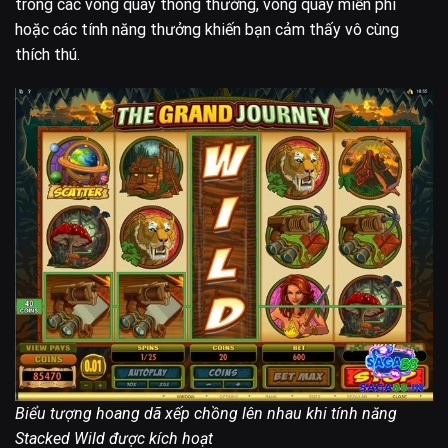
trong các vòng quay thông thường, vòng quay miễn phí
hoặc các tính năng thưởng khiến bạn cảm thấy vô cùng
thích thú.
Biểu tượng hoang dã xếp chồng lên nhau khi tính năng
Stacked Wild được kích hoạt