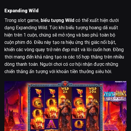
Expanding Wild
Trong slot game,
biểu tượng Wild
có thể xuất hiện dưới
dạng Expanding Wild. Tức khi biểu tượng hoang dã xuất
hiện trên 1 cuộn, chúng sẽ mở rộng và bao phủ toàn bộ
cuộn phim đó. Điều này tạo ra hiệu ứng thị giác nổi bật,
khiến các vòng quay trở nên đẹp mắt và lôi cuốn hơn. Đồng
thời mang đến khả năng tạo ra các tổ hợp thắng trên nhiều
dòng thanh toán. Người chơi có cơ hội nhận được những
chiến thắng ấn tượng với khoản tiền thưởng siêu hời.