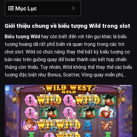
Mục Lục
Giới thiệu chung về biểu tượng Wild trong slot
Biểu tượng Wild
hay còn biết đến với tên gọi khác là biểu
tượng hoang dã rất phổ biến và quan trọng trong các trò
chơi slot. Wild có chức năng thay thế bất kỳ biểu tượng cơ
bản nào trên guồng quay để hoàn thành các kết hợp chiến
thắng còn thiếu. Tuy nhiên, Wild không thể thay thế các biểu
tượng đặc biệt như Bonus, Scatter, Vòng quay miễn phí,…