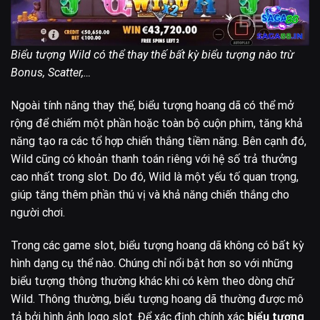
Biểu tượng Wild có thể thay thế bất kỳ biểu tượng nào trừ
Bonus, Scatter,…
Ngoài tính năng thay thế, biểu tượng hoang dã có thể mở
rộng để chiếm một phần hoặc toàn bộ cuộn phim, tăng khả
năng tạo ra các tổ hợp chiến thắng tiềm năng. Bên cạnh đó,
Wild cũng có khoản thanh toán riêng với hệ số trả thưởng
cao nhất trong slot. Do đó, Wild là một yếu tố quan trọng,
giúp tăng thêm phần thú vị và khả năng chiến thắng cho
người chơi.
Trong các game slot, biểu tượng hoang dã không có bất kỳ
hình dạng cụ thể nào. Chúng chỉ nổi bật hơn so với những
biểu tượng thông thường khác khi có kèm theo dòng chữ
Wild. Thông thường, biểu tượng hoang dã thường được mô
tả bởi hình ảnh logo slot. Để xác định chính xác
biểu tượng