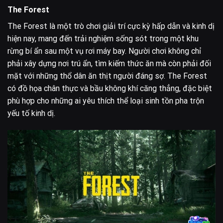
The Forest
The Forest là một trò chơi giải trí cực kỳ hấp dẫn và kinh dị
hiện nay, mang đến trải nghiệm sống sót trong một khu
rừng bí ẩn sau một vụ rơi máy bay. Người chơi không chỉ
phải xây dựng nơi trú ẩn, tìm kiếm thức ăn mà còn phải đối
mặt với những thổ dân ăn thịt người đáng sợ. The Forest
có đồ họa chân thực và bầu không khí căng thẳng, đặc biệt
phù hợp cho những ai yêu thích thể loại sinh tồn pha trộn
yếu tố kinh dị.