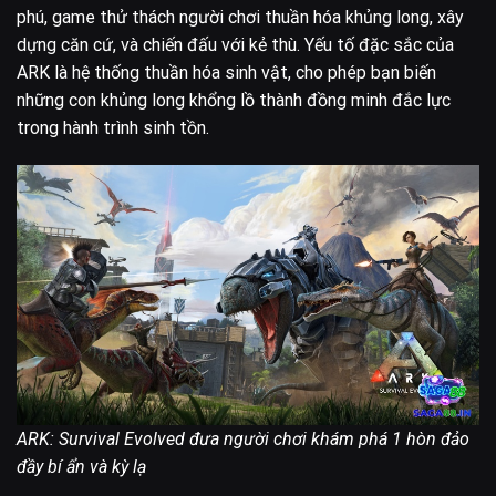
phú, game thử thách người chơi thuần hóa khủng long, xây
dựng căn cứ, và chiến đấu với kẻ thù. Yếu tố đặc sắc của
ARK là hệ thống thuần hóa sinh vật, cho phép bạn biến
những con khủng long khổng lồ thành đồng minh đắc lực
trong hành trình sinh tồn.
ARK: Survival Evolved đưa người chơi khám phá 1 hòn đảo
đầy bí ẩn và kỳ lạ