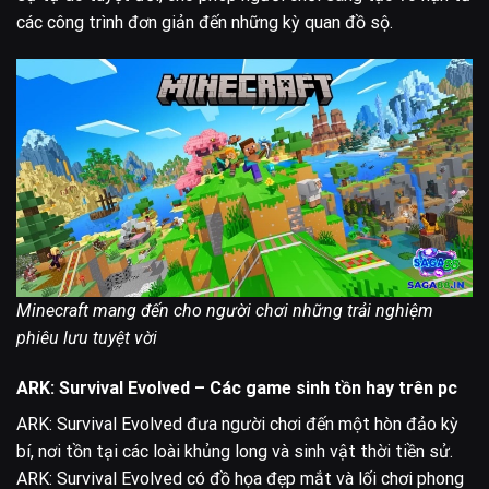
các công trình đơn giản đến những kỳ quan đồ sộ.
Minecraft mang đến cho người chơi những trải nghiệm
phiêu lưu tuyệt vời
ARK: Survival Evolved – Các game sinh tồn hay trên pc
ARK: Survival Evolved đưa người chơi đến một hòn đảo kỳ
bí, nơi tồn tại các loài khủng long và sinh vật thời tiền sử.
ARK: Survival Evolved có đồ họa đẹp mắt và lối chơi phong