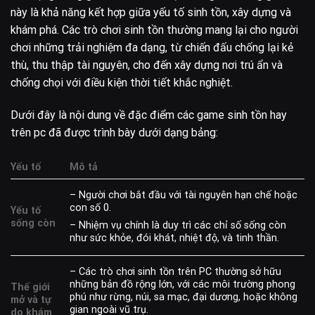
này là khả năng kết hợp giữa yếu tố sinh tồn, xây dựng và
khám phá. Các trò chơi sinh tồn thường mang lại cho người
chơi những trải nghiệm đa dạng, từ chiến đấu chống lại kẻ
thù, thu thập tài nguyên, cho đến xây dựng nơi trú ẩn và
chống chọi với điều kiện thời tiết khắc nghiệt.
Dưới đây là nội dung về đặc điểm các game sinh tồn hay
trên pc đã được trình bày dưới dạng bảng:
Yếu tố
Mô tả
– Người chơi bắt đầu với tài nguyên hạn chế hoặc
con số 0.
Yếu tố
sống còn
– Nhiệm vụ chính là duy trì các chỉ số sống còn
như sức khỏe, đói khát, nhiệt độ, và tinh thần.
– Các trò chơi sinh tồn trên PC thường sở hữu
những bản đồ rộng lớn, với các môi trường phong
Thế giới
phú như rừng, núi, sa mạc, đại dương, hoặc không
mở và tự
gian ngoài vũ trụ.
do khám