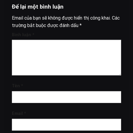
Để lại một bình luận
Email của bạn sẽ không được hiển thị công khai.
Các
trường bắt buộc được đánh dấu
*
Bình luận
*
Tên
*
Email
*