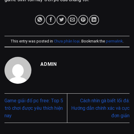
This entry was posted in
Chưa phân loại
. Bookmark the
permalink
.
ADMIN
Game giải đố pc free: Top 5
Cách nhìn gà biết lối đá:
trò chơi được yêu thích hiện
Hướng dẫn chính xác và cực
nay
đơn giản