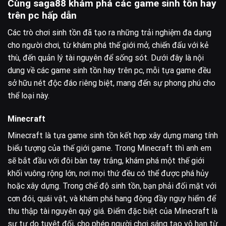
Cùng saga88 khám phá các game sinh tồn hay
trên pc hấp dẫn
Các trò chơi sinh tồn đã tạo ra những trải nghiệm đa dạng
cho người chơi, từ khám phá thế giới mở, chiến đấu với kẻ
thù, đến quản lý tài nguyên để sống sót. Dưới đây là nội
dung về các game sinh tồn hay trên pc, mỗi tựa game đều
sở hữu nét độc đáo riêng biệt, mang đến sự phong phú cho
thể loại này.
Minecraft
Minecraft là tựa game sinh tồn kết hợp xây dựng mang tính
biểu tượng của thế giới game. Trong Minecraft thì anh em
sẽ bắt đầu với đôi bàn tay trắng, khám phá một thế giới
khối vuông rộng lớn, nơi mọi thứ đều có thể được phá hủy
hoặc xây dựng. Trong chế độ sinh tồn, bạn phải đối mặt với
cơn đói, quái vật, và khám phá hang động đầy nguy hiểm để
thu thập tài nguyên quý giá. Điểm đặc biệt của Minecraft là
sự tự do tuyệt đối, cho phép người chơi sáng tạo vô hạn từ