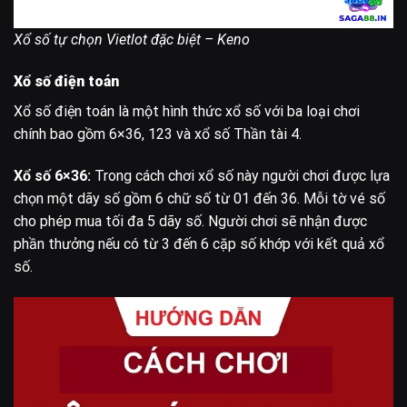
Xổ số tự chọn Vietlot đặc biệt – Keno
Xổ số điện toán
Xổ số điện toán là một hình thức xổ số với ba loại chơi
chính bao gồm 6×36, 123 và xổ số Thần tài 4.
Xổ số 6×36:
Trong cách chơi xổ số này người chơi được lựa
chọn một dãy số gồm 6 chữ số từ 01 đến 36. Mỗi tờ vé số
cho phép mua tối đa 5 dãy số. Người chơi sẽ nhận được
phần thưởng nếu có từ 3 đến 6 cặp số khớp với kết quả xổ
số.