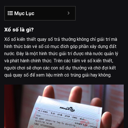
Mục Lục
Xổ số là gì?
Xổ số kiến thiết quay số trả thưởng không chỉ giải trí mà
hình thức bán vé số có mục đích góp phần xây dựng đất
nước. Đây là một hình thức giải trí được nhà nước quản lý
và phát hành chính thức. Trên các tấm vé số kiến thiết,
người chơi sẽ chọn các con số dự thưởng và chờ đợi kết
quả quay số để xem liệu mình có trúng giải hay không.