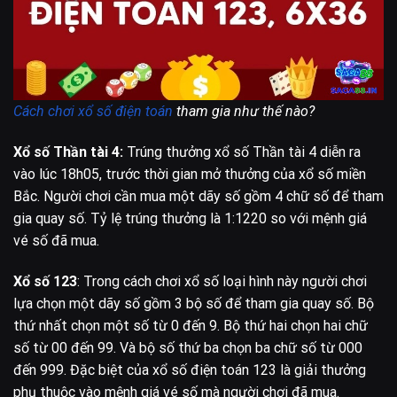
Cách chơi xổ số điện toán
tham gia như thế nào?
Xổ số Thần tài 4:
Trúng thưởng xổ số Thần tài 4 diễn ra
vào lúc 18h05, trước thời gian mở thưởng của xổ số miền
Bắc. Người chơi cần mua một dãy số gồm 4 chữ số để tham
gia quay số. Tỷ lệ trúng thưởng là 1:1220 so với mệnh giá
vé số đã mua.
Xổ số 123
: Trong cách chơi xổ số loại hình này người chơi
lựa chọn một dãy số gồm 3 bộ số để tham gia quay số. Bộ
thứ nhất chọn một số từ 0 đến 9. Bộ thứ hai chọn hai chữ
số từ 00 đến 99. Và bộ số thứ ba chọn ba chữ số từ 000
đến 999. Đặc biệt của xổ số điện toán 123 là giải thưởng