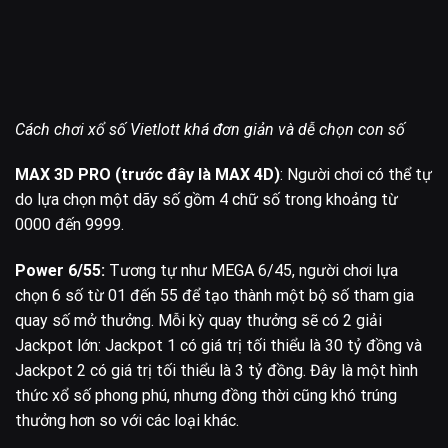
Cách chơi xổ số Vietlott khá đơn giản và dễ chọn con số
MAX 3D PRO (trước đây là MAX 4D)
: Người chơi có thể tự
do lựa chọn một dãy số gồm 4 chữ số trong khoảng từ
0000 đến 9999.
Power 6/55:
Tương tự như MEGA 6/45, người chơi lựa
chọn 6 số từ 01 đến 55 để tạo thành một bộ số tham gia
quay số mở thưởng. Mỗi kỳ quay thưởng sẽ có 2 giải
Jackpot lớn: Jackpot 1 có giá trị tối thiểu là 30 tỷ đồng và
Jackpot 2 có giá trị tối thiểu là 3 tỷ đồng. Đây là một hình
thức xổ số phong phú, nhưng đồng thời cũng khó trúng
thưởng hơn so với các loại khác.