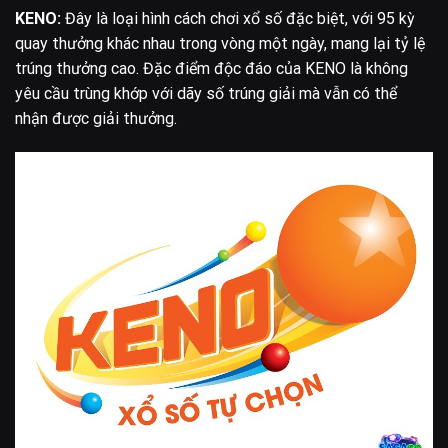
KENO:
Đây là loại hình cách chơi xổ số đặc biệt, với 95 kỳ
quay thưởng khác nhau trong vòng một ngày, mang lại tỷ lệ
trúng thưởng cao. Đặc điểm độc đáo của KENO là không
yêu cầu trùng khớp với dãy số trúng giải mà vẫn có thể
nhận được giải thưởng.