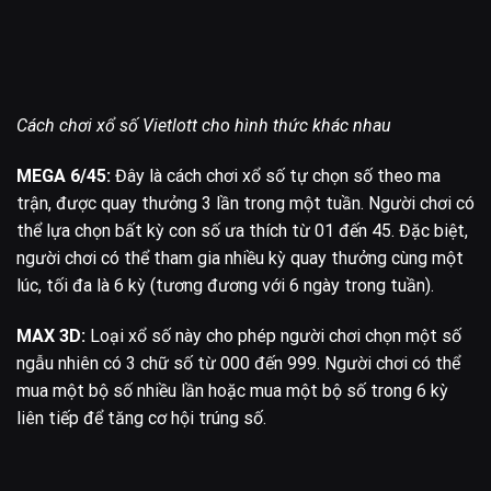
Cách chơi xổ số Vietlott cho hình thức khác nhau
MEGA 6/45:
Đây là cách chơi xổ số tự chọn số theo ma
trận, được quay thưởng 3 lần trong một tuần. Người chơi có
thể lựa chọn bất kỳ con số ưa thích từ 01 đến 45. Đặc biệt,
người chơi có thể tham gia nhiều kỳ quay thưởng cùng một
lúc, tối đa là 6 kỳ (tương đương với 6 ngày trong tuần).
MAX 3D:
Loại xổ số này cho phép người chơi chọn một số
ngẫu nhiên có 3 chữ số từ 000 đến 999. Người chơi có thể
mua một bộ số nhiều lần hoặc mua một bộ số trong 6 kỳ
liên tiếp để tăng cơ hội trúng số.