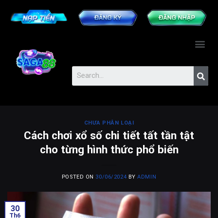
CHƯA PHÂN LOẠI
Cách chơi xổ số chi tiết tất tần tật
cho từng hình thức phổ biến
POSTED ON
30/06/2024
BY
ADMIN
30
Th6