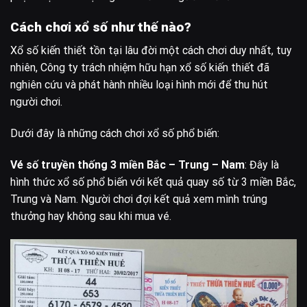
phụ thuộc vào mệnh giá vé số mà người chơi đã mua.
Cách chơi xổ số như thế nào?
Xổ số kiến thiết tồn tại lâu đời một cách chơi duy nhất, tuy
nhiên, Công ty trách nhiệm hữu hạn xổ số kiến thiết đã
nghiên cứu và phát hành nhiều loại hình mới để thu hút
người chơi.
Dưới đây là những cách chơi xổ số phổ biến:
Vé số truyền thống 3 miền Bắc – Trung – Nam
: Đây là
hình thức xổ số phổ biến với kết quả quay số từ 3 miền Bắc,
Trung và Nam. Người chơi đợi kết quả xem mình trúng
thưởng hay không sau khi mua vé.