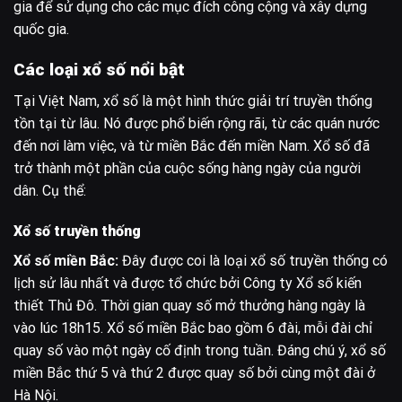
gia để sử dụng cho các mục đích công cộng và xây dựng
quốc gia.
Các loại xổ số nổi bật
Tại Việt Nam, xổ số là một hình thức giải trí truyền thống
tồn tại từ lâu. Nó được phổ biến rộng rãi, từ các quán nước
đến nơi làm việc, và từ miền Bắc đến miền Nam. Xổ số đã
trở thành một phần của cuộc sống hàng ngày của người
dân. Cụ thể:
Xổ số truyền thống
Xổ số miền Bắc:
Đây được coi là loại xổ số truyền thống có
lịch sử lâu nhất và được tổ chức bởi Công ty Xổ số kiến
thiết Thủ Đô. Thời gian quay số mở thưởng hàng ngày là
vào lúc 18h15. Xổ số miền Bắc bao gồm 6 đài, mỗi đài chỉ
quay số vào một ngày cố định trong tuần. Đáng chú ý, xổ số
miền Bắc thứ 5 và thứ 2 được quay số bởi cùng một đài ở
Hà Nội.