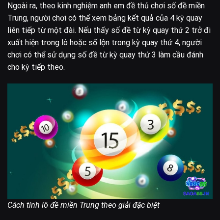
Ngoài ra, theo kinh nghiệm anh em đề thủ chơi số đề miền
Trung, người chơi có thể xem bảng kết quả của 4 kỳ quay
liên tiếp từ một đài. Nếu thấy số đề từ kỳ quay thứ 2 trở đi
xuất hiện trong lô hoặc số lộn trong kỳ quay thứ 4, người
chơi có thể sử dụng số đề từ kỳ quay thứ 3 làm cầu đánh
cho kỳ tiếp theo.
Cách tính lô đề miền Trung theo giải đặc biệt