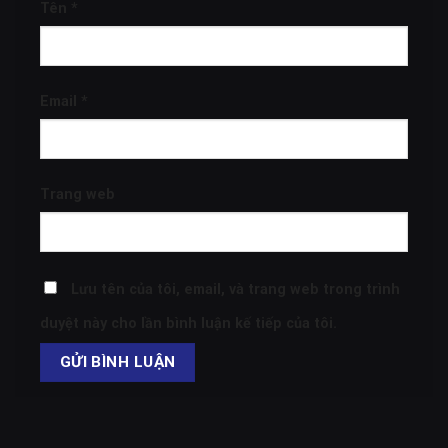
Tên
*
Email
*
Trang web
Lưu tên của tôi, email, và trang web trong trình
duyệt này cho lần bình luận kế tiếp của tôi.