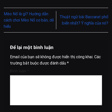
Mèo Nổ là gì? Hướng dẫn
Thuật ngữ bài Baccarat phổ
cách chơi Mèo Nổ cơ bản, dễ
biến nhất? Ý nghĩa của nó?
hiểu
Để lại một bình luận
Email của bạn sẽ không được hiển thị công khai.
Các
trường bắt buộc được đánh dấu
*
Bình luận
*