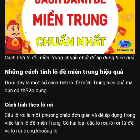
Cách tính lô đề miền Trung chuẩn nhất để áp dụng hiệu quả
Những cách tính lô đề miền trung hiệu quả
Dưới đây là một số cách tính lô đề miền Trung hiệu quả mà
bạn có thể áp dụng:
Cách tính theo lô rơi
Cầu lô rơi là một phương pháp đơn giản và dễ áp dụng trong
việc tính lô đề miền Trung. Có hai loại cầu lô rơi: lô rơi từ đề
và lô rơi trong khoảng lô.