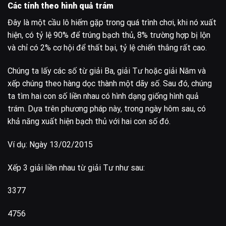
Các tính theo hình quả trám
Đây là một cầu lô hiếm gặp trong quá trình chơi, khi nó xuất
hiện, có tỷ lệ 90% để trúng bạch thủ, 8% trường hợp bị lộn
và chỉ có 2% cơ hội để thất bại, tỷ lệ chiến thắng rất cao.
Chúng ta lấy các số từ giải Ba, giải Tư hoặc giải Năm và
xếp chúng theo hàng dọc thành một dãy số. Sau đó, chúng
ta tìm hai con số liền nhau có hình dạng giống hình quả
trám. Dựa trên phương pháp này, trong ngày hôm sau, có
khả năng xuất hiện bạch thủ với hai con số đó.
Ví dụ: Ngày 13/02/2015
Xếp 3 giải liền nhau từ giải Tư như sau:
3377
4756