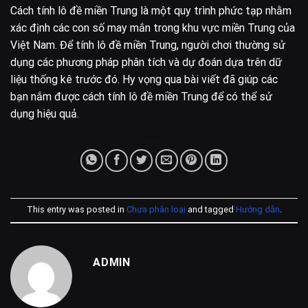
Cách tính lô đề miền Trung là một quy trình phức tạp nhằm
xác định các con số may mắn trong khu vực miền Trung của
Việt Nam. Để tính lô đề miền Trung, người chơi thường sử
dụng các phương pháp phân tích và dự đoán dựa trên dữ
liệu thống kê trước đó. Hy vọng qua bài viết đã giúp các
bạn nắm được cách tính lô đề miền Trung để có thể sử
dụng hiệu quả.
This entry was posted in
Chưa phân loại
and tagged
Hướng dẫn
.
ADMIN