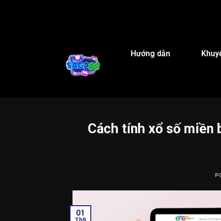
Hướng dẫn
Khuy
Cách tính xổ số miền 
P
01
Th9