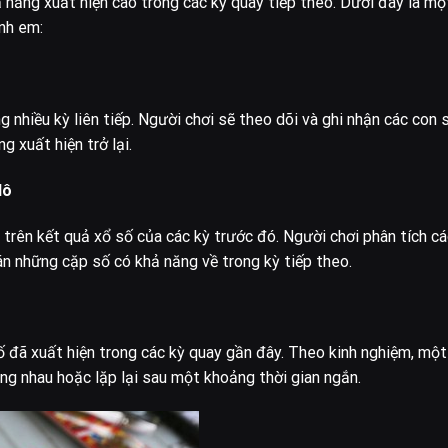
 năng xuất hiện cao trong các kỳ quay tiếp theo. Dưới đây là mộ
nh em:
g nhiều kỳ liên tiếp. Người chơi sẽ theo dõi và ghi nhận các con 
g xuất hiện trở lại.
lô
 trên kết quả xổ số của các kỳ trước đó. Người chơi phân tích cá
án những cặp số có khả năng về trong kỳ tiếp theo.
ố đã xuất hiện trong các kỳ quay gần đây. Theo kinh nghiệm, một
ng nhau hoặc lặp lại sau một khoảng thời gian ngắn.