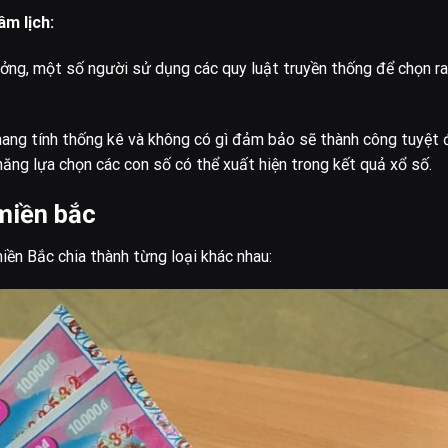
âm lịch:
ởng, một số người sử dụng các quy luật truyền thống để chọn ra
ang tính thống kê và không có gì đảm bảo sẽ thành công tuyệt đ
năng lựa chọn các con số có thể xuất hiện trong kết quả xổ số.
miền bắc
iền Bắc chia thành từng loại khác nhau: