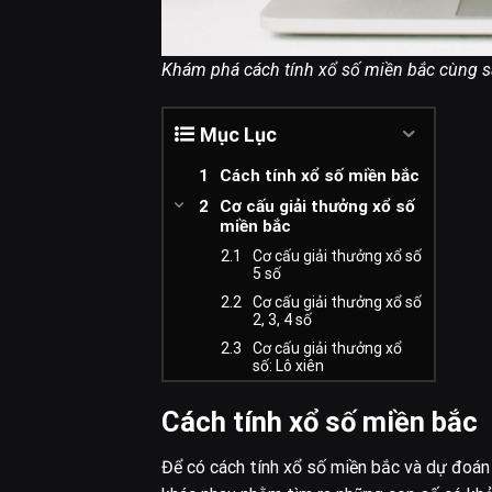
Khám phá cách tính xổ số miền bắc cùng 
Mục Lục
Cách tính xổ số miền bắc
Cơ cấu giải thưởng xổ số
miền bắc
Cơ cấu giải thưởng xổ số
5 số
Cơ cấu giải thưởng xổ số
2, 3, 4 số
Cơ cấu giải thưởng xổ
số: Lô xiên
Cách tính xổ số miền bắc
Để có cách tính xổ số miền bắc và dự đoán