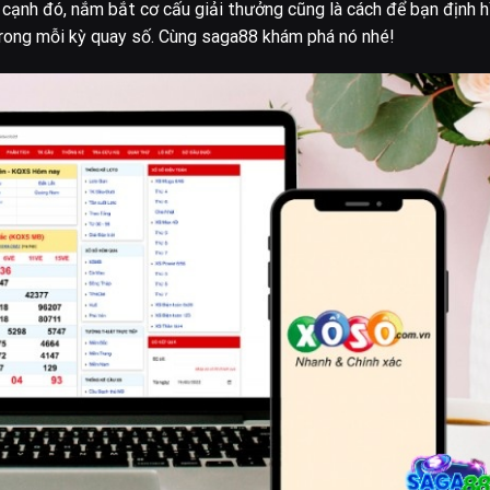
n cạnh đó, nắm bắt cơ cấu giải thưởng cũng là cách để bạn định h
trong mỗi kỳ quay số. Cùng saga88 khám phá nó nhé!