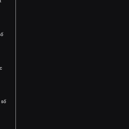
t
số
c
 số