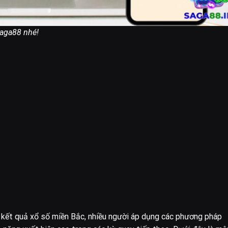
saga88 nhé!
 kết quả xổ số miền Bắc, nhiều người áp dụng các phương pháp