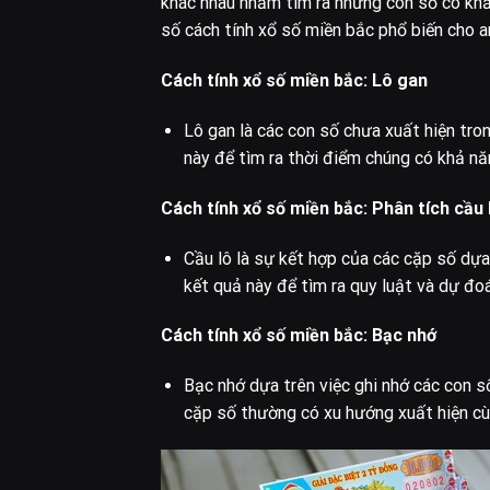
khác nhau nhằm tìm ra những con số có khả
số cách tính xổ số miền bắc phổ biến cho a
Cách tính xổ số miền bắc: Lô gan
Lô gan là các con số chưa xuất hiện tron
này để tìm ra thời điểm chúng có khả năn
Cách tính xổ số miền bắc: Phân tích cầu 
Cầu lô là sự kết hợp của các cặp số dựa
kết quả này để tìm ra quy luật và dự đo
Cách tính xổ số miền bắc: Bạc nhớ
Bạc nhớ dựa trên việc ghi nhớ các con s
cặp số thường có xu hướng xuất hiện cù