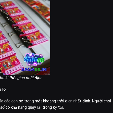
hu kì thời gian nhất định
ỳ lô
của các con số trong một khoảng thời gian nhất định. Người chơi
số có khả năng quay lại trong kỳ tới.