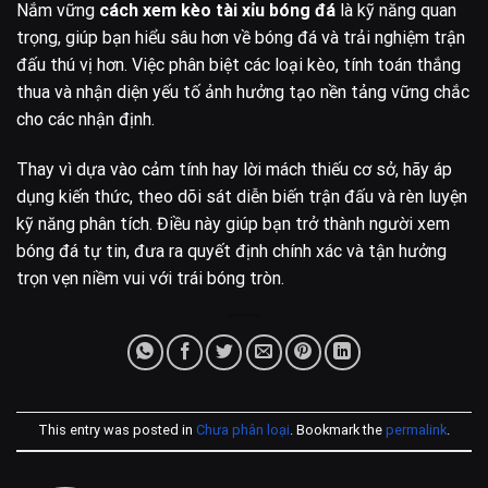
Nắm vững
cách xem kèo tài xỉu bóng đá
là kỹ năng quan
trọng, giúp bạn hiểu sâu hơn về bóng đá và trải nghiệm trận
đấu thú vị hơn. Việc phân biệt các loại kèo, tính toán thắng
thua và nhận diện yếu tố ảnh hưởng tạo nền tảng vững chắc
cho các nhận định.
Thay vì dựa vào cảm tính hay lời mách thiếu cơ sở, hãy áp
dụng kiến thức, theo dõi sát diễn biến trận đấu và rèn luyện
kỹ năng phân tích. Điều này giúp bạn trở thành người xem
bóng đá tự tin, đưa ra quyết định chính xác và tận hưởng
trọn vẹn niềm vui với trái bóng tròn.
This entry was posted in
Chưa phân loại
. Bookmark the
permalink
.