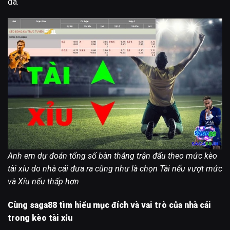
đá.
Anh em dự đoán tổng số bàn thắng trận đấu theo mức kèo
tài xỉu do nhà cái đưa ra cũng như là chọn Tài nếu vượt mức
và Xỉu nếu thấp hơn
Cùng saga88 tìm hiểu mục đích và vai trò của nhà cái
trong kèo tài xỉu