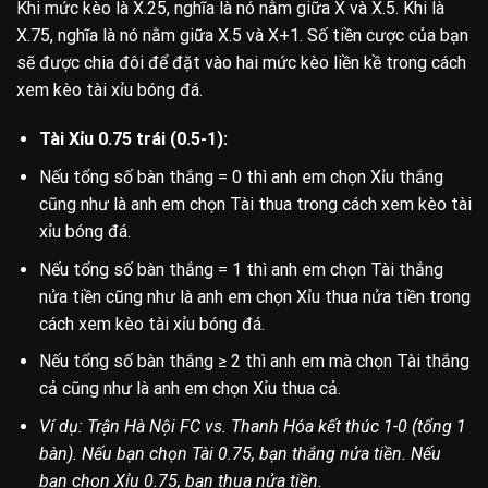
Khi mức kèo là X.25, nghĩa là nó nằm giữa X và X.5. Khi là
X.75, nghĩa là nó nằm giữa X.5 và X+1. Số tiền cược của bạn
sẽ được chia đôi để đặt vào hai mức kèo liền kề trong cách
xem kèo tài xỉu bóng đá.
Tài Xỉu 0.75 trái (0.5-1):
Nếu tổng số bàn thắng = 0 thì anh em chọn Xỉu thắng
cũng như là anh em chọn Tài thua trong cách xem kèo tài
xỉu bóng đá.
Nếu tổng số bàn thắng = 1 thì anh em chọn Tài thắng
nửa tiền cũng như là anh em chọn Xỉu thua nửa tiền trong
cách xem kèo tài xỉu bóng đá.
Nếu tổng số bàn thắng ≥ 2 thì anh em mà chọn Tài thắng
cả cũng như là anh em chọn Xỉu thua cả.
Ví dụ: Trận Hà Nội FC vs. Thanh Hóa kết thúc 1-0 (tổng 1
bàn). Nếu bạn chọn Tài 0.75, bạn thắng nửa tiền. Nếu
bạn chọn Xỉu 0.75, bạn thua nửa tiền.