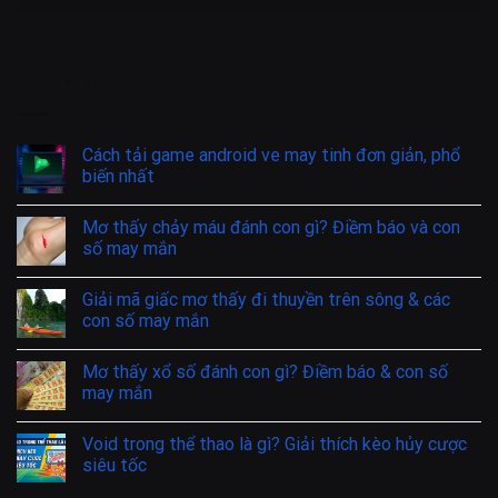
Bài viết mới
Cách tải game android ve may tinh đơn giản, phổ
biến nhất
Mơ thấy chảy máu đánh con gì? Điềm báo và con
số may mắn
Giải mã giấc mơ thấy đi thuyền trên sông & các
con số may mắn
Mơ thấy xổ số đánh con gì? Điềm báo & con số
may mắn
Void trong thể thao là gì? Giải thích kèo hủy cược
siêu tốc