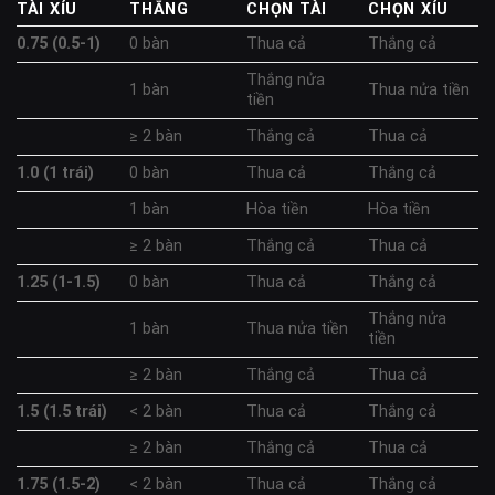
TÀI XỈU
THẮNG
CHỌN TÀI
CHỌN XỈU
0.75 (0.5-1)
0 bàn
Thua cả
Thắng cả
Thắng nửa
1 bàn
Thua nửa tiền
tiền
≥ 2 bàn
Thắng cả
Thua cả
1.0 (1 trái)
0 bàn
Thua cả
Thắng cả
1 bàn
Hòa tiền
Hòa tiền
≥ 2 bàn
Thắng cả
Thua cả
1.25 (1-1.5)
0 bàn
Thua cả
Thắng cả
Thắng nửa
1 bàn
Thua nửa tiền
tiền
≥ 2 bàn
Thắng cả
Thua cả
1.5 (1.5 trái)
< 2 bàn
Thua cả
Thắng cả
≥ 2 bàn
Thắng cả
Thua cả
1.75 (1.5-2)
< 2 bàn
Thua cả
Thắng cả