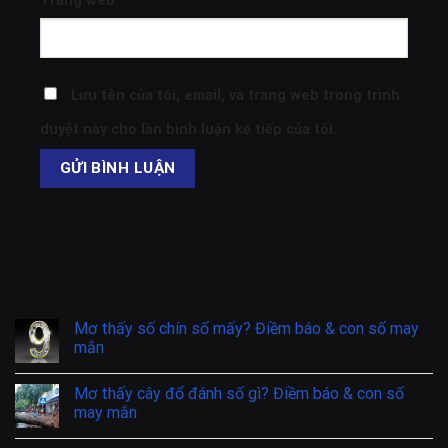
Trang web
Lưu tên của tôi, email, và trang web trong trình
duyệt này cho lần bình luận kế tiếp của tôi.
Bài viết mới
Mơ thấy số chín số mấy? Điềm báo & con số may
mắn
Mơ thấy cây đổ đánh số gì? Điềm báo & con số
may mắn