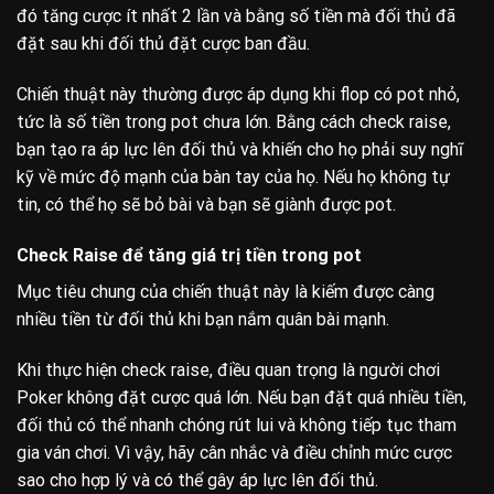
đó tăng cược ít nhất 2 lần và bằng số tiền mà đối thủ đã
đặt sau khi đối thủ đặt cược ban đầu.
Chiến thuật này thường được áp dụng khi flop có pot nhỏ,
tức là số tiền trong pot chưa lớn. Bằng cách check raise,
bạn tạo ra áp lực lên đối thủ và khiến cho họ phải suy nghĩ
kỹ về mức độ mạnh của bàn tay của họ. Nếu họ không tự
tin, có thể họ sẽ bỏ bài và bạn sẽ giành được pot.
Check Raise để tăng giá trị tiền trong pot
Mục tiêu chung của chiến thuật này là kiếm được càng
nhiều tiền từ đối thủ khi bạn nắm quân bài mạnh.
Khi thực hiện check raise, điều quan trọng là người chơi
Poker không đặt cược quá lớn. Nếu bạn đặt quá nhiều tiền,
đối thủ có thể nhanh chóng rút lui và không tiếp tục tham
gia ván chơi. Vì vậy, hãy cân nhắc và điều chỉnh mức cược
sao cho hợp lý và có thể gây áp lực lên đối thủ.