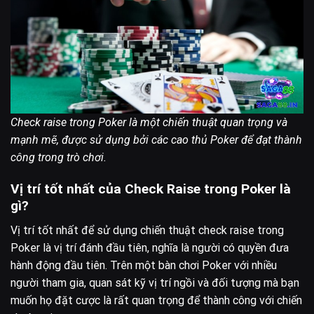
Check raise trong Poker là một chiến thuật quan trọng và
mạnh mẽ, được sử dụng bởi các cao thủ Poker để đạt thành
công trong trò chơi.
Vị trí tốt nhất của Check Raise trong Poker là
gì?
Vị trí tốt nhất để sử dụng chiến thuật check raise trong
Poker là vị trí đánh đầu tiên, nghĩa là người có quyền đưa
hành động đầu tiên. Trên một bàn chơi Poker với nhiều
người tham gia, quan sát kỹ vị trí ngồi và đối tượng mà bạn
muốn họ đặt cược là rất quan trọng để thành công với chiến