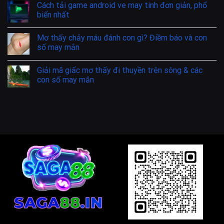
Cách tải game android ve may tinh đơn giản, phổ
biến nhất
Mơ thấy chảy máu đánh con gì? Điềm báo và con
số may mắn
Giải mã giấc mơ thấy đi thuyền trên sông & các
con số may mắn