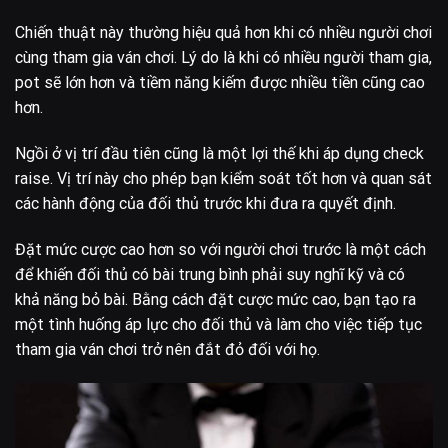
Chiến thuật này thường hiệu quả hơn khi có nhiều người chơi
cùng tham gia ván chơi. Lý do là khi có nhiều người tham gia,
pot sẽ lớn hơn và tiềm năng kiếm được nhiều tiền cũng cao
hơn.
Ngồi ở vị trí đầu tiên cũng là một lợi thế khi áp dụng check
raise. Vị trí này cho phép bạn kiểm soát tốt hơn và quan sát
các hành động của đối thủ trước khi đưa ra quyết định.
Đặt mức cược cao hơn so với người chơi trước là một cách
để khiến đối thủ có bài trung bình phải suy nghĩ kỹ và có
khả năng bỏ bài. Bằng cách đặt cược mức cao, bạn tạo ra
một tình huống áp lực cho đối thủ và làm cho việc tiếp tục
tham gia ván chơi trở nên đắt đỏ đối với họ.