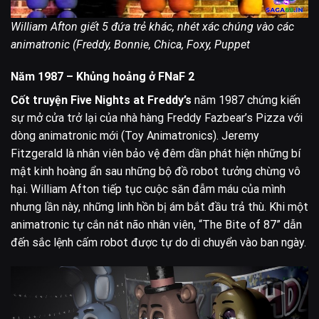
William Afton giết 5 đứa trẻ khác, nhét xác chúng vào các
animatronic (Freddy, Bonnie, Chica, Foxy, Puppet
Năm 1987 – Khủng hoảng ở FNaF 2
Cốt truyện Five Nights at Freddy’s
năm 1987 chứng kiến
sự mở cửa trở lại của nhà hàng Freddy Fazbear’s Pizza với
dòng animatronic mới (Toy Animatronics). Jeremy
Fitzgerald là nhân viên bảo vệ đêm dần phát hiện những bí
mật kinh hoàng ẩn sau những bộ đồ robot tưởng chừng vô
hại. William Afton tiếp tục cuộc săn đẫm máu của mình
nhưng lần này, những linh hồn bị ám bắt đầu trả thù. Khi một
animatronic tự cắn nát não nhân viên, “The Bite of 87” dẫn
đến sắc lệnh cấm robot được tự do di chuyển vào ban ngày.