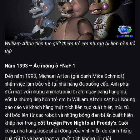
William Afton tiếp tục giết thêm trẻ em nhưng bị linh hồn trả
thù
Năm 1993 – Ác mộng ở FNaF 1
Đến năm 1993, Michael Afton (giả danh Mike Schmidt)
nhận việc làm bảo vệ tại nhà hàng đã xuống cấp. Anh phải
đối mặt với những animatronic bị ám ngày càng hung dữ,
vốn là những linh hồn trẻ em bị William Afton sát hại. Những
báo cáo về khách hàng mất tích liên tục xuất hiện, mùi tử
khí bốc lên từ các robot và những bóng đen bí ẩn xuất hiện
khắp nơi trong
cốt truyện Five Nights at Freddy’s
. Cuối
cùng, nhà hàng buộc phải đóng cửa vĩnh viễn do danh tiếng
quá tồi tệ và hàng loạt vụ mất tích không lời giải.