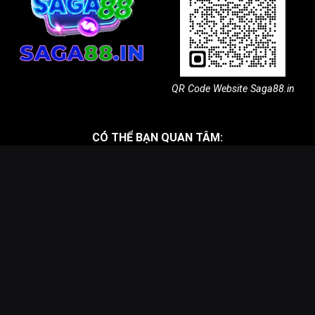
QR Code Website Saga88.in
CÓ THỂ BẠN QUAN TÂM:
Tải Saga88
Hướng dẫn đăng ký Saga88
Hướng dẫn nạp, rút Saga88
Sitemap