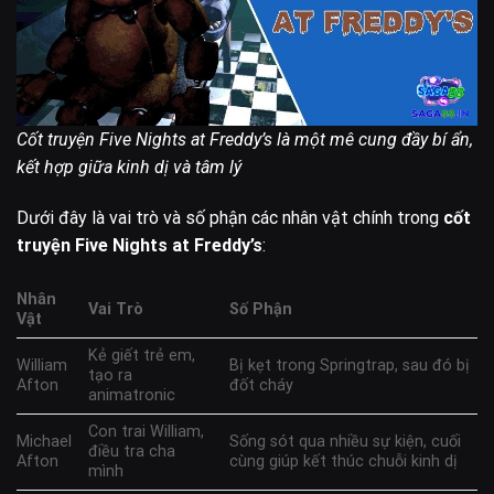
Cốt truyện Five Nights at Freddy’s là một mê cung đầy bí ẩn,
kết hợp giữa kinh dị và tâm lý
Dưới đây là vai trò và số phận các nhân vật chính trong
cốt
truyện Five Nights at Freddy’s
:
Nhân
Vai Trò
Số Phận
Vật
Kẻ giết trẻ em,
William
Bị kẹt trong Springtrap, sau đó bị
tạo ra
Afton
đốt cháy
animatronic
Con trai William,
Michael
Sống sót qua nhiều sự kiện, cuối
điều tra cha
Afton
cùng giúp kết thúc chuỗi kinh dị
mình