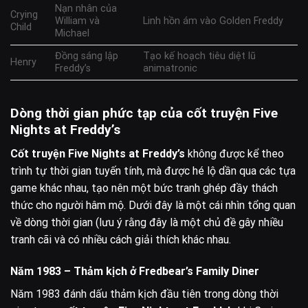
Nạn nhân của
Crying
William và
Linh hồn ám vào Golden Freddy
Child
Michael
Đồng sáng lập
Tạo kế hoạch tiêu diệt lũ
Henry
Freddy’s
animatronic
Dòng thời gian phức tạp của cốt truyện Five
Nights at Freddy’s
Cốt truyện Five Nights at Freddy’s
không được kể theo
trình tự thời gian tuyến tính, mà được hé lộ dần qua các tựa
game khác nhau, tạo nên một bức tranh ghép đầy thách
thức cho người hâm mộ. Dưới đây là một cái nhìn tổng quan
về dòng thời gian (lưu ý rằng đây là một chủ đề gây nhiều
tranh cãi và có nhiều cách giải thích khác nhau.
Năm 1983 – Thảm kịch ở Fredbear’s Family Diner
Năm 1983 đánh dấu thảm kịch đầu tiên trong dòng thời