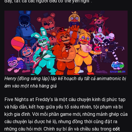
đây, tất cả các ngươi đều có thể yên nghỉ”.
Henry (đồng sáng lập) lập kế hoạch dụ tất cả animatronic bị
ám vào một nhà hàng giả
Five Nights at Freddy’s là một câu chuyện kinh dị phức tạp
và hấp dẫn, kết hợp giữa yếu tố siêu nhiên, tội phạm và bi
kịch gia đình. Với mỗi phần game mới, những mảnh ghép của
câu chuyện lại được hé lộ, nhưng đồng thời cũng đặt ra
những câu hỏi mới. Chính sự bí ẩn và chiều sâu trong
cốt