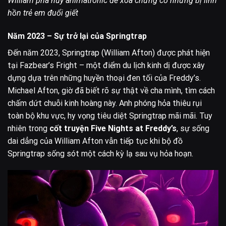
William phá hủy animatronic để xóa chứng cớ nhưng bị linh
hồn trẻ em đuổi giết
Năm 2023 – Sự trở lại của Springtrap
Đến năm 2023, Springtrap (William Afton) được phát hiện
tại Fazbear’s Fright – một điểm du lịch kinh dị được xây
dựng dựa trên những huyền thoại đen tối của Freddy’s.
Michael Afton, giờ đã biết rõ sự thật về cha mình, tìm cách
chấm dứt chuỗi kinh hoàng này. Anh phóng hỏa thiêu rụi
toàn bộ khu vực, hy vọng tiêu diệt Springtrap mãi mãi. Tuy
nhiên trong
cốt truyện Five Nights at Freddy’s
, sự sống
dai dẳng của William Afton vẫn tiếp tục khi bộ đồ
Springtrap sống sót một cách kỳ lạ sau vụ hỏa hoạn.