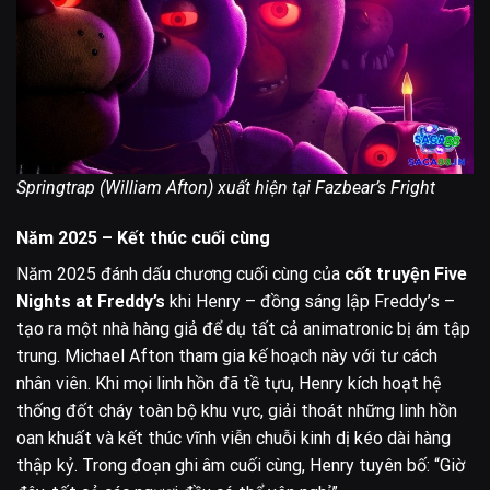
Springtrap (William Afton) xuất hiện tại Fazbear’s Fright
Năm 2025 – Kết thúc cuối cùng
Năm 2025 đánh dấu chương cuối cùng của
cốt truyện Five
Nights at Freddy’s
khi Henry – đồng sáng lập Freddy’s –
tạo ra một nhà hàng giả để dụ tất cả animatronic bị ám tập
trung. Michael Afton tham gia kế hoạch này với tư cách
nhân viên. Khi mọi linh hồn đã tề tựu, Henry kích hoạt hệ
thống đốt cháy toàn bộ khu vực, giải thoát những linh hồn
oan khuất và kết thúc vĩnh viễn chuỗi kinh dị kéo dài hàng
thập kỷ. Trong đoạn ghi âm cuối cùng, Henry tuyên bố: “Giờ