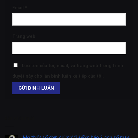
Email
*
Trang web
Lưu tên của tôi, email, và trang web trong trình
duyệt này cho lần bình luận kế tiếp của tôi.
Bài viết mới
Mơ thấy số chín số mấy? Điềm báo & con số may