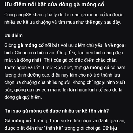
Ưu điểm nổi bật của dòng gà móng cổ
Cùng saga88 khám phá lý do tại sao gà móng cổ lại được
nhiều sư kê ưa chuộng và tìm mua như thế ngay sau đây.
Ưu điểm
Giống
gà móng cổ
nổi bật với ưu điểm chủ yếu là về ngoại
hình. Chúng có chiều cao đồng đều, tạo nên hình dáng đẹp
mắt và đồng nhất. Thịt của gà có đặc điểm chắc chắn,
thơm ngon và rất ít mỡ. Đặc biệt, thịt
gà móng cổ
có hàm
lượng dinh dưỡng cao, điều này làm cho nó trở thành lựa
chọn ưa chuộng của nhiều người. Không chỉ ngoại hình xuất
sắc, giống gà này còn mang lại lợi nhuận kinh tế cao do là
dòng gà quý hiếm
.
Tại sao gà móng cổ được nhiều sư kê tôn vinh?
Gà móng cổ
thường được sư kê lựa chọn và đánh giá cao,
được biết đến như “thần kê” trong giới chơi gà. Dữ liệu