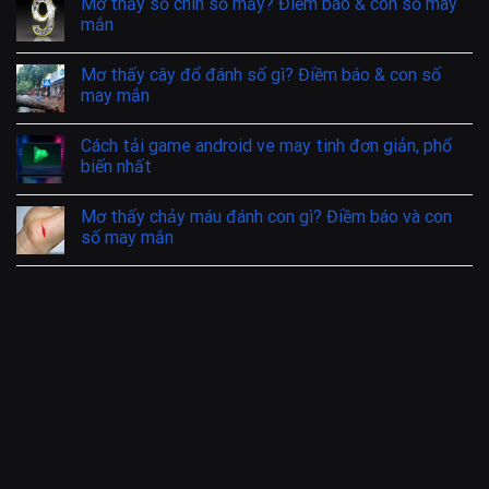
Mơ thấy số chín số mấy? Điềm báo & con số may
mắn
Mơ thấy cây đổ đánh số gì? Điềm báo & con số
may mắn
Cách tải game android ve may tinh đơn giản, phổ
biến nhất
Mơ thấy chảy máu đánh con gì? Điềm báo và con
số may mắn
Giải mã giấc mơ thấy đi thuyền trên sông & các
con số may mắn