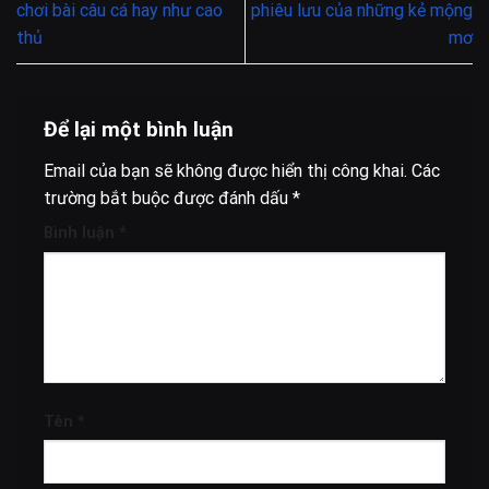
chơi bài câu cá hay như cao
phiêu lưu của những kẻ mộng
thủ
mơ
Để lại một bình luận
Email của bạn sẽ không được hiển thị công khai.
Các
trường bắt buộc được đánh dấu
*
Bình luận
*
Tên
*