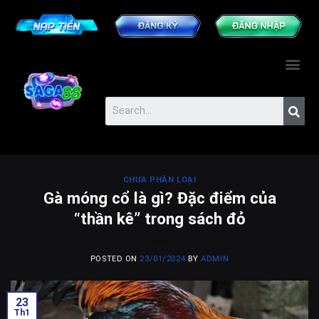
CHƯA PHÂN LOẠI
Gà móng cổ là gì? Đặc điểm của
“thần kê” trong sách đỏ
POSTED ON
23/01/2024
BY
ADMIN
23
Th1