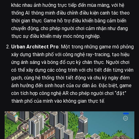
khác nhau ảnh hưởng trực tiếp đến mùa màng, với hệ
thống AI thông minh điều chỉnh điều kiện canh tác theo
thời gian thực. Game hỗ trợ điều khiển bằng cảm biến
chuyển động, cho phép người chơi cảm nhận như đang
thực sự điều khiển máy móc nông nghiệp.
Urban Architect Pro
: Một trong những game mô phỏng
xây dựng thành phố với công nghệ ray-tracing, tạo hiệu
ứng ánh sáng và bóng đổ cực kỳ chân thực. Người chơi
có thể xây dựng các công trình với chi tiết đến từng viên
gạch, cùng hệ thống thời tiết động và chu kỳ ngày đêm
ảnh hưởng đến sinh hoạt của cư dân ảo. Đặc biệt, game
còn tích hợp công nghệ AR cho phép người chơi “đặt”
thành phố của mình vào không gian thực tế.