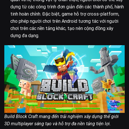
dựng từ các công trình đơn giản đến các thành phố, hành
tinh hoàn chỉnh. Đặc biệt, game hỗ trợ cross-platform,
cho phép người chơi trên Android tương tác với người
chơi trên các nền tảng khác, tạo nên cộng đồng xây
dựng đa dạng.
Build Block Craft mang đến trải nghiệm xây dựng thế giới
3D multiplayer sáng tạo và hỗ trợ đa nền tảng tiện lợi.