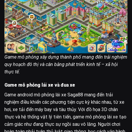
Game mô phỏng xây dựng thành phố mang đến trải nghiệm
quy hoạch đô thị và cân bằng phát triển kinh tế – xã hội
thực tế.
Game mô phỏng lái xe và đua xe
Game android mô phỏng lái xe Saga88 mang đến trải
nghiệm điều khiển các phương tiện cực kỳ khác nhau, từ xe
hơi, xe tải đến máy bay và tàu thủy. Với đồ họa 3D chân
thực và hệ thống vật lý tiên tiến, game mô phỏng lái xe tạo
cảm giác như đang thực sự ngồi sau vô lăng. Người chơi
hoàn toàn phải tuân thủ luật giao thông, học cách vận hành