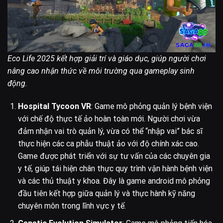
Eco Life 2025 kết hợp giải trí và giáo dục, giúp người chơi
nâng cao nhận thức về môi trường qua gameplay sinh
động.
Hospital Tycoon VR
: Game mô phỏng quản lý bệnh viện
với chế độ thực tế ảo hoàn toàn mới. Người chơi vừa
đảm nhận vai trò quản lý, vừa có thể “nhập vai” bác sĩ
thực hiện các ca phẫu thuật ảo với độ chính xác cao.
Game được phát triển với sự tư vấn của các chuyên gia
y tế, giúp tái hiện chân thực quy trình vận hành bệnh viện
và các thủ thuật y khoa. Đây là game android mô phỏng
đầu tiên kết hợp giữa quản lý và thực hành kỹ năng
chuyên môn trong lĩnh vực y tế.