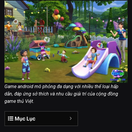
Game android mô phỏng đa dạng với nhiều thể loại hấp
dẫn, đáp ứng sở thích và nhu cầu giải trí của cộng đồng
game thủ Việt.
Mục Lục