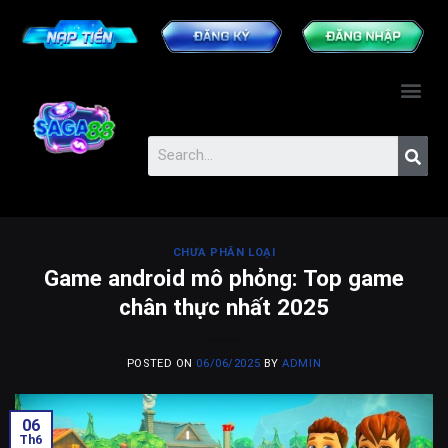
CHƯA PHÂN LOẠI
Game android mô phỏng: Top game
chân thực nhất 2025
POSTED ON
06/06/2025
BY
ADMIN
06
Th6