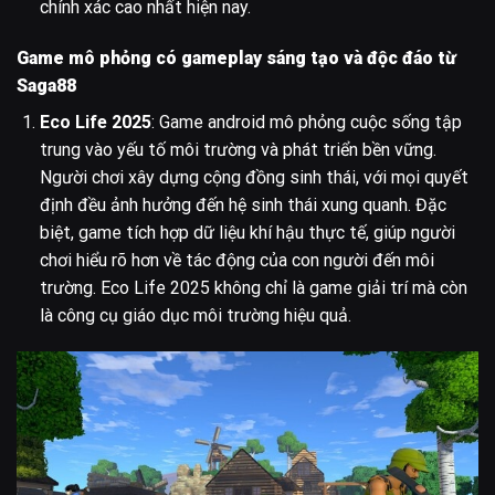
chính xác cao nhất hiện nay.
Game mô phỏng có gameplay sáng tạo và độc đáo từ
Saga88
Eco Life 2025
: Game android mô phỏng cuộc sống tập
trung vào yếu tố môi trường và phát triển bền vững.
Người chơi xây dựng cộng đồng sinh thái, với mọi quyết
định đều ảnh hưởng đến hệ sinh thái xung quanh. Đặc
biệt, game tích hợp dữ liệu khí hậu thực tế, giúp người
chơi hiểu rõ hơn về tác động của con người đến môi
trường. Eco Life 2025 không chỉ là game giải trí mà còn
là công cụ giáo dục môi trường hiệu quả.