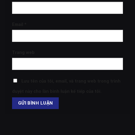
Email
*
Trang web
Lưu tên của tôi, email, và trang web trong trình
duyệt này cho lần bình luận kế tiếp của tôi.
Bài viết mới