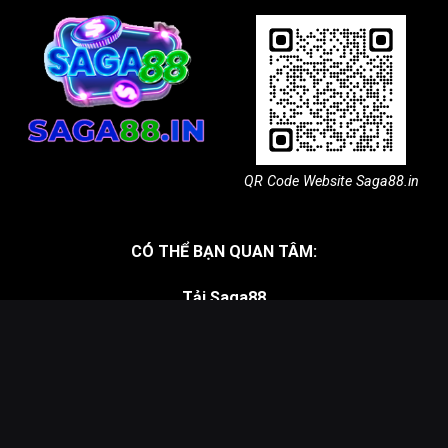
QR Code Website Saga88.in
CÓ THỂ BẠN QUAN TÂM:
Tải Saga88
Hướng dẫn đăng ký Saga88
Hướng dẫn nạp, rút Saga88
Sitemap