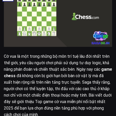
Cờ vua là một trong những bộ môn trí tuệ lâu đời nhất trên
thế giới, yêu cầu người chơi phải sử dụng tư duy logic, khả
năng phán đoán và chiến thuật sắc bén. Ngày nay các
game
chess
đã không còn bị giới hạn bởi bàn cờ vật lý mà đã
xuất hiện rộng rãi trên nền tảng trực tuyến. Saga thấy rằng,
người chơi có thể luyện tập, thi đấu với các cao thủ ở khắp
nơi chỉ với một chiếc điện thoại hoặc máy tính. Bài viết dưới
đây sẽ giới thiệu Top game cờ vua miễn phí nổi bật nhất
2025 để bạn lựa chọn đúng nền tảng phù hợp với phong
cách chơi của mình.