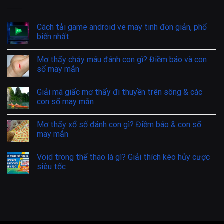
Cách tải game android ve may tinh đơn giản, phổ
biến nhất
Mơ thấy chảy máu đánh con gì? Điềm báo và con
số may mắn
Giải mã giấc mơ thấy đi thuyền trên sông & các
con số may mắn
Mơ thấy xổ số đánh con gì? Điềm báo & con số
may mắn
Void trong thể thao là gì? Giải thích kèo hủy cược
siêu tốc