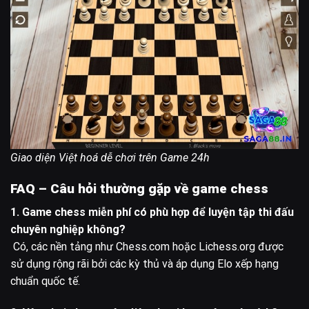
Giao diện Việt hoá dễ chơi trên Game 24h
FAQ – Câu hỏi thường gặp về game chess
1. Game chess miễn phí có phù hợp để luyện tập thi đấu
chuyên nghiệp không?
Có, các nền tảng như Chess.com hoặc Lichess.org được
sử dụng rộng rãi bởi các kỳ thủ và áp dụng Elo xếp hạng
chuẩn quốc tế.