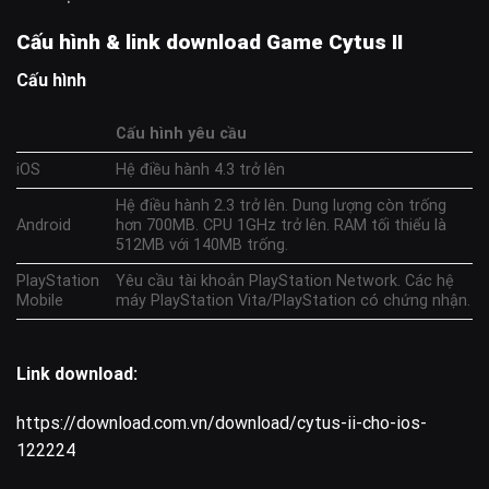
Cấu hình & link download Game Cytus II
Cấu hình
Cấu hình yêu cầu
iOS
Hệ điều hành 4.3 trở lên
Hệ điều hành 2.3 trở lên. Dung lượng còn trống
Android
hơn 700MB. CPU 1GHz trở lên. RAM tối thiểu là
512MB với 140MB trống.
PlayStation
Yêu cầu tài khoản PlayStation Network. Các hệ
Mobile
máy PlayStation Vita/PlayStation có chứng nhận.
Link download:
https://download.com.vn/download/cytus-ii-cho-ios-
122224