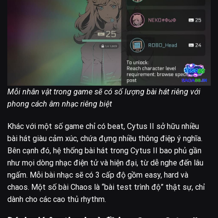
Mỗi nhân vật trong game sẽ có số lượng bài hát riêng với
phong cách âm nhạc riêng biệt
Khác với một số game chỉ có beat, Cytus II sở hữu nhiều
bài hát giàu cảm xúc, chứa đựng nhiều thông điệp ý nghĩa.
Bên cạnh đó, hệ thống bài hát trong Cytus II bao phủ gần
như mọi dòng nhạc điện tử và hiện đại, từ dễ nghe đến lâu
ngấm. Mỗi bài nhạc sẽ có 3 cấp độ gồm easy, hard và
chaos. Một số bài Chaos là “bài test trình độ” thật sự, chỉ
dành cho các cao thủ rhythm.