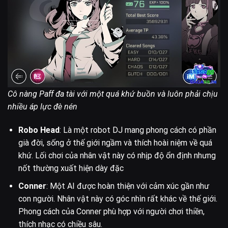
Cô nàng Paff đa tài với một quá khứ buồn và luôn phải chịu
nhiều áp lực đè nén
Robo Head
: Là một robot DJ mang phong cách có phần
già đời, sống ở thế giới ngầm và thích hoài niệm về quá
khứ. Lối chơi của nhân vật này có nhịp độ ổn định nhưng
nốt thường xuất hiện dày đặc
Conner
: Một AI được hoàn thiện với cảm xúc gần như
con người. Nhân vật này có góc nhìn rất khác về thế giới.
Phong cách của Conner phù hợp với người chơi thiền,
thích nhạc có chiều sâu.