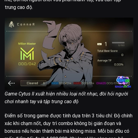
trung cao độ.
Game Cytus II xuất hiện nhiều loại nốt nhạc, đòi hỏi người
chơi nhanh tay và tập trung cao độ
Điểm số trong game được tính dựa trên 3 tiêu chí: Độ chính
xác khi chạm nốt, duy trì combo không bị gián đoạn và
bonuss nếu hoàn thành bài mà không miss. Mỗi bài đều có