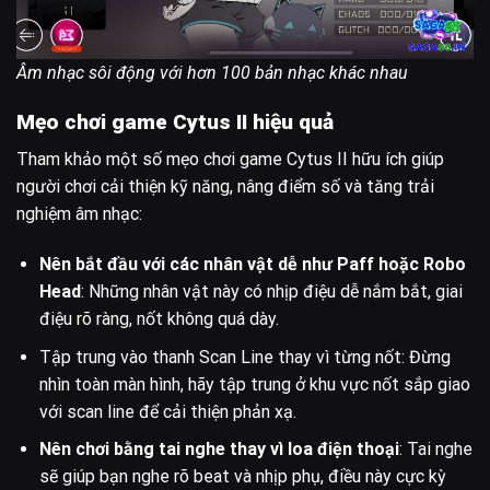
Âm nhạc sôi động với hơn 100 bản nhạc khác nhau
Mẹo chơi game Cytus II hiệu quả
Tham khảo một số mẹo chơi game Cytus II hữu ích giúp
người chơi cải thiện kỹ năng, nâng điểm số và tăng trải
nghiệm âm nhạc:
Nên bắt đầu với các nhân vật dễ như Paff hoặc Robo
Head
: Những nhân vật này có nhịp điệu dễ nắm bắt, giai
điệu rõ ràng, nốt không quá dày.
Tập trung vào thanh Scan Line thay vì từng nốt: Đừng
nhìn toàn màn hình, hãy tập trung ở khu vực nốt sắp giao
với scan line để cải thiện phản xạ.
Nên chơi bằng tai nghe thay vì loa điện thoại
: Tai nghe
sẽ giúp bạn nghe rõ beat và nhịp phụ, điều này cực kỳ