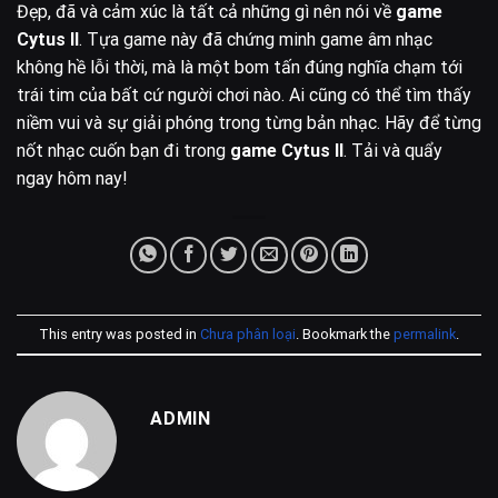
Đẹp, đã và cảm xúc là tất cả những gì nên nói về
game
Cytus II
. Tựa game này đã chứng minh game âm nhạc
không hề lỗi thời, mà là một bom tấn đúng nghĩa chạm tới
trái tim của bất cứ người chơi nào. Ai cũng có thể tìm thấy
niềm vui và sự giải phóng trong từng bản nhạc. Hãy để từng
nốt nhạc cuốn bạn đi trong
game Cytus II
. Tải và quẩy
ngay hôm nay!
This entry was posted in
Chưa phân loại
. Bookmark the
permalink
.
ADMIN