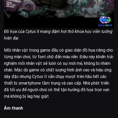
Đồ họa của Cytus II mang đậm hơi thở khoa học viễn tưởng
hiện đại
Mỗi nhân vật trong game đều có giao diện đồ họa riêng cho
từng màn chơi, từ font chữ đến màu nền. Điều này khiến trải
nghiệm mỗi nhân vật sẽ luôn có sự mới mẻ, không bị nhàm
chán. Mặc dù game có chất lượng hình ảnh cao và hiệu ứng
dày đặc nhưng Cytus II vẫn chạy mượt trên hầu hết các
thiết bị smartphone tầm trung và cao cấp. Nhà phát triển
đã tối ưu để người chơi có thể tận hưởng đồ họa trọn vẹn
mà không bị lag hay giật.
Âm thanh