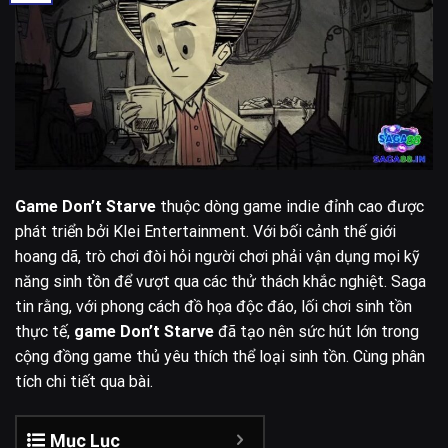
Game Don’t Starve
thuộc dòng game indie đỉnh cao được
phát triển bởi Klei Entertainment. Với bối cảnh thế giới
hoang dã, trò chơi đòi hỏi người chơi phải vận dụng mọi kỹ
năng sinh tồn để vượt qua các thử thách khắc nghiệt. Saga
tin rằng, với phong cách đồ họa độc đáo, lối chơi sinh tồn
thực tế,
game Don’t Starve
đã tạo nên sức hút lớn trong
cộng đồng game thủ yêu thích thể loại sinh tồn. Cùng phân
tích chi tiết qua bài.
Mục Lục