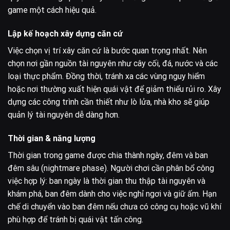
game một cách hiệu quả.
Lập kế hoạch xây dựng căn cứ
Việc chọn vị trí xây căn cứ là bước quan trọng nhất. Nên
chọn nơi gần nguồn tài nguyên như cây cối, đá, nước và các
loại thực phẩm. Đồng thời, tránh xa các vùng nguy hiểm
hoặc nơi thường xuất hiện quái vật để giảm thiểu rủi ro. Xây
dựng các công trình cần thiết như lò lửa, nhà kho sẽ giúp
quản lý tài nguyên dễ dàng hơn.
Thời gian & năng lượng
Thời gian trong game được chia thành ngày, đêm và ban
đêm sâu (nightmare phase). Người chơi cần phân bổ công
việc hợp lý: ban ngày là thời gian thu thập tài nguyên và
khám phá, ban đêm dành cho việc nghỉ ngơi và giữ ấm. Hạn
chế di chuyển vào ban đêm nếu chưa có công cụ hoặc vũ khí
phù hợp để tránh bị quái vật tấn công.