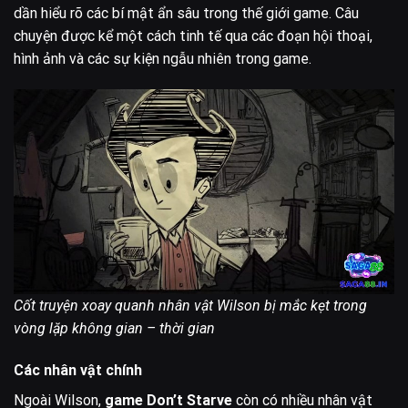
dần hiểu rõ các bí mật ẩn sâu trong thế giới game. Câu
chuyện được kể một cách tinh tế qua các đoạn hội thoại,
hình ảnh và các sự kiện ngẫu nhiên trong game.
Cốt truyện xoay quanh nhân vật Wilson bị mắc kẹt trong
vòng lặp không gian – thời gian
Các nhân vật chính
Ngoài Wilson,
game Don’t Starve
còn có nhiều nhân vật