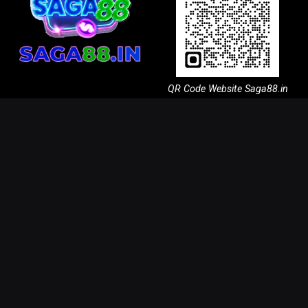
QR Code Website Saga88.in
CÓ THỂ BẠN QUAN TÂM:
Tải Saga88
Hướng dẫn đăng ký Saga88
Hướng dẫn nạp, rút Saga88
Sitemap