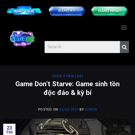
CHƯA PHÂN LOẠI
Game Don’t Starve: Game sinh tồn
độc đáo & kỳ bí
POSTED ON
23/05/2025
BY
ADMIN
23
Th5