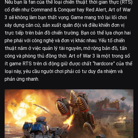
Nếu bạn là fan của thể loại chiến thuật thời gian thực (RTS)
cổ điển như Command & Conquer hay Red Alert, Art of War
3 sẽ không làm bạn thất vọng. Game mang trở lại lối chơi
xây dựng căn cứ, sản xuất quân đội và điều khiển đơn vị
trực tiếp trên bản đồ chiến trường. Bạn có thể lựa chọn hai
phe phái với công nghệ và đơn vị khác nhau. Yếu tố chiến
thuật nằm ở việc quản lý tài nguyên, mở rộng bản đồ, tấn
công và phòng thủ đồng thời. Art of War 3 là một trong số
ít game RTS trên di động giữ được chất “hardcore” của thể
loại này, yêu cầu người chơi phải có tư duy đa nhiệm và
phản ứng nhanh.