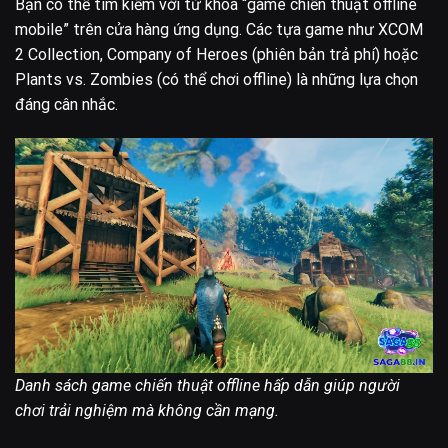
Bạn có thể tìm kiếm với từ khóa “game chiến thuật offline
mobile” trên cửa hàng ứng dụng. Các tựa game như XCOM
2 Collection, Company of Heroes (phiên bản trả phí) hoặc
Plants vs. Zombies (có thể chơi offline) là những lựa chọn
đáng cân nhắc.
Danh sách game chiến thuật offline hấp dẫn giúp người
chơi trải nghiệm mà không cần mạng.