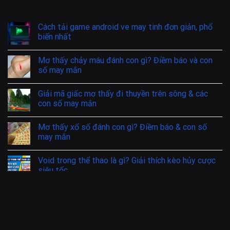
Cách tải game android ve may tinh đơn giản, phổ
biến nhất
Mơ thấy chảy máu đánh con gì? Điềm báo và con
số may mắn
Giải mã giấc mơ thấy đi thuyền trên sông & các
con số may mắn
Mơ thấy xổ số đánh con gì? Điềm báo & con số
may mắn
Void trong thể thao là gì? Giải thích kèo hủy cược
siêu tốc