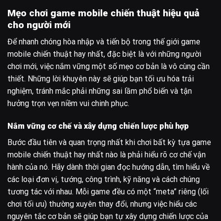
Mẹo chơi game mobile chiến thuật hiệu quả
cho người mới
Để nhanh chóng hòa nhập và tiến bộ trong thế giới game
mobile chiến thuật hay nhất, đặc biệt là với những người
chơi mới, việc nắm vững một số mẹo cơ bản là vô cùng cần
thiết. Những lời khuyên này sẽ giúp bạn tối ưu hóa trải
nghiệm, tránh mắc phải những sai lầm phổ biến và tận
hưởng trọn vẹn niềm vui chinh phục.
Nắm vững cơ chế và xây dựng chiến lược phù hợp
Bước đầu tiên và quan trọng nhất khi chơi bất kỳ tựa game
mobile chiến thuật hay nhất nào là phải hiểu rõ cơ chế vận
hành của nó. Hãy dành thời gian đọc hướng dẫn, tìm hiểu về
các loại đơn vị, tướng, công trình, kỹ năng và cách chúng
tương tác với nhau. Mỗi game đều có một “meta” riêng (lối
chơi tối ưu) thường xuyên thay đổi, nhưng việc hiểu các
nguyên tắc cơ bản sẽ giúp bạn tự xây dựng chiến lược của