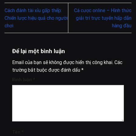
Cách đánh tài xỉu gấp thếp:
Cá cược online – Hình thức
Chiến lược hiệu quả cho người
giải trí trực tuyến hấp dẫn
chơi
hàng đầu
Để lại một bình luận
Email của bạn sẽ không được hiển thị công khai.
Các
trường bắt buộc được đánh dấu
*
Bình luận
*
Tên
*