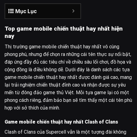
Mục Lục
Top game mobile chiến thuật hay nhất hiện
nay
Thị trường game mobile chiến thuật hay nhất vô cùng
phong phú, nhưng để chọn ra những cái tên thực sự nổi bật,
đáp ứng đầy đủ các tiêu chí về chiều sâu lối chơi, đồ họa và
cộng đồng là điều không dễ. Dưới đây là danh sách các tựa
game mobile chiến thuật hay nhất được đánh giá cao, mang
lại trải nghiệm chiến thuật đỉnh cao và nhận được sự yêu
mến từ đông đảo game thủ Việt. Mỗi tựa game lại có một
phong cách riêng, đảm bảo bạn sẽ tìm thấy một cái tên phù
hợp với sở thích của mình.
Game mobile chiến thuật hay nhất Clash of Clans
Clash of Clans của Supercell vẫn là một tượng đài không