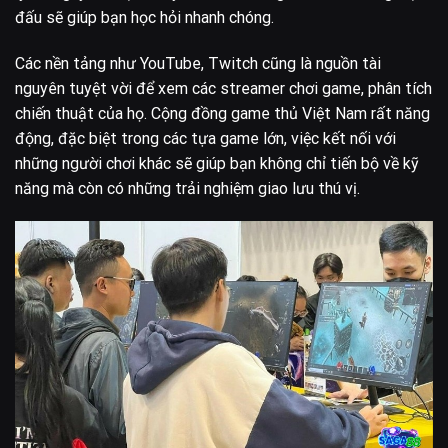
đấu sẽ giúp bạn học hỏi nhanh chóng.
Các nền tảng như YouTube, Twitch cũng là nguồn tài
nguyên tuyệt vời để xem các streamer chơi game, phân tích
chiến thuật của họ. Cộng đồng game thủ Việt Nam rất năng
động, đặc biệt trong các tựa game lớn, việc kết nối với
những người chơi khác sẽ giúp bạn không chỉ tiến bộ về kỹ
năng mà còn có những trải nghiệm giao lưu thú vị.