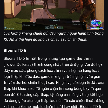
Lực lượng kháng chiến đối đầu người ngoài hành tinh trong
XCOM 2 thể hiện độ khó và chiều sâu chiến thuật.
Bloons TD 6
Bloons TD 6 là một trong những tựa game thủ thành
(Tower Defense) thành công nhất trên di động. Với đồ họa
đầy màu sắc, phong cách hoạt hình vui nhộn và hàng loạt
loại tháp khỉ độc đáo, game mang lại trải nghiệm vừa giải
trí vừa đòi hỏi chiến thuật cao. Nhiệm vụ của bạn là đặt các
tháp khỉ khác nhau để ngăn chặn làn sóng bóng bay đi qua
bản đồ. Các nâng cấp tháp, kỹ năng anh hùng và sự kết hợp
đa dạng giữa các loại tháp tạo nên độ sâu chiến thuật đáng
kinh ngạc. Game mobile chiến thuật hay nhất Bloons TD 6