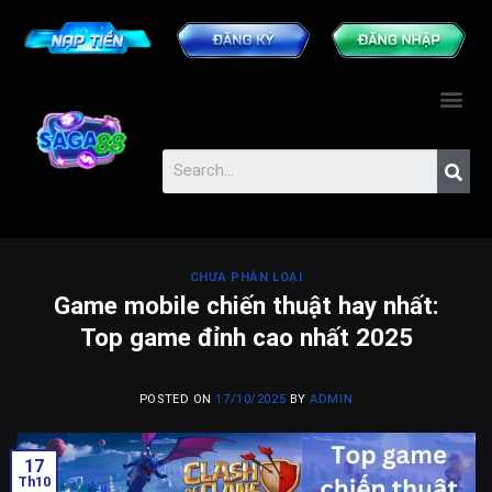
CHƯA PHÂN LOẠI
Game mobile chiến thuật hay nhất:
Top game đỉnh cao nhất 2025
POSTED ON
17/10/2025
BY
ADMIN
17
Th10