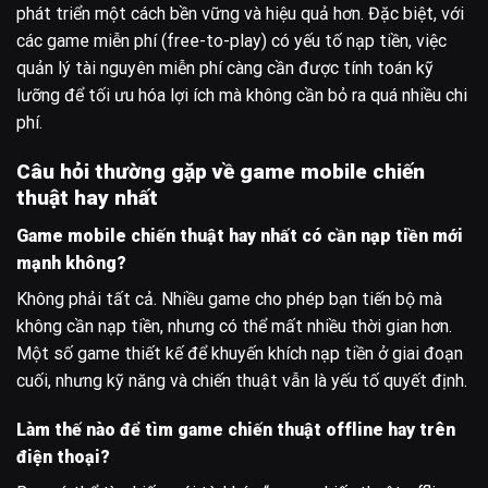
phát triển một cách bền vững và hiệu quả hơn. Đặc biệt, với
các game miễn phí (free-to-play) có yếu tố nạp tiền, việc
quản lý tài nguyên miễn phí càng cần được tính toán kỹ
lưỡng để tối ưu hóa lợi ích mà không cần bỏ ra quá nhiều chi
phí.
Câu hỏi thường gặp về game mobile chiến
thuật hay nhất
Game mobile chiến thuật hay nhất có cần nạp tiền mới
mạnh không?
Không phải tất cả. Nhiều game cho phép bạn tiến bộ mà
không cần nạp tiền, nhưng có thể mất nhiều thời gian hơn.
Một số game thiết kế để khuyến khích nạp tiền ở giai đoạn
cuối, nhưng kỹ năng và chiến thuật vẫn là yếu tố quyết định.
Làm thế nào để tìm game chiến thuật offline hay trên
điện thoại?