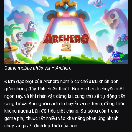
Game mobile nhập vai – Archero
Điểm đặc biệt của Archero nằm ở cơ chế điều khiển đơn
giản nhưng đầy tính chiến thuật. Người chơi di chuyển một
ngón tay, và khi nhân vật dừng lại, cung thủ sẽ tự động tấn
công từ xa. Khi người chơi di chuyển và né tránh, đồng thời
không ngừng bắn để tiêu diệt chúng. Sự sống còn trong
game phụ thuộc rất nhiều vào khả năng phản ứng nhanh
nhạy và quyết định kịp thời của bạn.