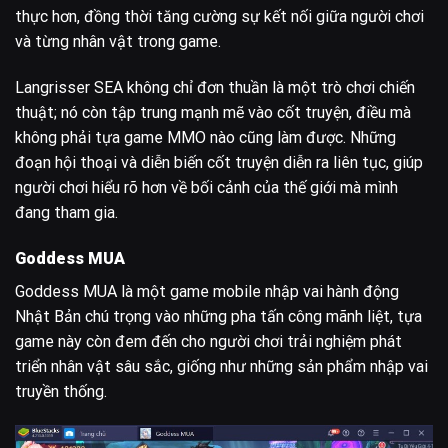
thực hơn, đồng thời tăng cường sự kết nối giữa người chơi
và từng nhân vật trong game.
Langrisser SEA không chỉ đơn thuần là một trò chơi chiến
thuật; nó còn tập trung mạnh mẽ vào cốt truyện, điều mà
không phải tựa game MMO nào cũng làm được. Những
đoạn hội thoại và diễn biến cốt truyện diễn ra liên tục, giúp
người chơi hiểu rõ hơn về bối cảnh của thế giới mà mình
đang tham gia.
Goddess MUA
Goddess MUA là một game mobile nhập vai hành động
Nhật Bản chú trọng vào những pha tấn công mãnh liệt, tựa
game này còn đem đến cho người chơi trải nghiệm phát
triển nhân vật sâu sắc, giống như những sản phẩm nhập vai
truyền thống.