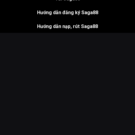
Hướng dẫn đăng ký Saga88
Hướng dẫn nạp, rút Saga88
Sitemap
Chính sách pháp lý – Điều khoản & Điều kiện – Quy
định
Copyright 2026 © Saga88. Mọi quyền được bảo