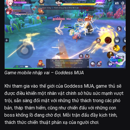
Game mobile nhập vai – Goddess MUA
Khi tham gia vào thế giới của Goddess MUA, game thủ sẽ
được điều khiển một nhân vật chính sở hữu sức mạnh vượt
trội, sẵn sàng đối mặt với những thử thách trong các phó
bản, tháp thám hiểm, cũng như chiến đấu với những con
boss khổng lồ đang chờ đợi. Mỗi trận đấu đầy kịch tính,
thách thức chiến thuật phản xạ của người chơi.