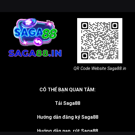
QR Code Website Saga88.in
CÓ THỂ BẠN QUAN TÂM:
Tải Saga88
Hướng dẫn đăng ký Saga88
Hướng dẫn nạp, rút Saga88