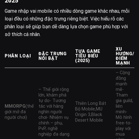
2025
Game nhập vai mobile có nhiều dòng game khác nhau, mỗi
loại đều có những đặc trưng riêng biệt. Việc hiểu rõ các
phân loại sẽ giúp bạn dễ dàng lựa chọn game phù hợp với
sở thích cá nhân.
XU
TỰA GAME
ĐẶC TRƯNG
HƯỚNG/
PHÂN LOẠI
TIÊU BIỂU
NỔI BẬT
ĐIỂM
(2025)
MẠNH
– Cộng
đồng
mạnh
– Thế giới rộng
mẽ-
lớn, khám phá
Tham
tự do- Tương
gia guild,
Thiên Long Bát
MMORPG
(thế
tác với hàng
liên
Bộ Mobile,MU
giới mở đa
nghìn người
minh-
Origin 3,Black
người chơi)
chơi- Nhiệm vụ
Mô hình
Desert Mobile
chính – phụ,
free-to-
PvP, nghề
play với
nghiệp đa dạng
mua