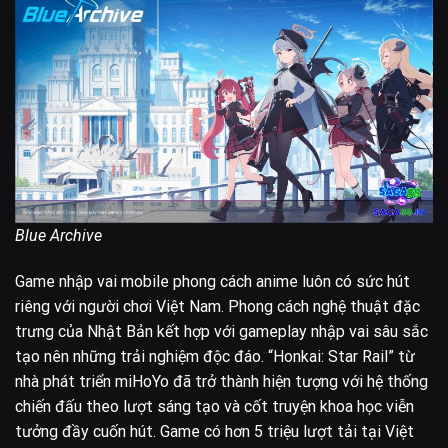
Blue Archive
Game nhập vai mobile phong cách anime luôn có sức hút
riêng với người chơi Việt Nam. Phong cách nghệ thuật đặc
trưng của Nhật Bản kết hợp với gameplay nhập vai sâu sắc
tạo nên những trải nghiệm độc đáo. “Honkai: Star Rail” từ
nhà phát triển miHoYo đã trở thành hiện tượng với hệ thống
chiến đấu theo lượt sáng tạo và cốt truyện khoa học viễn
tưởng đầy cuốn hút. Game có hơn 5 triệu lượt tải tại Việt