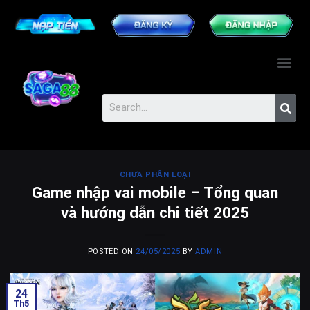
CHƯA PHÂN LOẠI
Game nhập vai mobile – Tổng quan
và hướng dẫn chi tiết 2025
POSTED ON
24/05/2025
BY
ADMIN
24
Th5