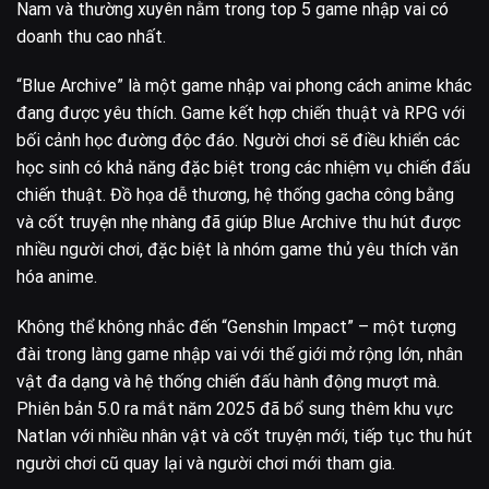
Nam và thường xuyên nằm trong top 5 game nhập vai có
doanh thu cao nhất.
“Blue Archive” là một game nhập vai phong cách anime khác
đang được yêu thích. Game kết hợp chiến thuật và RPG với
bối cảnh học đường độc đáo. Người chơi sẽ điều khiển các
học sinh có khả năng đặc biệt trong các nhiệm vụ chiến đấu
chiến thuật. Đồ họa dễ thương, hệ thống gacha công bằng
và cốt truyện nhẹ nhàng đã giúp Blue Archive thu hút được
nhiều người chơi, đặc biệt là nhóm game thủ yêu thích văn
hóa anime.
Không thể không nhắc đến “Genshin Impact” – một tượng
đài trong làng game nhập vai với thế giới mở rộng lớn, nhân
vật đa dạng và hệ thống chiến đấu hành động mượt mà.
Phiên bản 5.0 ra mắt năm 2025 đã bổ sung thêm khu vực
Natlan với nhiều nhân vật và cốt truyện mới, tiếp tục thu hút
người chơi cũ quay lại và người chơi mới tham gia.