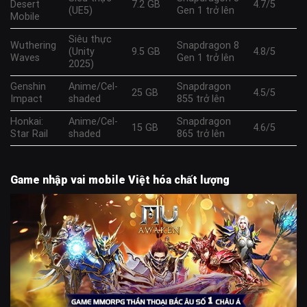
Desert
7.2 GB
4.7/5
(UE5)
Gen 1 trở lên
Mobile
Siêu thực
Wuthering
Snapdragon 8
(Unity
9.5 GB
4.8/5
Waves
Gen 1 trở lên
2025)
Genshin
Anime/Cel-
Snapdragon
25 GB
4.5/5
Impact
shaded
855 trở lên
Honkai:
Anime/Cel-
Snapdragon
15 GB
4.6/5
Star Rail
shaded
865 trở lên
Game nhập vai mobile Việt hóa chất lượng