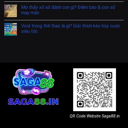
Mơ thấy xổ số đánh con gì? Điềm báo & con số
may mắn
Void trong thể thao là gì? Giải thích kèo hủy cược
siêu tốc
QR Code Website Saga88.in