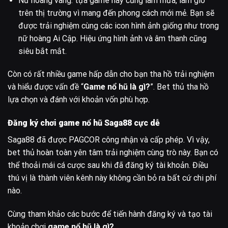
Nữ hoàng vàng: tựa game này cũng làm mưa, làm gió
trên thị trường vì mang đến phong cách mới mẻ. Bạn sẽ
được trải nghiệm cùng các icon hình ảnh giống như trong
nữ hoàng Ai Cập. Hiệu ứng hình ảnh và âm thanh cũng
siêu bắt mắt.
Còn có rất nhiều game hấp dẫn cho bạn tha hồ trải nghiệm
và hiểu được vấn đề “
Game nổ hũ là gì?
”. Bet thủ tha hồ
lựa chọn và đánh với khoản vốn phù hợp.
Đăng ký chơi game nổ hũ Saga88 cực dễ
Saga88 đã được PAGCOR công nhận và cấp phép. Vì vậy,
bet thủ hoàn toàn yên tâm trải nghiệm cùng trò này. Bạn có
thể thoải mái cá cược sau khi đã đăng ký tài khoản. Điều
thú vị là thành viên kênh này không cần bỏ ra bất cứ chi phí
nào.
Cùng tham khảo các bước để tiến hành đăng ký và tạo tài
khoản chơi
game nổ hũ là gì?