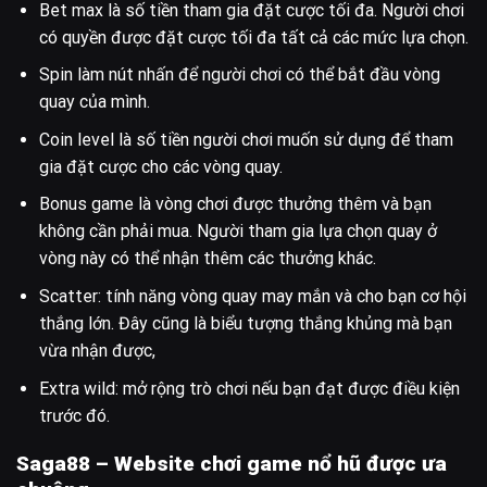
Bet max là số tiền tham gia đặt cược tối đa. Người chơi
có quyền được đặt cược tối đa tất cả các mức lựa chọn.
Spin làm nút nhấn để người chơi có thể bắt đầu vòng
quay của mình.
Coin level là số tiền người chơi muốn sử dụng để tham
gia đặt cược cho các vòng quay.
Bonus game là vòng chơi được thưởng thêm và bạn
không cần phải mua. Người tham gia lựa chọn quay ở
vòng này có thể nhận thêm các thưởng khác.
Scatter: tính năng vòng quay may mắn và cho bạn cơ hội
thắng lớn. Đây cũng là biểu tượng thắng khủng mà bạn
vừa nhận được,
Extra wild: mở rộng trò chơi nếu bạn đạt được điều kiện
trước đó.
Saga88 – Website chơi game nổ hũ được ưa