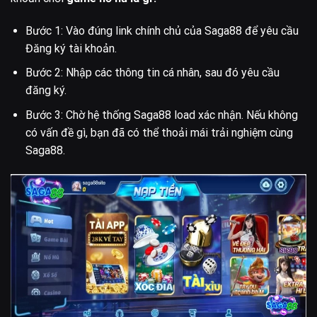
Bước 1: Vào đúng link chính chủ của Saga88 để yêu cầu
Đăng ký tài khoản.
Bước 2: Nhập các thông tin cá nhân, sau đó yêu cầu
đăng ký.
Bước 3: Chờ hệ thống Saga88 load xác nhận. Nếu không
có vấn đề gì, bạn đã có thể thoải mái trải nghiệm cùng
Saga88.