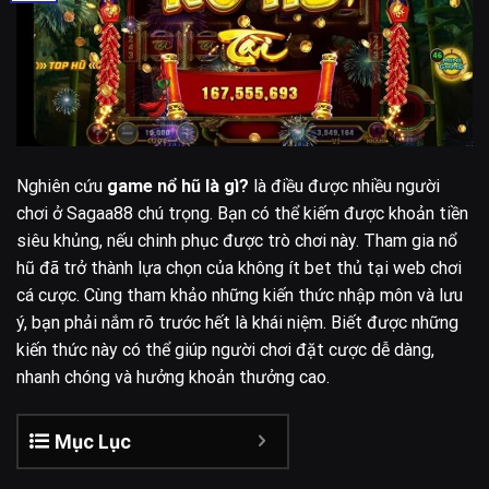
Nghiên cứu
game nổ hũ là gì?
là điều được nhiều người
chơi ở Sagaa88 chú trọng. Bạn có thể kiếm được khoản tiền
siêu khủng, nếu chinh phục được trò chơi này. Tham gia nổ
hũ đã trở thành lựa chọn của không ít bet thủ tại web chơi
cá cược. Cùng tham khảo những kiến thức nhập môn và lưu
ý, bạn phải nắm rõ trước hết là khái niệm. Biết được những
kiến thức này có thể giúp người chơi đặt cược dễ dàng,
nhanh chóng và hưởng khoản thưởng cao.
Mục Lục