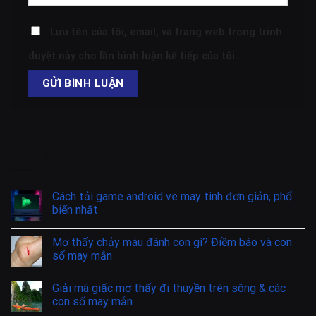
Lưu tên của tôi, email, và trang web trong trình
duyệt này cho lần bình luận kế tiếp của tôi.
Bài viết mới
Cách tải game android ve may tinh đơn giản, phổ
biến nhất
Mơ thấy chảy máu đánh con gì? Điềm báo và con
số may mắn
Giải mã giấc mơ thấy đi thuyền trên sông & các
con số may mắn