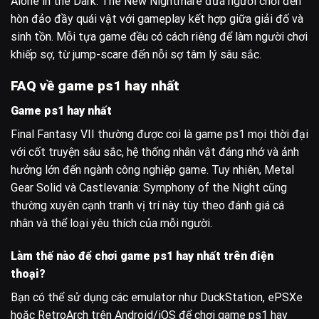
Alone in the Dark: The New Nightmare đưa người chơi đến
hòn đảo đầy quái vật với gameplay kết hợp giữa giải đố và
sinh tồn. Mỗi tựa game đều có cách riêng để làm người chơi
khiếp sợ, từ jump-scare đến nỗi sợ tâm lý sâu sắc.
FAQ về game ps1 hay nhất
Game ps1 hay nhất
Final Fantasy VII thường được coi là game ps1 mọi thời đại
với cốt truyện sâu sắc, hệ thống nhân vật đáng nhớ và ảnh
hưởng lớn đến ngành công nghiệp game. Tuy nhiên, Metal
Gear Solid và Castlevania: Symphony of the Night cũng
thường xuyên cạnh tranh vị trí này tùy theo đánh giá cá
nhân và thể loại yêu thích của mỗi người.
Làm thế nào để chơi game ps1 hay nhất trên điện
thoại?
Bạn có thể sử dụng các emulator như DuckStation, ePSXe
hoặc RetroArch trên Android/iOS để chơi game ps1 hay