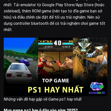
nhất. Tải emulator từ Google Play Store/App Store (hoặc
sideload), thêm ROM game (nên tạo từ đĩa game bạn sở
hữu) và điều chỉnh cài đặt để tối ưu trải nghiệm. Nên sử
dụng controller bluetooth để có trải nghiệm chơi game tốt
nhất.
Những vấn đề hay gặp về Game ps1 hay nhất
Mua game ps1 hay ở đâu vào năm 2025?