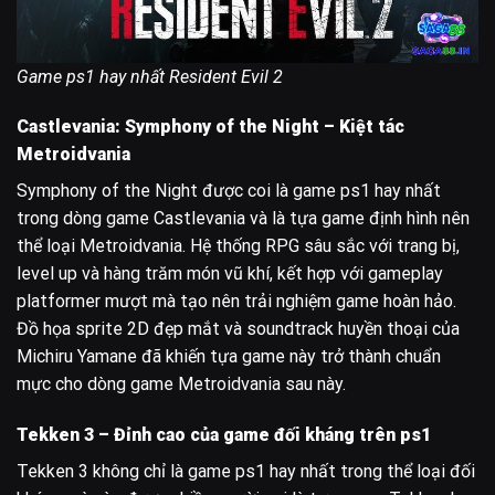
Game ps1 hay nhất Resident Evil 2
Castlevania: Symphony of the Night – Kiệt tác
Metroidvania
Symphony of the Night được coi là game ps1 hay nhất
trong dòng game Castlevania và là tựa game định hình nên
thể loại Metroidvania. Hệ thống RPG sâu sắc với trang bị,
level up và hàng trăm món vũ khí, kết hợp với gameplay
platformer mượt mà tạo nên trải nghiệm game hoàn hảo.
Đồ họa sprite 2D đẹp mắt và soundtrack huyền thoại của
Michiru Yamane đã khiến tựa game này trở thành chuẩn
mực cho dòng game Metroidvania sau này.
Tekken 3 – Đỉnh cao của game đối kháng trên ps1
Tekken 3 không chỉ là game ps1 hay nhất trong thể loại đối