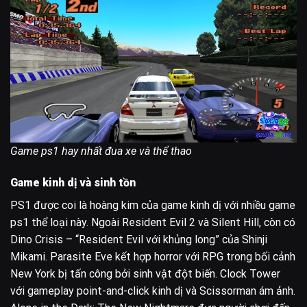
Game ps1 hay nhất đua xe và thể thao
Game kinh dị và sinh tồn
PS1 được coi là hoàng kim của game kinh dị với nhiều game
ps1 thể loại này. Ngoài Resident Evil 2 và Silent Hill, còn có
Dino Crisis – “Resident Evil với khủng long” của Shinji
Mikami. Parasite Eve kết hợp horror với RPG trong bối cảnh
New York bị tấn công bởi sinh vật đột biến. Clock Tower
với gameplay point-and-click kinh dị và Scissorman ám ảnh.