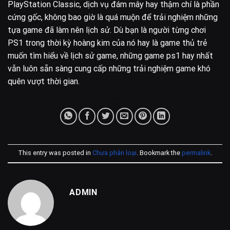
PlayStation Classic, dịch vụ đám mây hay thậm chí là phần
cứng gốc, không bao giờ là quá muộn để trải nghiệm những
tựa game đã làm nên lịch sử. Dù bạn là người từng chơi
PS1 trong thời kỳ hoàng kim của nó hay là game thủ trẻ
muốn tìm hiểu về lịch sử game, những game ps1 hay nhất
vẫn luôn sẵn sàng cung cấp những trải nghiệm game khó
quên vượt thời gian.
This entry was posted in
Chưa phân loại
. Bookmark the
permalink
.
ADMIN