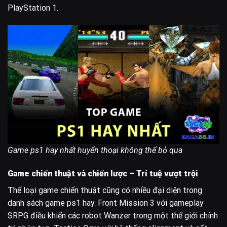
PlayStation 1.
Game ps1 hay nhất huyển thoại không thể bỏ qua
Game chiến thuật và chiến lược – Trí tuệ vượt trội
Thể loại game chiến thuật cũng có nhiều đại diện trong
danh sách game ps1 hay. Front Mission 3 với gameplay
SRPG điều khiển các robot Wanzer trong một thế giới chính