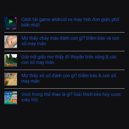
Bài viết mới
Cách tải game android ve may tinh đơn giản, phổ
biến nhất
Mơ thấy chảy máu đánh con gì? Điềm báo và con
số may mắn
Giải mã giấc mơ thấy đi thuyền trên sông & các
con số may mắn
Mơ thấy xổ số đánh con gì? Điềm báo & con số
may mắn
Void trong thể thao là gì? Giải thích kèo hủy cược
siêu tốc