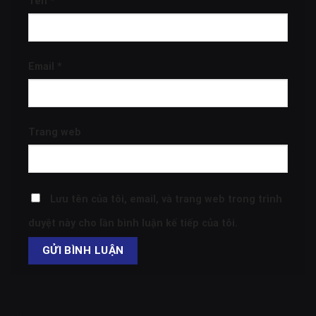
Tên
*
Email
*
Trang web
Lưu tên của tôi, email, và trang web trong trình
duyệt này cho lần bình luận kế tiếp của tôi.