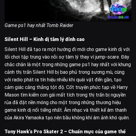
Game ps1 hay nhất Tomb Raider
Silent Hill – Kinh dị tâm lý đỉnh cao
Silent Hill đã tạo ra một hướng đi mới cho game kinh dị với
lối chơi tập trung vào nỗi sợ tâm lý thay vì jump-scare. Đây
chắc chắn là một trong những game ps1 hay nhất với khung
cảnh thị trấn Silent Hill bị bao phủ trong sương mù, cùng
với radio phát ra tín hiệu nhiễu khi quái vật đến gần, tạo
cảm giác căng thẳng tột độ. Cốt truyện phức tạp về Harry
Mason tìm kiếm con gái mất tích trong thị trấn bị nguyền
rủa đã đặt nền móng cho một trong những thương hiệu
game kinh dị nổi tiếng nhất. Âm nhạc và thiết kế âm thanh
của Akira Yamaoka tạo nên bầu không khí ám ảnh khó quên.
Tony Hawk’s Pro Skater 2 – Chuẩn mực của game thể