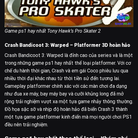
Game ps1 hay nhất Tony Hawk’s Pro Skater 2
Crash Bandicoot 3: Warped – Platformer 3D hoàn hảo
Crash Bandicoot 3: Warped là đỉnh cao của series và là một
trong những game ps1 hay nhất thể loại platformer. Với cơ
chế du hành thời gian, Crash và em gái Coco phiêu lưu qua
nhiều thời đại khác nhau từ thời tiền sử đến tương lai.
Gameplay platformer chính xác với các màn chơi đa dạng
như đua xe máy, bay máy bay và cưỡi khủng long đã mở
rộng trải nghiệm vượt xa một tựa game nhảy thông thường.
Đồ họa sặc sỡ và nhịp độ hoàn hảo đã biến Crash 3 thành
một tựa game platformer kinh điển mà mọi người chơi PS1
đều nên trải nghiệm.