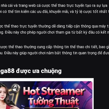
 nhà cái và trang web cá cược thể thao trực tuyến tạo ra sự lựa
ơi có thể tìm kiếm các ưu đãi, khuyến mãi, và tỷ lệ cược tốt nhất 
c thể thao trực tuyến thường dễ dàng tiếp cận thông qua máy tí
g. Điều này cho phép người chơi tham gia từ bất kỳ đâu có kết n
ược thể thao thường cung cấp thông tin thể thao chi tiết, bao 
âu. Điều này giúp người chơi nắm bắt thông tin quan trọng để đưa
aga88 được ưa chuộng