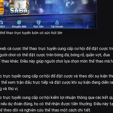
hể thao trực tuyến luôn có sức hút lớn
eb cá cược thể thao trực tuyến cung cấp cơ hội để đặt cược tr
ười chơi có thể đặt cược trên bóng đá, bóng rổ, quần vợt, đua
ể thao khác. Điều này giúp người chơi lựa chọn môn thể thao mà 
o trực tuyến cung cấp cơ hội để đặt cược và theo dõi sự kiện th
 thể xem trận đấu trực tiếp và đặt cược khi sự kiện đang diễn ra
 và thú vị.
 trực tuyến cung cấp cơ hội kiếm lợi nhuận thông qua các kết q
 nếu dự đoán đúng, họ có thể nhận được tiền thưởng. Điều này t
ể theo dõi và nghiên cứu thể thao một cách chi tiết.