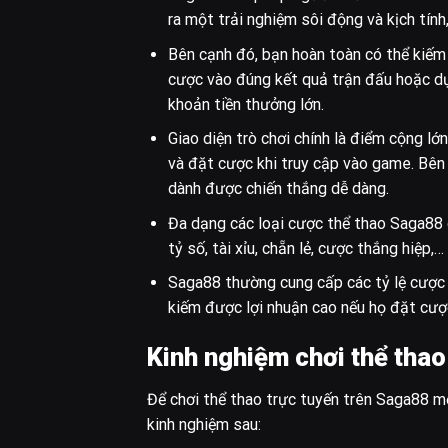
ra một trải nghiệm sôi động và kịch tính
Bên cạnh đó, bạn hoàn toàn có thể kiếm 
cược vào đúng kết quả trận đấu hoặc dự
khoản tiền thưởng lớn.
Giao diện trò chơi chính là điểm cộng l
và đặt cược khi truy cập vào game. Bên
dành được chiến thắng dễ dàng.
Đa dạng các loại cược thể thao Saga88 c
tỷ số, tài xỉu, chẵn lẻ, cược thắng hiệp,…
Saga88 thường cung cấp các tỷ lệ cược c
kiếm được lợi nhuận cao nếu họ đặt cượ
Kinh nghiệm chơi thể thao
Để chơi thể thao trực tuyến trên Saga88 m
kinh nghiệm sau: