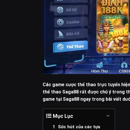
Các game cược thể thao trực tuyến hiện 
thể thao Saga88 rất được chú ý trong thờ
game tại Saga88 ngay trong bài viết dướ
Mục Lục
Sức hút của các tựa