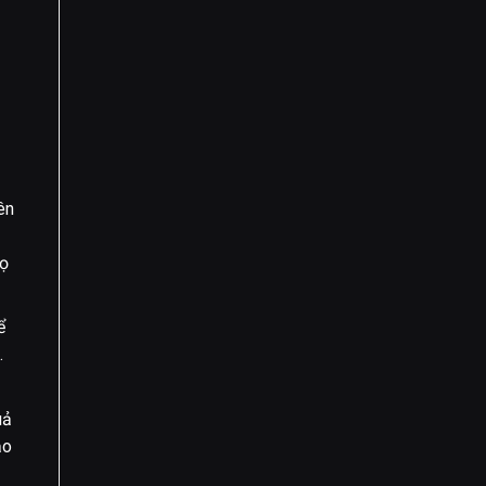
ên
họ
ể
.
uả
ạo