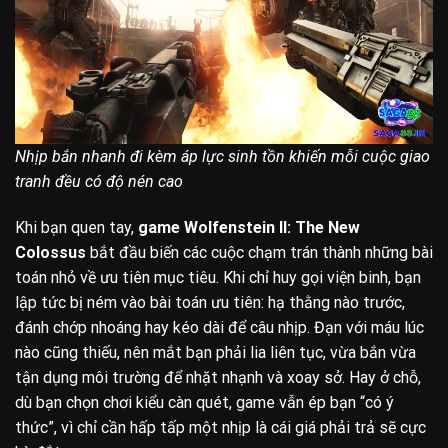
Nhịp bắn nhanh đi kèm áp lực sinh tồn khiến mỗi cuộc giao
tranh đều có độ nén cao
Khi bạn quen tay,
game Wolfenstein II: The New
Colossus
bắt đầu biến các cuộc chạm trán thành những bài
toán nhỏ về ưu tiên mục tiêu. Khi chỉ huy gọi viện binh, bạn
lập tức bị ném vào bài toán ưu tiên: hạ thằng nào trước,
đánh chớp nhoáng hay kéo dài để câu nhịp. Đạn với máu lúc
nào cũng thiếu, nên mắt bạn phải lia liên tục, vừa bắn vừa
tận dụng môi trường để nhặt nhạnh và xoay sở. Hay ở chỗ,
dù bạn chọn chơi kiểu càn quét, game vẫn ép bạn “có ý
thức”, vì chỉ cần hấp tấp một nhịp là cái giá phải trả sẽ cực