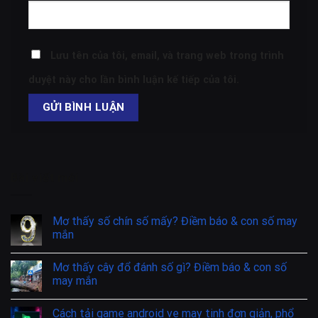
Lưu tên của tôi, email, và trang web trong trình
duyệt này cho lần bình luận kế tiếp của tôi.
Bài viết mới
Mơ thấy số chín số mấy? Điềm báo & con số may
mắn
Mơ thấy cây đổ đánh số gì? Điềm báo & con số
may mắn
Cách tải game android ve may tinh đơn giản, phổ