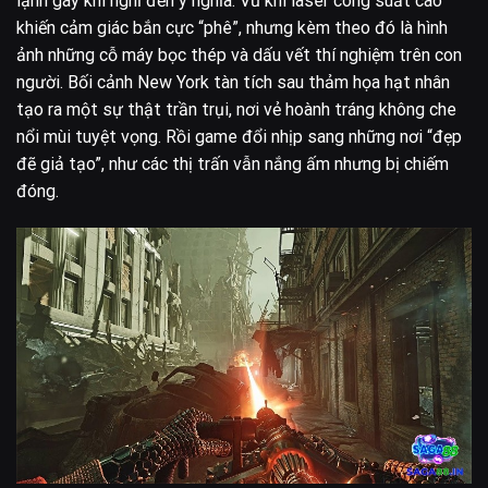
lạnh gáy khi nghĩ đến ý nghĩa. Vũ khí laser công suất cao
khiến cảm giác bắn cực “phê”, nhưng kèm theo đó là hình
ảnh những cỗ máy bọc thép và dấu vết thí nghiệm trên con
người. Bối cảnh New York tàn tích sau thảm họa hạt nhân
tạo ra một sự thật trần trụi, nơi vẻ hoành tráng không che
nổi mùi tuyệt vọng. Rồi game đổi nhịp sang những nơi “đẹp
đẽ giả tạo”, như các thị trấn vẫn nắng ấm nhưng bị chiếm
đóng.