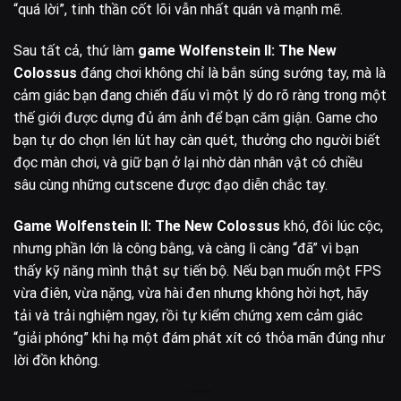
“quá lời”, tinh thần cốt lõi vẫn nhất quán và mạnh mẽ.
Sau tất cả, thứ làm
game Wolfenstein II: The New
Colossus
đáng chơi không chỉ là bắn súng sướng tay, mà là
cảm giác bạn đang chiến đấu vì một lý do rõ ràng trong một
thế giới được dựng đủ ám ảnh để bạn căm giận. Game cho
bạn tự do chọn lén lút hay càn quét, thưởng cho người biết
đọc màn chơi, và giữ bạn ở lại nhờ dàn nhân vật có chiều
sâu cùng những cutscene được đạo diễn chắc tay.
Game Wolfenstein II: The New Colossus
khó, đôi lúc cộc,
nhưng phần lớn là công bằng, và càng lì càng “đã” vì bạn
thấy kỹ năng mình thật sự tiến bộ. Nếu bạn muốn một FPS
vừa điên, vừa nặng, vừa hài đen nhưng không hời hợt, hãy
tải và trải nghiệm ngay, rồi tự kiểm chứng xem cảm giác
“giải phóng” khi hạ một đám phát xít có thỏa mãn đúng như
lời đồn không.