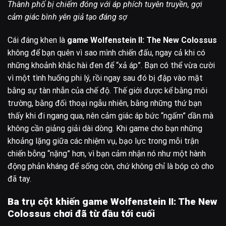
Thành phố bị chiếm đóng với áp phích tuyên truyền, gợi
cảm giác bình yên giả tạo đáng sợ
Cái đáng khen là
game Wolfenstein II: The New Colossus
không để bạn quên vì sao mình chiến đấu, ngay cả khi có
những khoảnh khắc hài đen để “xả áp”. Bạn có thể vừa cười
vì một tình huống phi lý, rồi ngay sau đó bị đập vào mặt
bằng sự tàn nhẫn của chế độ. Thế giới được kể bằng môi
trường, bằng đối thoại ngẫu nhiên, bằng những thứ bạn
thấy khi đi ngang qua, nên cảm giác áp bức “ngấm” dần mà
không cần giảng giải dài dòng. Khi game cho bạn những
khoảng lặng giữa các nhiệm vụ, bạo lực trong mỗi trận
chiến bỗng “nặng” hơn, vì bạn cảm nhận nó như một hành
động phản kháng để sống còn, chứ không chỉ là bóp cò cho
đã tay.
Ba trụ cột khiến game Wolfenstein II: The New
Colossus chơi đã từ đầu tới cuối