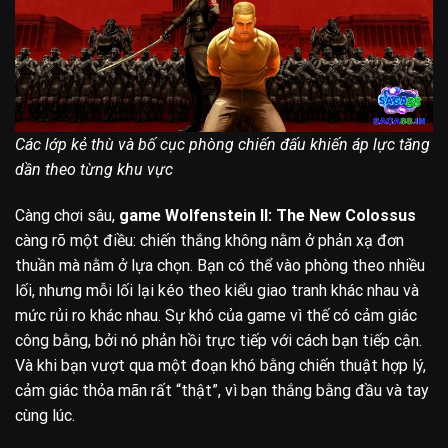
Các lớp kẻ thù và bố cục phòng chiến đấu khiến áp lực tăng
dần theo từng khu vực
Càng chơi sâu,
game Wolfenstein II: The New Colossus
càng rõ một điều: chiến thắng không nằm ở phản xạ đơn
thuần mà nằm ở lựa chọn. Bạn có thể vào phòng theo nhiều
lối, nhưng mỗi lối lại kéo theo kiểu giao tranh khác nhau và
mức rủi ro khác nhau. Sự khó của game vì thế có cảm giác
công bằng, bởi nó phản hồi trực tiếp với cách bạn tiếp cận.
Và khi bạn vượt qua một đoạn khó bằng chiến thuật hợp lý,
cảm giác thỏa mãn rất “thật”, vì bạn thắng bằng đầu và tay
cùng lúc.