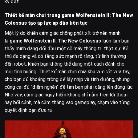
kỳ đắt.
Thiết kế màn chơi trong game Wolfenstein II: The New
Colossus tạo áp lực áp đảo liên tục
Một lý do khiến cảm giác chống phát xít trở nên mạnh
là
game Wolfenstein II: The New Colossus
luôn làm bạn
thấy mình đang đối đầu một cỗ máy thống trị thật sự. Kẻ
thù đa dạng và có tầng sức mạnh rõ ràng, từ lính thường
đến robot, khiến bạn không thể dùng một cách đánh cho
mọi tình huống. Thiết kế màn chơi chia khu vực rất vừa tay,
cho bạn đủ khoảng trống để lấy nhịp và tính đường, nhưng
cũng cài đủ “điểm nghẽn” để tim bạn phải căng lên đúng lúc.
Nhờ vậy, cảm giác nguy hiểm không chỉ nằm trên lời thoại
hay bối cảnh, mà cắm thẳng vào gameplay, chạm vào từng
quyết định bạn đưa ra.