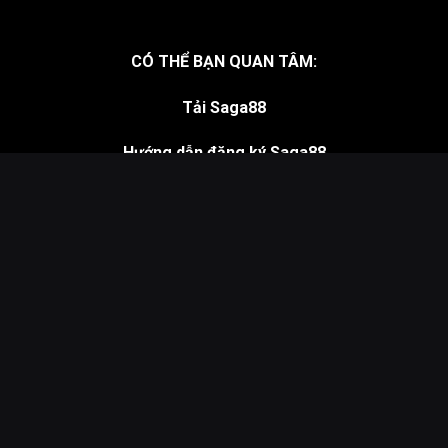
CÓ THỂ BẠN QUAN TÂM:
Tải Saga88
Hướng dẫn đăng ký Saga88
Hướng dẫn nạp, rút Saga88
Sitemap