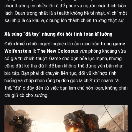
chơi thường có nhiều lối rẽ để phục vụ người chơi thích luồn
lách. Quan trọng nhất là stealth không hề tẻ nhạt, vì chỉ một
sai nhịp là cả khu vực bùng lên thành chiến trường thật sự.
Xả súng “đã tay” nhưng đòi hỏi tính toán kĩ lưỡng
Điểm khiến nhiều người nghiện là cảm giác bắn trong
game
Wolfenstein II: The New Colossus
vừa phóng khoáng vừa
có giá trị chiến thuật. Game cho bạn hỏa lực mạnh, nhưng
cũng đặt kẻ thù đủ lì để bạn không thể đứng yên bắn như
bia tập. Bạn phải di chuyển liên tục, đổi vũ khí hợp tình
huống và chấp nhận rằng bị dồn góc là chết rất nhanh. Vì
thế, “đã” ở đây đến từ việc bạn làm chủ hỗn loạn, không phải
chỉ giữ cò cho sướng.