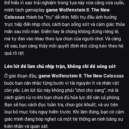
Để hiểu vì sao trải nghiệm trong tựa này vừa căng vừa cuốn,
mình tách gameplay
game Wolfenstein II: The New
Colossus
thành ba “trụ” dễ nhìn. Mỗi trụ đều ảnh hưởng
trực tiếp đến nhịp chơi, cách bạn sống sót và cảm giác thỏa
mãn sau mỗi màn. Điểm hay là chúng không đứng riêng lẻ,
mà tự đan vào nhau theo lựa chọn của người chơi. Và càng
về sau, bạn càng thấy mỗi quyết định nhỏ cũng kéo theo hệ
quả rõ rệt.
Lén lút để làm chủ nhịp trận, không chỉ để sống sót
Ở giai đoạn đầu,
game Wolfenstein II: The New Colossus
buộc bạn cân nhắc từng bước vì tài nguyên ít và nhân vật
còn yếu. Lén lút lúc này không phải “chơi cho sang”, mà là
cách giảm rủi ro khi bạn chưa đủ hỏa lực để cân cả phòng.
Bạn sẽ học cách đọc tuần tra, chọn góc khuất, và ưu tiên
loại bỏ mục tiêu nguy hiểm trước. Khi làm đúng, bạn có cảm
giác mình đang bóp nghẹt cả một hệ thống an ninh bằng sự
kiên nhẫn và quan sát.