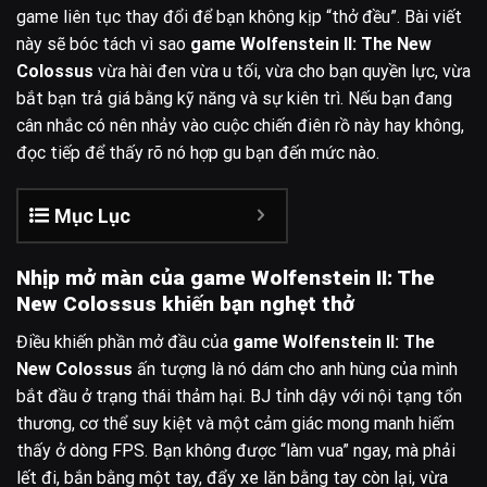
game liên tục thay đổi để bạn không kịp “thở đều”. Bài viết
này sẽ bóc tách vì sao
game Wolfenstein II: The New
Colossus
vừa hài đen vừa u tối, vừa cho bạn quyền lực, vừa
bắt bạn trả giá bằng kỹ năng và sự kiên trì. Nếu bạn đang
cân nhắc có nên nhảy vào cuộc chiến điên rồ này hay không,
đọc tiếp để thấy rõ nó hợp gu bạn đến mức nào.
Mục Lục
Nhịp mở màn của game Wolfenstein II: The
New Colossus khiến bạn nghẹt thở
Điều khiến phần mở đầu của
game Wolfenstein II: The
New Colossus
ấn tượng là nó dám cho anh hùng của mình
bắt đầu ở trạng thái thảm hại. BJ tỉnh dậy với nội tạng tổn
thương, cơ thể suy kiệt và một cảm giác mong manh hiếm
thấy ở dòng FPS. Bạn không được “làm vua” ngay, mà phải
lết đi, bắn bằng một tay, đẩy xe lăn bằng tay còn lại, vừa