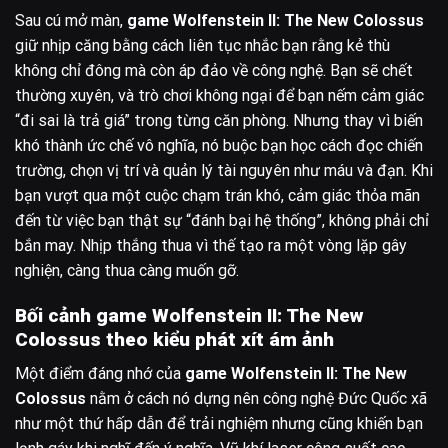
Sau cú mở màn,
game Wolfenstein II: The New Colossus
giữ nhịp căng bằng cách liên tục nhắc bạn rằng kẻ thù
không chỉ đông mà còn áp đảo về công nghệ. Bạn sẽ chết
thường xuyên, và trò chơi không ngại để bạn nếm cảm giác
“đi sai là trả giá” trong từng căn phòng. Nhưng thay vì biến
khó thành ức chế vô nghĩa, nó buộc bạn học cách đọc chiến
trường, chọn vị trí và quản lý tài nguyên như máu và đạn. Khi
bạn vượt qua một cuộc chạm trán khó, cảm giác thỏa mãn
đến từ việc bạn thật sự “đánh bại hệ thống”, không phải chỉ
bắn may. Nhịp thắng thua vì thế tạo ra một vòng lặp gây
nghiện, càng thua càng muốn gỡ.
Bối cảnh game Wolfenstein II: The New
Colossus theo kiểu phát xít ám ảnh
Một điểm đáng nhớ của
game Wolfenstein II: The New
Colossus
nằm ở cách nó dựng nên công nghệ Đức Quốc xã
như một thứ hấp dẫn để trải nghiệm nhưng cũng khiến bạn