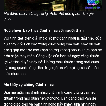
Mơ đánh nhau với người lạ nhắc nhở nên quan tâm gia
đình
Ngủ chiêm bao thấy đánh nhau với người thân
Với tình tiết trên giải mã giấc mơ đánh nhau là dấu hiệu của
sự thay đổi tích cực trong cuộc sống của bạn. Mặc dù bạn
đang gặp một số khó khăn nhưng không bao lâu nữa bạn sẽ
đón nhận may mắn. Công việc của bạn sẽ ngày càng thuận
lợi và tình duyên nảy nở. Những mâu thuẫn trong mối quan
hệ xung quanh cũng dần được gỡ bỏ và mọi người sẽ thấu
hiểu nhau hơn.
Mơ thấy vợ chồng đánh nhau
Giải mã giấc mơ đánh nhau phản ánh căng thẳng và mâu
thuẫn trong mối quan hệ vợ chồng. Bạn đang gặp vấn đề
trong giao tiếp và bản tính nóng nảy khiến tình hình ngày