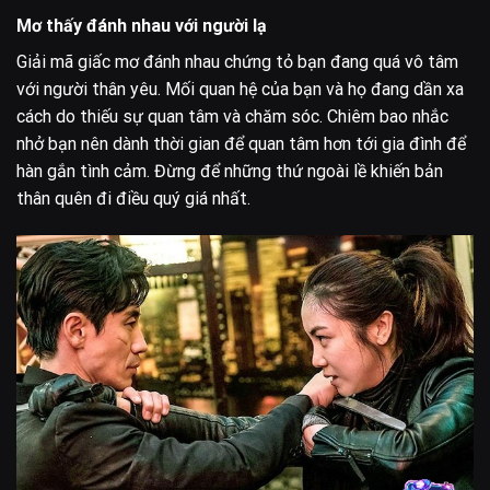
Mơ thấy đánh nhau với người lạ
Giải mã giấc mơ đánh nhau chứng tỏ bạn đang quá vô tâm
với người thân yêu. Mối quan hệ của bạn và họ đang dần xa
cách do thiếu sự quan tâm và chăm sóc. Chiêm bao nhắc
nhở bạn nên dành thời gian để quan tâm hơn tới gia đình để
hàn gắn tình cảm. Đừng để những thứ ngoài lề khiến bản
thân quên đi điều quý giá nhất.