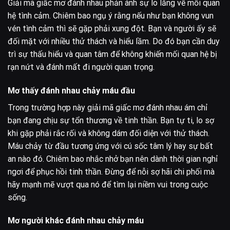
Giải mã giấc mơ đánh nhau phản ánh sự lo lắng về mối quan
hệ tình cảm. Chiêm bao ngụ ý rằng nếu như bạn không vun
vén tình cảm thì sẽ gặp phải xung đột. Bạn và người ấy sẽ
đối mặt với nhiều thử thách và hiểu lầm. Do đó bạn cần duy
trì sự thấu hiểu và quan tâm để không khiến mối quan hệ bị
rạn nứt và đánh mất đi người quan trọng.
Mơ thấy đánh nhau chảy máu đầu
Trong trường hợp này giải mã giấc mơ đánh nhau ám chỉ
bạn đang chịu sự tổn thương về tinh thần. Bạn tự ti, lo sợ
khi gặp phải rắc rối và không dám đối diện với thử thách.
Máu chảy từ đầu tương ứng với cú sốc tâm lý hay sự bất
an nào đó. Chiêm bao nhắc nhở bạn nên dành thời gian nghỉ
ngơi để phục hồi tinh thần. Đừng để nỗi sợ hãi chi phối mà
hãy mạnh mẽ vượt qua nó để tìm lại niềm vui trong cuộc
sống.
Mơ người khác đánh nhau chảy máu