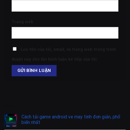
Trang web
Lưu tên của tôi, email, và trang web trong trình
duyệt này cho lần bình luận kế tiếp của tôi.
Bài viết mới
Cách tải game android ve may tinh đơn giản, phổ
biến nhất