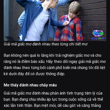
Giải mã giấc mơ đánh nhau theo từng chi tiết mơ
Bạn không nên quá lo lắng khi trải nghiệm giấc mơ và cho
rằng nó là điềm báo xấu. Hãy theo dõi ngay giải mã giấc mơ
đánh nhau theo từng bối cảnh phổ biến mà chúng tôi đã liệt
kê dưới đây để có được thông điệp.
Mơ thấy đánh nhau chảy máu
Giải mã giấc mơ đánh nhau phản ánh tình trạng tâm lý của
bạn. Bạn đang chịu nhiều áp lực trong cuộc sống cả về thể
xác lẫn tinh thần. Bạn mệt mỏi, dễ cáu gắt và căng thẳng