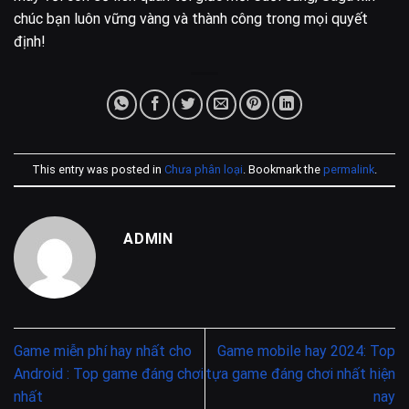
chúc bạn luôn vững vàng và thành công trong mọi quyết
định!
This entry was posted in
Chưa phân loại
. Bookmark the
permalink
.
ADMIN
Game miễn phí hay nhất cho
Game mobile hay 2024: Top
Android : Top game đáng chơi
tựa game đáng chơi nhất hiện
nhất
nay