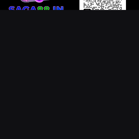
QR Code Website Saga88.in
CÓ THỂ BẠN QUAN TÂM:
Tải Saga88
Hướng dẫn đăng ký Saga88
Hướng dẫn nạp, rút Saga88
Sitemap