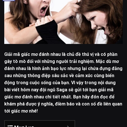
Giải mã giấc mơ đánh nhau là chủ đề thú vị và có phần
gây tò mò đối với những người trải nghiệm. Mặc dù mơ
đánh nhau là hình ảnh bạo lực nhưng lại chứa đựng đằng
sau những thông điệp sâu sắc về cảm xúc cùng biến
động trong cuộc sống của bạn. Vì vậy trong nội dung
bài viết hôm nay đội ngũ Saga sẽ gửi tới bạn giải mã
giấc mơ đánh nhau chi tiết nhất. Bạn hãy đón đọc để
khám phá được ý nghĩa, điềm báo và con số đề liên quan
tới giấc mơ nhé!