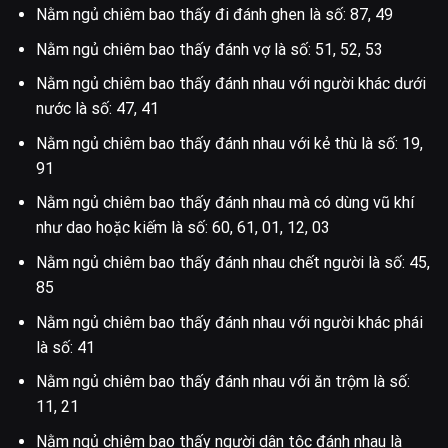
Nằm ngủ chiêm bao thấy đi đánh ghen là số: 87, 49
Nằm ngủ chiêm bao thấy đánh vợ là số: 51, 52, 53
Nằm ngủ chiêm bao thấy đánh nhau với người khác dưới
nước là số: 47, 41
Nằm ngủ chiêm bao thấy đánh nhau với kẻ thù là số: 19,
91
Nằm ngủ chiêm bao thấy đánh nhau mà có dùng vũ khí
như dao hoặc kiếm là số: 60, 61, 01, 12, 03
Nằm ngủ chiêm bao thấy đánh nhau chết người là số: 45,
85
Nằm ngủ chiêm bao thấy đánh nhau với người khác phái
là số: 41
Nằm ngủ chiêm bao thấy đánh nhau với ăn trộm là số:
11, 21
Nằm ngủ chiêm bao thấy người dân tộc đánh nhau là