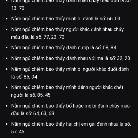
Nằm ngủ chiêm bao thấy đánh nhau chảy máu đầu là số:
13, 70
Nằm ngủ chiêm bao thấy mình bị đánh là số: 66, 03
Nằm ngủ chiêm bao thấy người khác đánh nhau chảy
máu đầu là số: 77, 23, 70
Nằm ngủ chiêm bao thấy đánh cướp là số: 08, 84
Nằm ngủ chiêm bao thấy đánh nhau với ma là số: 32, 23
Nằm ngủ chiêm bao thấy mình bị người khác đuổi đánh
là số: 85, 94
Nằm ngủ chiêm bao thấy mình đánh người khác chết
người là số: 85, 45
Nằm ngủ chiêm bao thấy bố hoặc mẹ bị đánh chảy máu
đầu là số: 64, 63, 68
Nằm ngủ chiêm bao thấy hai chị em gái đánh nhau là số:
57, 45