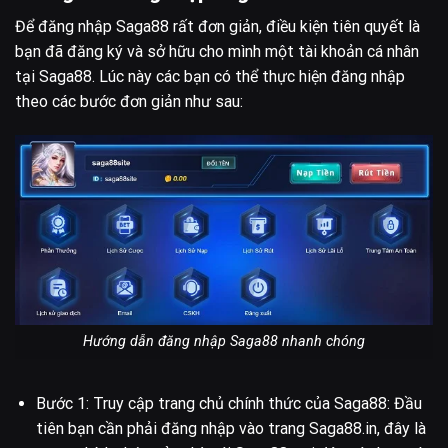
Để đăng nhập Saga88 rất đơn giản, điều kiện tiên quyết là
bạn đã đăng ký và sở hữu cho mình một tài khoản cá nhân
tại Saga88. Lúc này các bạn có thể thực hiện đăng nhập
theo các bước đơn giản như sau:
Hướng dẫn đăng nhập Saga88 nhanh chóng
Bước 1: Truy cập trang chủ chính thức của Saga88: Đầu
tiên bạn cần phải đăng nhập vào trang Saga88.in, đây là