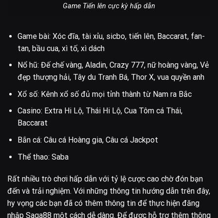
Game Tiến lên cực kỳ hấp dẫn
Game bài: Xóc đĩa, tài xỉu, sicbo, tiến lên, Baccarat, fan-
tan, bầu cua, xì tố, xì dách
Nổ hũ: Đế chế vàng, Aladin, Crazy 777, nữ hoàng vàng, Vẻ
đẹp thượng hải, Tây du Tranh Bá, Thor X, vua quyền anh
Xổ số: Kênh xổ số đủ mọi tỉnh thành từ Nam ra Bắc
Casino: Extra Hi Lộ, Thái Hi Lộ, Cua Tôm cá Thái,
Baccarat
Bắn cá: Câu cá Hoàng gia, Câu cá Jackpot
Thể thao: Saba
Rất nhiều trò chơi hấp dẫn với tỷ lệ cược cao chờ đón bạn
đến và trải nghiệm. Với những thông tin hướng dẫn trên đây,
hy vọng các bạn đã có thêm thông tin để thực hiện đăng
nhập Saga88 một cách dễ dàng. Để được hỗ trợ thêm thông