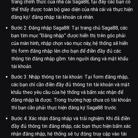
trang chính thức của nhà cái Saga88, tại đây các bạn có
thể thấy được toàn bộ giao diện của nhà cái và thực hiện
đăng ký/ đăng nhập tài khoản cá nhân.
Bước 2: Đăng nhập Saga88: Tại trang chủ Saga88, các
bạn tìm mục “Đăng nhập” được hiển thị trên góc phải
của màn hình, nhập chọn vào mục này, hệ thống sẽ hiển
thị form đăng nhập lên cho bạn để điền đầy đủ các
thông tin đăng nhập gồm: tên người dùng và mật khẩu
tài khoản.
Bước 3: Nhập thông tin tài khoản: Tại form đăng nhập,
các bạn chỉ cần điền đầy đủ thông tin tài khoản và mật
khẩu theo yêu cầu của hệ thống và bấm xác nhận để
đăng nhập là được. Trong trường hợp chưa có tài khoản
thì bạn cần phải thực hiện đăng ký Saga88 trước.
Bước 4: Xác nhận đăng nhập và trải nghiệm: Khi đã điền
đầy đủ thông tin đăng nhập, các bạn thực hiện bấm xác
nhận đăng nhập, hệ thống sẽ tự động truy cập vào tài