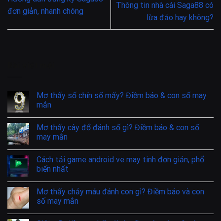
Thông tin nhà cái Saga88 có
đơn giản, nhanh chóng
lừa đảo hay không?
Bài viết mới
Mơ thấy số chín số mấy? Điềm báo & con số may
mắn
Mơ thấy cây đổ đánh số gì? Điềm báo & con số
may mắn
Cách tải game android ve may tinh đơn giản, phổ
biến nhất
Mơ thấy chảy máu đánh con gì? Điềm báo và con
số may mắn