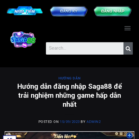
HƯỚNG DẪN
Hướng dẫn đăng nhập Saga88 để
trải nghiệm những game hấp dẫn
nhất
POSTED ON
15/09/2023
BY
ADMIN2