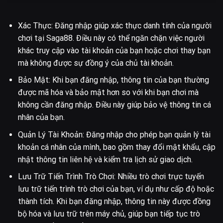
Xác Thực: Đăng nhập giúp xác thực danh tính của người
chơi tại Saga88. Điều này có thể ngăn chặn việc người
khác truy cập vào tài khoản của bạn hoặc chơi thay bạn
mà không được sự đồng ý của chủ tài khoản.
Bảo Mật: Khi bạn đăng nhập, thông tin của bạn thường
được mã hóa và bảo mật hơn so với khi bạn chơi mà
không cần đăng nhập. Điều này giúp bảo vệ thông tin cá
nhân của bạn.
Quản Lý Tài Khoản: Đăng nhập cho phép bạn quản lý tài
khoản cá nhân của mình, bao gồm thay đổi mật khẩu, cập
nhật thông tin liên hệ và kiểm tra lịch sử giao dịch.
Lưu Trữ Tiến Trình Trò Chơi: Nhiều trò chơi trực tuyến
lưu trữ tiến trình trò chơi của bạn, ví dụ như cấp độ hoặc
thành tích. Khi bạn đăng nhập, thông tin này được đồng
bộ hóa và lưu trữ trên máy chủ, giúp bạn tiếp tục trò