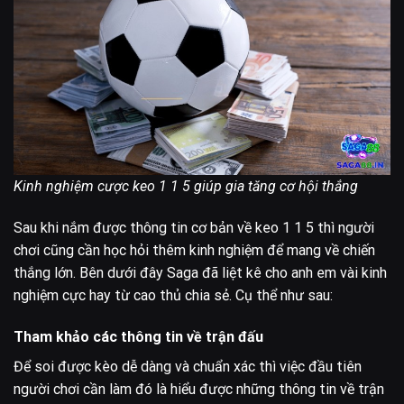
Kinh nghiệm cược keo 1 1 5 giúp gia tăng cơ hội thắng
Sau khi nắm được thông tin cơ bản về keo 1 1 5 thì người
chơi cũng cần học hỏi thêm kinh nghiệm để mang về chiến
thắng lớn. Bên dưới đây Saga đã liệt kê cho anh em vài kinh
nghiệm cực hay từ cao thủ chia sẻ. Cụ thể như sau:
Tham khảo các thông tin về trận đấu
Để soi được kèo dễ dàng và chuẩn xác thì việc đầu tiên
người chơi cần làm đó là hiểu được những thông tin về trận