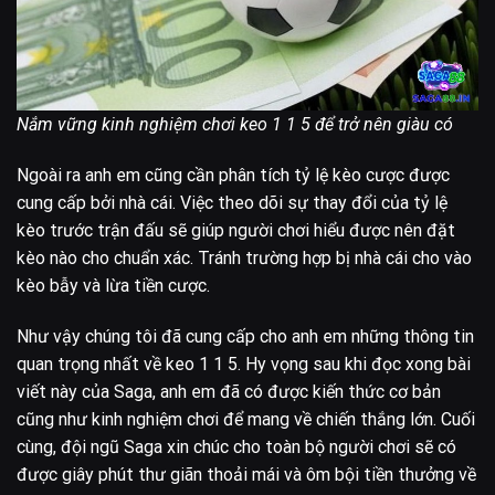
Nắm vững kinh nghiệm chơi keo 1 1 5 để trở nên giàu có
Ngoài ra anh em cũng cần phân tích tỷ lệ kèo cược được
cung cấp bởi nhà cái. Việc theo dõi sự thay đổi của tỷ lệ
kèo trước trận đấu sẽ giúp người chơi hiểu được nên đặt
kèo nào cho chuẩn xác. Tránh trường hợp bị nhà cái cho vào
kèo bẫy và lừa tiền cược.
Như vậy chúng tôi đã cung cấp cho anh em những thông tin
quan trọng nhất về keo 1 1 5. Hy vọng sau khi đọc xong bài
viết này của Saga, anh em đã có được kiến thức cơ bản
cũng như kinh nghiệm chơi để mang về chiến thắng lớn. Cuối
cùng, đội ngũ Saga xin chúc cho toàn bộ người chơi sẽ có
được giây phút thư giãn thoải mái và ôm bội tiền thưởng về