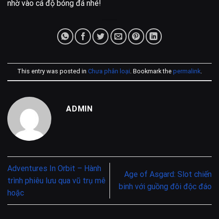
nhờ vào cá độ bóng đá nhé!
This entry was posted in
Chưa phân loại
. Bookmark the
permalink
.
ADMIN
Adventures In Orbit – Hành
Age of Asgard: Slot chiến
trình phiêu lưu qua vũ trụ mê
binh với guồng đôi độc đáo
hoặc