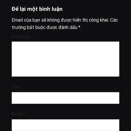
Để lại một bình luận
Email của bạn sẽ không được hiển thị công khai.
Các
trường bắt buộc được đánh dấu
*
Bình luận
*
Tên
*
Email
*