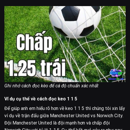
Ghi nhớ cách đọc kèo để cá độ chuẩn xác nhất
Ví dụ cụ thể về cách đọc keo 1 1 5
Để giúp anh em hiểu rõ hơn về keo 1 1 5 thì chúng tôi xin lấy
ví dụ về trận đấu giữa Manchester United vs Norwich City.
Đội Manchester United là đội mạnh hơn và chấp đội