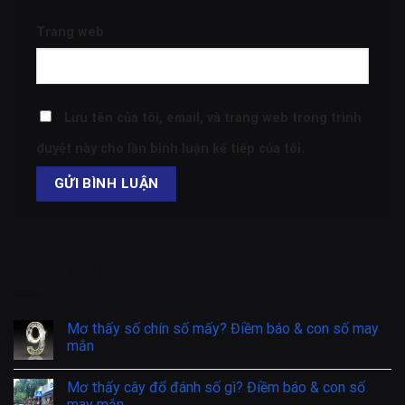
Trang web
Lưu tên của tôi, email, và trang web trong trình
duyệt này cho lần bình luận kế tiếp của tôi.
Bài viết mới
Mơ thấy số chín số mấy? Điềm báo & con số may
mắn
Mơ thấy cây đổ đánh số gì? Điềm báo & con số
may mắn