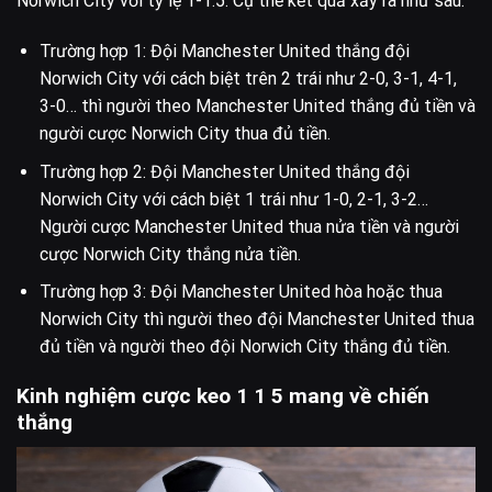
Norwich City với tỷ lệ 1-1.5. Cụ thể kết quả xảy ra như sau:
Trường hợp 1: Đội Manchester United thắng đội
Norwich City với cách biệt trên 2 trái như 2-0, 3-1, 4-1,
3-0… thì người theo Manchester United thắng đủ tiền và
người cược Norwich City thua đủ tiền.
Trường hợp 2: Đội Manchester United thắng đội
Norwich City với cách biệt 1 trái như 1-0, 2-1, 3-2…
Người cược Manchester United thua nửa tiền và người
cược Norwich City thắng nửa tiền.
Trường hợp 3: Đội Manchester United hòa hoặc thua
Norwich City thì người theo đội Manchester United thua
đủ tiền và người theo đội Norwich City thắng đủ tiền.
Kinh nghiệm cược keo 1 1 5 mang về chiến
thắng