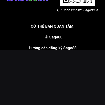
QR Code Website Saga88.in
CÓ THỂ BẠN QUAN TÂM:
Tải Saga88
Hướng dẫn đăng ký Saga88
Hướng dẫn nạp, rút Saga88
Sitemap