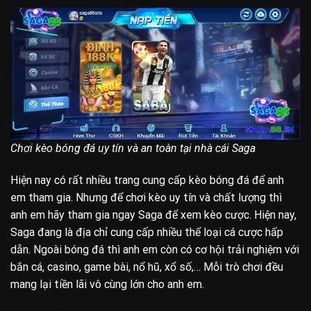
Chơi kèo bóng đá uy tín và an toàn tại nhà cái Saga
Hiện nay có rất nhiều trang cung cấp kèo bóng đá để anh
em tham gia. Nhưng để chơi kèo uy tín và chất lượng thì
anh em hãy tham gia ngay Saga để xem kèo cược. Hiện nay,
Saga đang là địa chỉ cung cấp nhiều thể loại cá cược hấp
dẫn. Ngoài bóng đá thì anh em còn có cơ hội trải nghiệm với
bắn cá, casino, game bài, nổ hũ, xổ số,… Mỗi trò chơi đều
mang lại tiền lãi vô cùng lớn cho anh em.