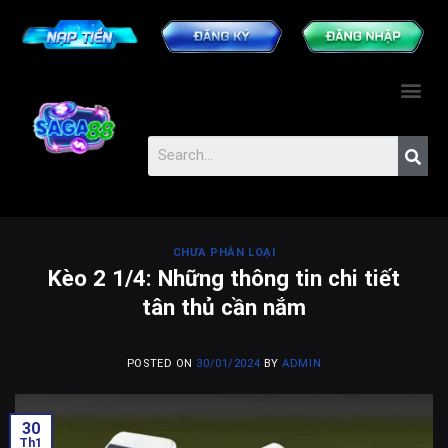
CHƯA PHÂN LOẠI
Kèo 2 1/4: Những thông tin chi tiết
tân thủ cần nắm
POSTED ON
30/01/2024
BY
ADMIN
30
Th1