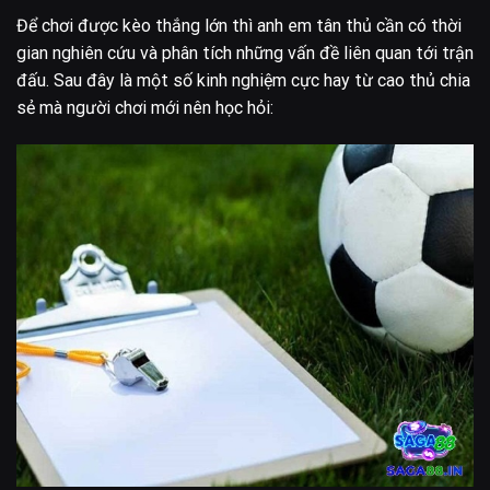
Để chơi được kèo thắng lớn thì anh em tân thủ cần có thời
gian nghiên cứu và phân tích những vấn đề liên quan tới trận
đấu. Sau đây là một số kinh nghiệm cực hay từ cao thủ chia
sẻ mà người chơi mới nên học hỏi: