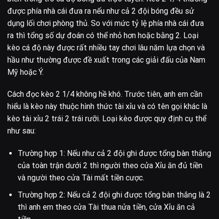
được phía nhà cái đưa ra nếu như cả 2 đội bóng đều sử
dụng lối chơi phòng thủ. So với mức tỷ lệ phía nhà cái đưa
ra thì tổng số dự đoán có thể nhỏ hơn hoặc bằng 2. Loại
kèo cá độ này được rất nhiều tay chơi lâu năm lựa chọn và
hầu như thường được đề xuất trong các giải đấu của Nam
Mỹ hoặc Ý.
Cách đọc kèo 2 1/4 không hề khó. Trước tiên, anh em cần
hiểu là kèo này thuộc hình thức tài xỉu và có tên gọi khác là
kèo tài xỉu 2 trái 2 trái rưỡi. Loại kèo được quy định cụ thể
như sau:
Trường hợp 1: Nếu như cả 2 đội ghi được tổng bàn thắng
của toàn trận dưới 2 thì người theo cửa Xỉu ăn đủ tiền
và người theo cửa Tài mất tiền cược.
Trường hợp 2: Nếu cả 2 đội ghi được tổng bàn thắng là 2
thì anh em theo cửa Tài thua nửa tiền, cửa Xỉu ăn cả