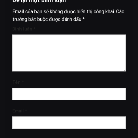
Để lại một bình luận
Email của bạn sẽ không được hiển thị công khai.
Các
trường bắt buộc được đánh dấu
*
Bình luận
*
Tên
*
Email
*