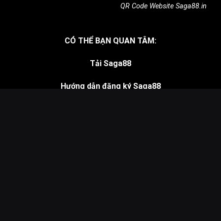
QR Code Website Saga88.in
CÓ THỂ BẠN QUAN TÂM:
Tải Saga88
Hướng dẫn đăng ký Saga88
Hướng dẫn nạp, rút Saga88
Sitemap