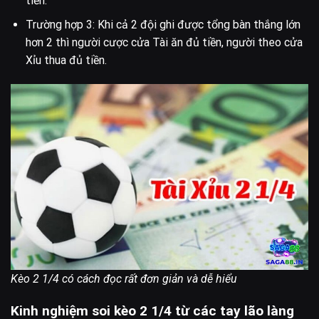
tiền.
Trường hợp 3: Khi cả 2 đội ghi được tổng bàn thắng lớn
hơn 2 thì người cược cửa Tài ăn đủ tiền, người theo cửa
Xỉu thua đủ tiền.
Kèo 2 1/4 có cách đọc rất đơn giản và dễ hiểu
Kinh nghiệm soi kèo 2 1/4 từ các tay lão làng