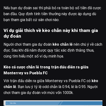
Nếu bạn dự đoán sai thì phải bỏ ra toàn bộ số tiền đã cược
ban đầu. Quy định tính tiền thưởng này được áp dụng dù
bạn tham gia bất cứ sân chơi nào.
Ví dụ giải thích về kèo chẵn này khi tham gia
dự đoán
Người chơi tham gia dự đoán
kèo chẵn lẽ
nên chú ý về cách
đọc. Sau khi đã nắm được quy tắc xác định thắng thua,
cùng tìm hiểu một số ví dụ minh họa.
Kèo cá cược chẵn lẻ trong trận đấu diễn ra giữa
Monterrey vs Puebla FC
Với trận đấu diễn ra giữa Monterrey vs Puebla FC có
kèo
chẵn lẽ
. Bạn lưu ý tỷ lệ odd chẵn là 0.94, lẻ là 0.95. Người
chơi tham gia dự đoán với mức vốn 1000k.