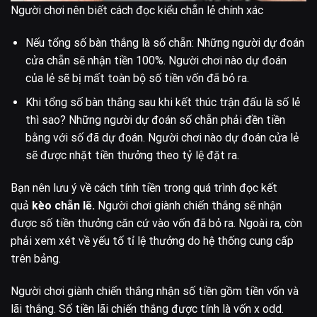
Người chơi nên biết cách đọc kiểu chẵn lẻ chính xác
Nếu tổng số bàn thắng là số chẵn: Những người dự đoán
cửa chẵn sẽ nhận tiền 100%. Người chơi nào dự đoán
của lẻ sẽ bị mất toàn bộ số tiền vốn đã bỏ ra.
Khi tổng số bàn thắng sau khi kết thúc trận đấu là số lẻ
thì sao? Những người dự đoán số chẵn phải đền tiền
bằng với số đã dự đoán. Người chơi nào dự đoán cửa lẻ
sẽ được nhặt tiền thưởng theo tỷ lệ đặt ra.
Bạn nên lưu ý về cách tính tiền trong quá trình đọc kết
quả
kèo chẵn lẽ.
Người chơi giành chiến thắng sẽ nhận
được số tiền thưởng căn cứ vào vốn đã bỏ ra. Ngoài ra, còn
phải xem xét về yếu tố tỉ lệ thưởng do hệ thống cung cấp
trên bảng.
Người chơi giành chiến thắng nhận số tiền gồm tiền vốn và
lãi thắng. Số tiền lãi chiến thắng được tính là vốn x odd.