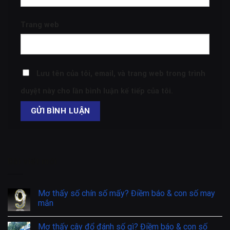
Trang web
Lưu tên của tôi, email, và trang web trong trình
duyệt này cho lần bình luận kế tiếp của tôi.
Bài viết mới
Mơ thấy số chín số mấy? Điềm báo & con số may
mắn
Mơ thấy cây đổ đánh số gì? Điềm báo & con số