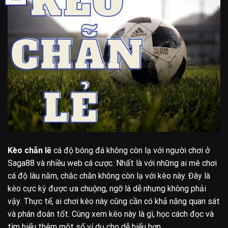
Kèo chẵn lẽ
cá độ bóng đá không còn lạ với người chơi ở
Saga88 và nhiều web cá cược. Nhất là với những ai mê chơi
cá độ lâu năm, chắc chắn không còn lạ với kèo này. Đây là
kèo cực kỳ được ưa chuộng, ngỡ là dễ nhưng không phải
vậy. Thực tế, ai chơi kèo này cũng cần có khả năng quan sát
và phán đoán tốt. Cùng xem kèo này là gì, học cách đọc và
tìm hiểu thêm một số ví dụ cho dễ hiểu hơn.