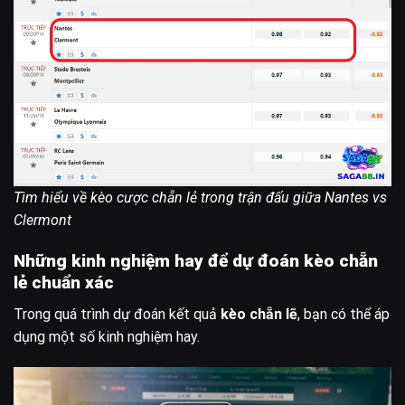
Tìm hiểu về kèo cược chẵn lẻ trong trận đấu giữa Nantes vs
Clermont
Những kinh nghiệm hay để dự đoán kèo chẵn
lẻ chuẩn xác
Trong quá trình dự đoán kết quả
kèo chẵn lẽ
, bạn có thể áp
dụng một số kinh nghiệm hay.