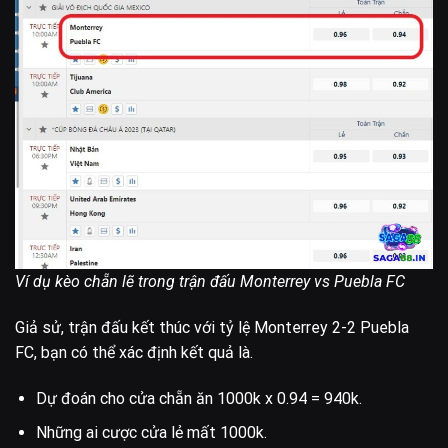
Ví dụ kèo chẵn lẽ trong trận đấu Monterrey vs Puebla FC
Giả sử, trận đấu kết thúc với tỷ lệ Monterrey 2-2 Puebla
FC, bạn có thể xác định kết quả là.
Dự đoán cho cửa chẵn ăn 1000k x 0.94 = 940k.
Những ai cược cửa lẻ mất 1000k.