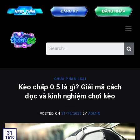
CHƯA PHÂN LOẠI
Kèo chấp 0.5 là gì? Giải mã cách
đọc và kinh nghiệm chơi kèo
POSTED ON
31/10/2025
BY
ADMIN
31
Th10