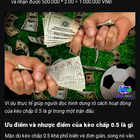
và nhận được 500.000 * 2.00 = 1.000.000 VNĐ.
Ví dụ thực tế giúp người đọc hình dung rõ cách hoạt động
của kèo chấp 0.5 là gì trong một trận đấu.
Ưu điểm và nhược điểm của kèo chấp 0.5 là gì
Mặc dù kèo chấp 0.5 khá phổ biến và đơn giản, song nó vẫn