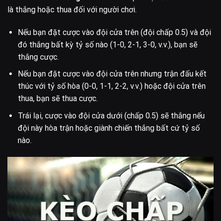
là thắng hoặc thua đối với người chơi.
Nếu bạn đặt cược vào đội cửa trên (đội chấp 0.5) và đội
đó thắng bất kỳ tỷ số nào (1-0, 2-1, 3-0, v.v.), bạn sẽ
thắng cược.
Nếu bạn đặt cược vào đội cửa trên nhưng trận đấu kết
thúc với tỷ số hòa (0-0, 1-1, 2-2, v.v.) hoặc đội cửa trên
thua, bạn sẽ thua cược.
Trái lại, cược vào đội cửa dưới (chấp 0.5) sẽ thắng nếu
đội này hòa trận hoặc giành chiến thắng bất cứ tỷ số
nào.