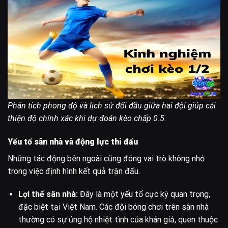
Phân tích phong độ và lịch sử đối đầu giữa hai đội giúp cải
thiện độ chính xác khi dự đoán kèo chấp 0.5.
Yếu tố sân nhà và động lực thi đấu
Những tác động bên ngoài cũng đóng vai trò không nhỏ
trong việc định hình kết quả trận đấu.
Lợi thế sân nhà:
Đây là một yếu tố cực kỳ quan trọng,
đặc biệt tại Việt Nam. Các đội bóng chơi trên sân nhà
thường có sự ủng hộ nhiệt tình của khán giả, quen thuộc