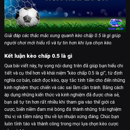
Giải đáp các thắc mắc xung quanh kèo chấp 0.5 là gì giúp
người chơi mới hiểu rõ và tự tin hơn khi lựa chọn kèo.
Kết luận kèo chấp 0.5 là gì
Qua bài viết này, hy vọng nội dung trên đã giúp bạn hiểu chi
tiết và cụ thể hơn về khái niệm “kèo chấp 0.5 là gì”, từ định
nghĩa cơ bản, cách đọc kèo, quy tắc tính tiền cho đến những
kinh nghiệm thực chiến và các sai lầm cần tránh. Bằng cách
áp dụng những kiến thức và kinh nghiệm đã được chia sẻ,
bạn sẽ tự tin hơn rất nhiều khi tham gia vào thế giới cá
cược, biến niềm đam mê bóng đá thành những trải nghiệm
thú vị và tiềm năng thu về lợi nhuận xứng đáng. Chúc bạn
luôn tỉnh táo và thành công trong mọi lựa chọn kèo cược