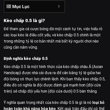
Mục Lục
Kèo chấp 0.5 là gì?
Để tham gia cá cược bóng đá một cách tự tin, việc hiểu rõ
các loại kèo là điều cốt yếu, và kèo chấp 0.5 chính là một
trong những tỷ lệ cơ bản nhất mà bất kỳ người chơi nào
cũng cần nắm vững.
Định nghĩa kèo chấp 0.5
Kèo chấp 0.5 là một hình thức của kèo chấp châu Á (Asian
Handicap) được nhà cái đưa ra để cân bằng tỷ lệ giữa hai
đội bóng có thực lực chênh lệch. Khi bạn thấy kèo chấp 0.5,
điều đó có nghĩa là đội được đánh giá mạnh hơn (đội cửa
trên) sẽ chấp đội yếu hơn (đội cửa dưới) 0.5 bàn thắng.
Ý nghĩa quan trọng nhất của kèo chấp 0.5 là gì là nó
loại bỏ
hoàn toàn khả năng hòa kèo
. Kết quả trận đấu chỉ có thể