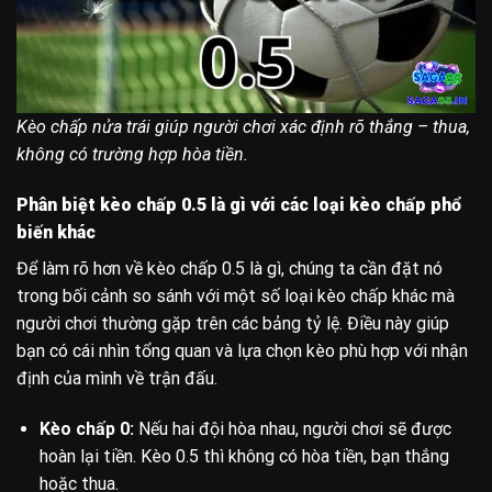
Kèo chấp nửa trái giúp người chơi xác định rõ thắng – thua,
không có trường hợp hòa tiền.
Phân biệt kèo chấp 0.5 là gì với các loại kèo chấp phổ
biến khác
Để làm rõ hơn về kèo chấp 0.5 là gì, chúng ta cần đặt nó
trong bối cảnh so sánh với một số loại kèo chấp khác mà
người chơi thường gặp trên các bảng tỷ lệ. Điều này giúp
bạn có cái nhìn tổng quan và lựa chọn kèo phù hợp với nhận
định của mình về trận đấu.
Kèo chấp 0:
Nếu hai đội hòa nhau, người chơi sẽ được
hoàn lại tiền. Kèo 0.5 thì không có hòa tiền, bạn thắng
hoặc thua.