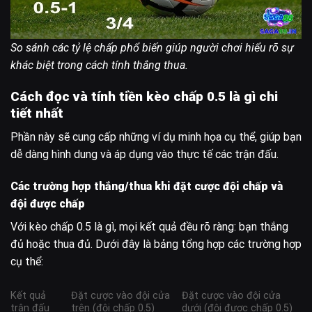
So sánh các tỷ lệ chấp phổ biến giúp người chơi hiểu rõ sự
khác biệt trong cách tính thắng thua.
Cách đọc và tính tiền kèo chấp 0.5 là gì chi
tiết nhất
Phần này sẽ cung cấp những ví dụ minh họa cụ thể, giúp bạn
dễ dàng hình dung và áp dụng vào thực tế các trận đấu.
Các trường hợp thắng/thua khi đặt cược đội chấp và
đội được chấp
Với kèo chấp 0.5 là gì, mọi kết quả đều rõ ràng: bạn thắng
đủ hoặc thua đủ. Dưới đây là bảng tổng hợp các trường hợp
cụ thể:
Kết quả
Đặt cược vào đội cửa
Đặt cược vào đội cửa
trận đấu
trên (đội chấp 0.5)
dưới (đội được chấp 0.5)