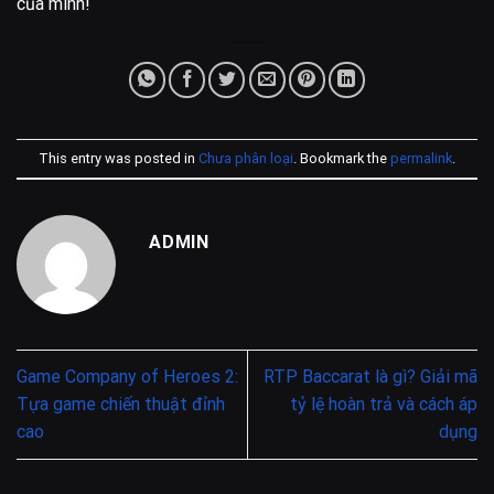
của mình!
This entry was posted in
Chưa phân loại
. Bookmark the
permalink
.
ADMIN
Game Company of Heroes 2:
RTP Baccarat là gì? Giải mã
Tựa game chiến thuật đỉnh
tỷ lệ hoàn trả và cách áp
cao
dụng