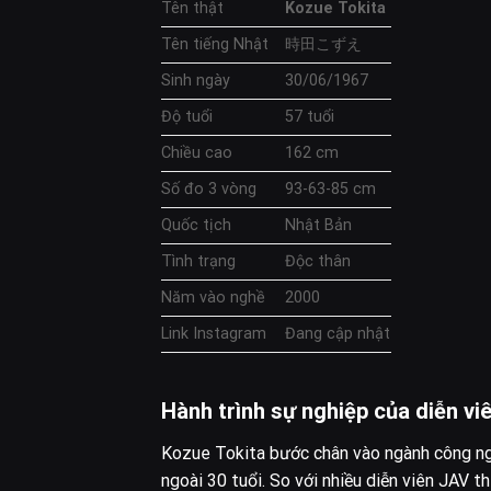
Tên thật
Kozue Tokita
Tên tiếng Nhật
時田こずえ
Sinh ngày
30/06/1967
Độ tuổi
57 tuổi
Chiều cao
162 cm
Số đo 3 vòng
93-63-85 cm
Quốc tịch
Nhật Bản
Tình trạng
Độc thân
Năm vào nghề
2000
Link Instagram
Đang cập nhật
Hành trình sự nghiệp của diễn vi
Kozue Tokita bước chân vào ngành công ng
ngoài 30 tuổi. So với nhiều diễn viên JAV 