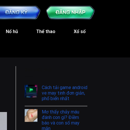
Nổ hũ
Thể thao
Xổ số
Bài viết mới
Cách tải game android
ve may tinh đơn giản,
phổ biến nhất
Mơ thấy chảy máu
đánh con gì? Điềm
báo và con số may
mắn