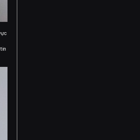
vực
tin