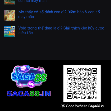
Mơ thấy chảy máu đánh con gì? Điềm báo và con
số may mắn
Giải mã giấc mơ thấy đi thuyền trên sông & các
con số may mắn
Mơ thấy xổ số đánh con gì? Điềm báo & con số
may mắn
Void trong thể thao là gì? Giải thích kèo hủy cược
siêu tốc