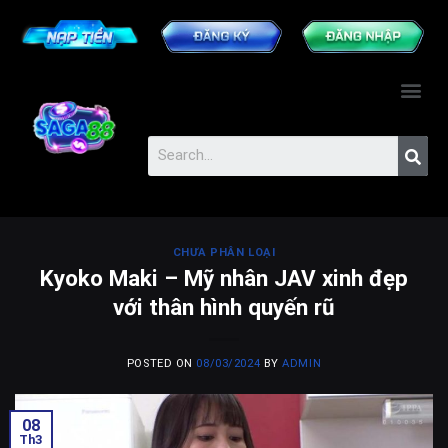
CHƯA PHÂN LOẠI
Kyoko Maki – Mỹ nhân JAV xinh đẹp
với thân hình quyến rũ
POSTED ON
08/03/2024
BY
ADMIN
08
Th3