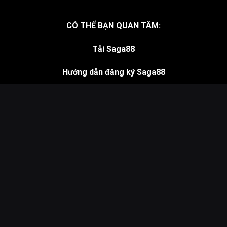
QR Code Website Saga88.in
CÓ THỂ BẠN QUAN TÂM:
Tải Saga88
Hướng dẫn đăng ký Saga88
Hướng dẫn nạp, rút Saga88
Sitemap