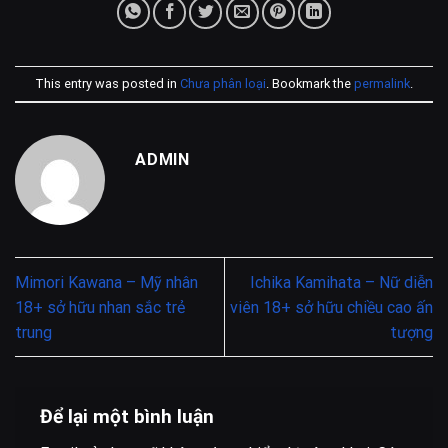
yêu thích Kyoko thì hãy chia sẻ thêm cùng chúng tôi những
thông tin khác về cô nhé.
This entry was posted in
Chưa phân loại
. Bookmark the
permalink
.
ADMIN
Mimori Kawana – Mỹ nhân
Ichika Kamihata – Nữ diễn
18+ sở hữu nhan sắc trẻ
viên 18+ sở hữu chiều cao ấn
trung
tượng