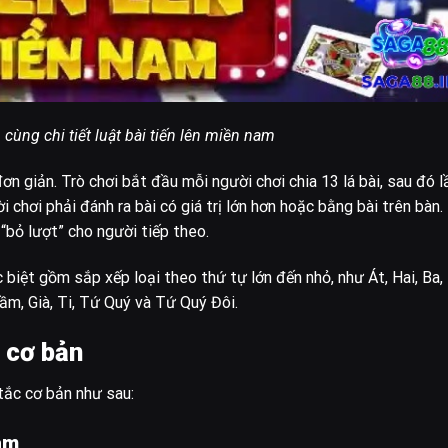
 cùng chi tiết luật bài tiến lên miền nam
 giản. Trò chơi bắt đầu mỗi người chơi chia 13 lá bài, sau đó l
 chơi phải đánh ra bài có giá trị lớn hơn hoặc bằng bài trên bàn.
“bỏ lượt” cho người tiếp theo.
 biệt gồm sắp xếp loại theo thứ tự lớn đến nhỏ, như Át, Hai, Ba,
ầm, Già, Ti, Tứ Quý và Tứ Quý Đôi.
m cơ bản
tắc cơ bản như sau:
Nam