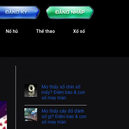
Nổ hũ
Thể thao
Xổ số
Bài viết mới
Mơ thấy số chín số
mấy? Điềm báo & con
số may mắn
Mơ thấy cây đổ đánh
số gì? Điềm báo & con
số may mắn