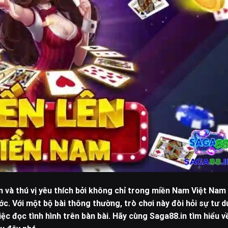
ến và thú vị yêu thích bởi không chỉ trong miền Nam Việt Na
c. Với một bộ bài thông thường, trò chơi này đòi hỏi sự tư d
ệc đọc tình hình trên bàn bài. Hãy cùng Saga88.in tìm hiểu v