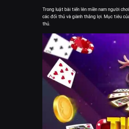
Trong luật bài tiến lên miền nam người chơ
các đối thủ và giành thắng lợi. Mục tiêu củ
thủ.