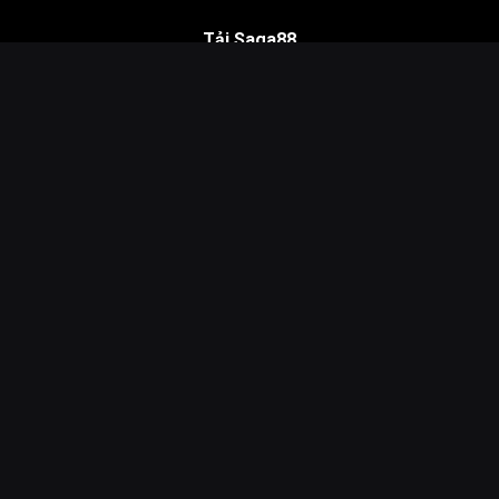
Tải Saga88
Hướng dẫn đăng ký Saga88
Hướng dẫn nạp, rút Saga88
Sitemap
Chính sách pháp lý – Điều khoản & Điều kiện – Quy