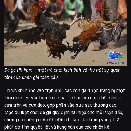
Đá gà Philipin – một trò chơi kịch tính và thu hút sự quan
tâm của khán giả toàn cầu.
Trước khi bước vào trận đấu, các con gà được trang bị một
loại dụng cụ sắc bén trên cựa. Có hai loại cựa phổ biến là
cựa tròn và cựa dao, góp phần vào sức sát thương cao.
Mặc dù luật chơi đá gà quy định hai hiệp cho mỗi trận đấu,
nhưng có những cuộc đối đầu chỉ kéo dài trong vòng 1-2
phút do tính quyết liệt và hung hãn của các chiến kê.