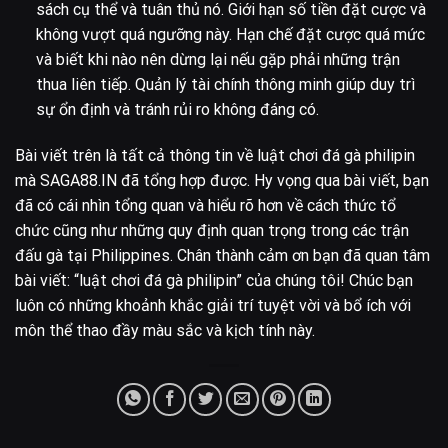
sách cụ thể và tuân thủ nó. Giới hạn số tiền đặt cược và
không vượt quá ngưỡng này. Hạn chế đặt cược quá mức
và biết khi nào nên dừng lại nếu gặp phải những trận
thua liên tiếp. Quản lý tài chính thông minh giúp duy trì
sự ổn định và tránh rủi ro không đáng có.
Bài viết trên là tất cả thông tin về luật chơi đá gà philipin
mà SAGA88.IN đã tổng hợp được. Hy vọng qua bài viết, bạn
đã có cái nhìn tổng quan và hiểu rõ hơn về cách thức tổ
chức cũng như những quy định quan trọng trong các trận
đấu gà tại Philippines. Chân thành cảm ơn bạn đã quan tâm
bài viết: “luật chơi đá gà philipin” của chúng tôi! Chúc bạn
luôn có những khoảnh khắc giải trí tuyệt vời và bổ ích với
môn thể thao đầy màu sắc và kịch tính này.