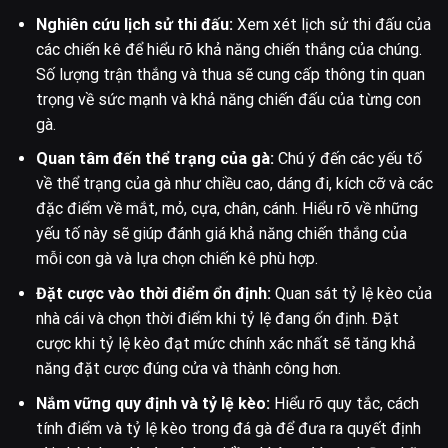
Nghiên cứu lịch sử thi đấu:
Xem xét lịch sử thi đấu của
các chiến kê để hiểu rõ khả năng chiến thắng của chúng.
Số lượng trận thắng và thua sẽ cung cấp thông tin quan
trọng về sức mạnh và khả năng chiến đấu của từng con
gà.
Quan tâm đến thể trạng của gà:
Chú ý đến các yếu tố
về thể trạng của gà như chiều cao, dáng đi, kích cỡ và các
đặc điểm về mắt, mỏ, cựa, chân, cánh. Hiểu rõ về những
yếu tố này sẽ giúp đánh giá khả năng chiến thắng của
mỗi con gà và lựa chọn chiến kê phù hợp.
Đặt cược vào thời điểm ổn định:
Quan sát tỷ lệ kèo của
nhà cái và chọn thời điểm khi tỷ lệ đang ổn định. Đặt
cược khi tỷ lệ kèo đạt mức chính xác nhất sẽ tăng khả
năng đặt cược đúng cửa và thành công hơn.
Nắm vững quy định và tỷ lệ kèo:
Hiểu rõ quy tắc, cách
tính điểm và tỷ lệ kèo trong đá gà để đưa ra quyết định