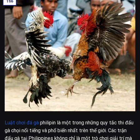
Th6
Luật chơi đá gà
philipin là một trong những quy tắc thi đấu
gà chọi nổi tiếng và phổ biến nhất trên thế giới. Các trận
đấu gà tại Philippines không chỉ là một trò chơi giải trí mà