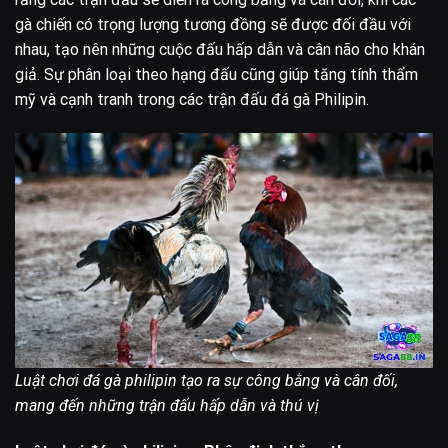
gà chiến có trọng lượng tương đồng sẽ được đối đầu với
nhau, tạo nên những cuộc đấu hấp dẫn và cân não cho khán
giả. Sự phân loại theo hạng đấu cũng giúp tăng tính thẩm
mỹ và cạnh tranh trong các trận đấu đá gà Philipin.
Luật chơi đá gà philipin tạo ra sự công bằng và cân đối,
mang đến những trận đấu hấp dẫn và thú vị