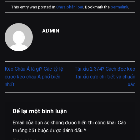
This entry was posted in
Chưa phân loại
. Bookmark the
permalink
.
ADMIN
Kèo Châu Á là gì? Các tỷ lệ
Tài xỉu 2 3/4? Cách đọc kèo
cược kèo châu Á phổ biến
tài xỉu cực chi tiết và chuẩn
nhất
xác
Để lại một bình luận
Email của bạn sẽ không được hiển thị công khai.
Các
trường bắt buộc được đánh dấu
*