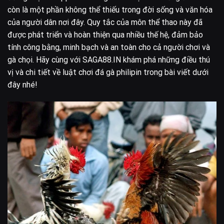
còn là một phần không thể thiếu trong đời sống và văn hóa
của người dân nơi đây. Quy tắc của môn thể thao này đã
được phát triển và hoàn thiện qua nhiều thế hệ, đảm bảo
tính công bằng, minh bạch và an toàn cho cả người chơi và
gà chọi. Hãy cùng với SAGA88.IN khám phá những điều thú
vị và chi tiết về luật chơi đá gà philipin trong bài viết dưới
đây nhé!