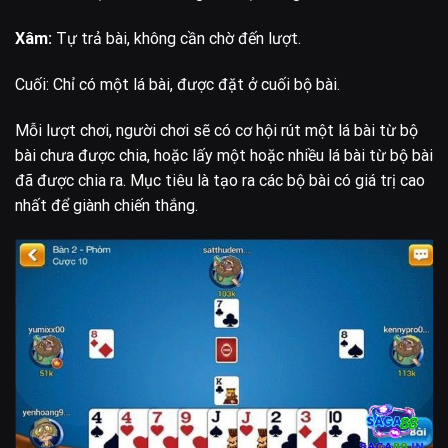
Xâm:
Tự trả bài, không cần chờ đến lượt.
Cuối: Chỉ có một lá bài, được đặt ở cuối bộ bài.
Mỗi lượt chơi, người chơi sẽ có cơ hội rút một lá bài từ bộ
bài chưa được chia, hoặc lấy một hoặc nhiều lá bài từ bộ bài
đã được chia ra. Mục tiêu là tạo ra các bộ bài có giá trị cao
nhất để giành chiến thắng.