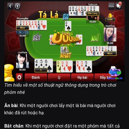
Tìm hiểu về một số thuật ngữ thông dụng trong trò chơi
phỏm nhé
Ăn bài
: Khi một người chơi lấy một lá bài mà người chơi
khác đã rút hoặc hạ.
Bắt chắn
: Khi một người chơi đặt ra một phỏm mà tất cả