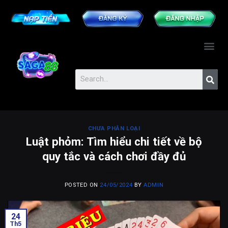
CHƯA PHÂN LOẠI
Luật phỏm: Tìm hiểu chi tiết về bộ
quy tắc và cách chơi đầy đủ
POSTED ON
24/05/2024
BY
ADMIN
24
Th5