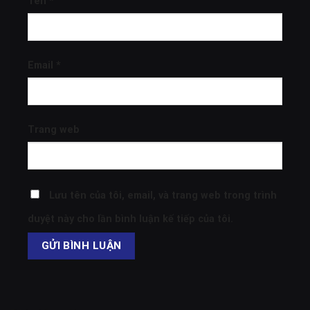
Tên
*
Email
*
Trang web
Lưu tên của tôi, email, và trang web trong trình
duyệt này cho lần bình luận kế tiếp của tôi.