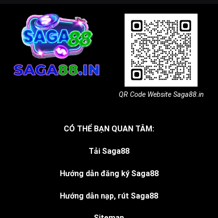
QR Code Website Saga88.in
CÓ THỂ BẠN QUAN TÂM:
Tải Saga88
Hướng dẫn đăng ký Saga88
Hướng dẫn nạp, rút Saga88
Sitemap