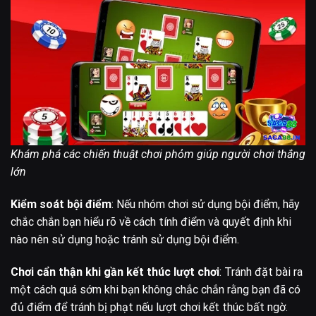
Khám phá các chiến thuật chơi phỏm giúp người chơi thắng
lớn
Kiểm soát bội điểm
: Nếu nhóm chơi sử dụng bội điểm, hãy
chắc chắn bạn hiểu rõ về cách tính điểm và quyết định khi
nào nên sử dụng hoặc tránh sử dụng bội điểm.
Chơi cẩn thận khi gần kết thúc lượt chơi
: Tránh đặt bài ra
một cách quá sớm khi bạn không chắc chắn rằng bạn đã có
đủ điểm để tránh bị phạt nếu lượt chơi kết thúc bất ngờ.