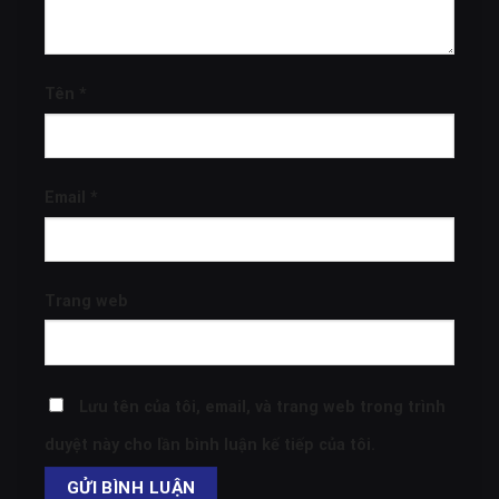
Tên
*
Email
*
Trang web
Lưu tên của tôi, email, và trang web trong trình
duyệt này cho lần bình luận kế tiếp của tôi.