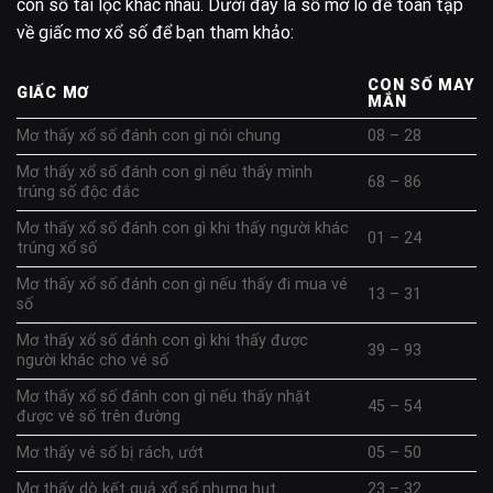
con số tài lộc khác nhau. Dưới đây là sổ mơ lô đề toàn tập
về giấc mơ xổ số để bạn tham khảo:
CON SỐ MAY
GIẤC MƠ
MẮN
Mơ thấy xổ số đánh con gì nói chung
08 – 28
Mơ thấy xổ số đánh con gì nếu thấy mình
68 – 86
trúng số độc đắc
Mơ thấy xổ số đánh con gì khi thấy người khác
01 – 24
trúng xổ số
Mơ thấy xổ số đánh con gì nếu thấy đi mua vé
13 – 31
số
Mơ thấy xổ số đánh con gì khi thấy được
39 – 93
người khác cho vé số
Mơ thấy xổ số đánh con gì nếu thấy nhặt
45 – 54
được vé số trên đường
Mơ thấy vé số bị rách, ướt
05 – 50
Mơ thấy dò kết quả xổ số nhưng hụt
23 – 32