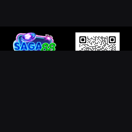
QR Code Website Saga88.in
CÓ THỂ BẠN QUAN TÂM:
Tải Saga88
Hướng dẫn đăng ký Saga88