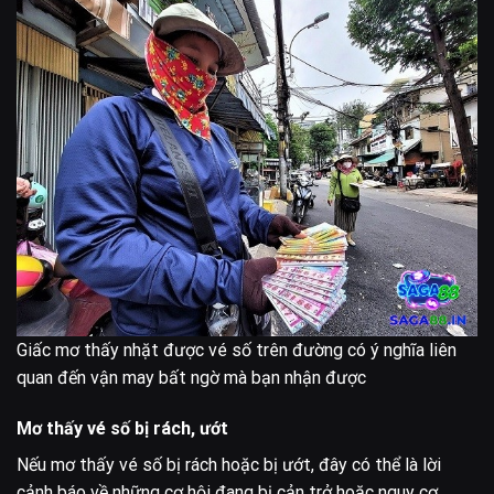
Giấc mơ thấy nhặt được vé số trên đường có ý nghĩa liên
quan đến vận may bất ngờ mà bạn nhận được
Mơ thấy vé số bị rách, ướt
Nếu mơ thấy vé số bị rách hoặc bị ướt, đây có thể là lời
cảnh báo về những cơ hội đang bị cản trở hoặc nguy cơ