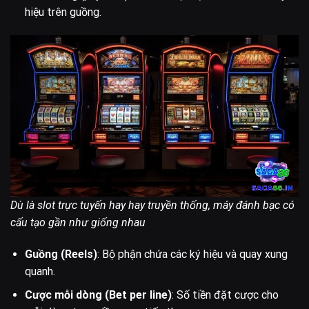
hiệu trên guồng.
Dù là slot trực tuyến hay hay truyền thống, máy đánh bạc có
cấu tạo gần như giống nhau
Guồng (Reels)
: Bộ phận chứa các ký hiệu và quay xung
quanh.
Cược mỗi dòng (Bet per line)
: Số tiền đặt cược cho