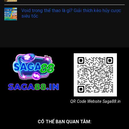
Void trong thể thao là gì? Giải thích kèo hủy cược
siêu tốc
QR Code Website Saga88.in
CÓ THỂ BẠN QUAN TÂM: