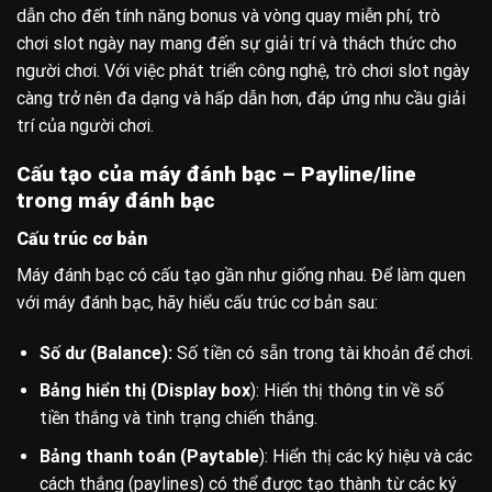
dẫn cho đến tính năng bonus và vòng quay miễn phí, trò
chơi slot ngày nay mang đến sự giải trí và thách thức cho
người chơi. Với việc phát triển công nghệ, trò chơi slot ngày
càng trở nên đa dạng và hấp dẫn hơn, đáp ứng nhu cầu giải
trí của người chơi.
Cấu tạo của máy đánh bạc – Payline/line
trong máy đánh bạc
Cấu trúc cơ bản
Máy đánh bạc có cấu tạo gần như giống nhau. Để làm quen
với máy đánh bạc, hãy hiểu cấu trúc cơ bản sau:
Số dư (Balance):
Số tiền có sẵn trong tài khoản để chơi.
Bảng hiển thị (Display box
): Hiển thị thông tin về số
tiền thắng và tình trạng chiến thắng.
Bảng thanh toán (Paytable
): Hiển thị các ký hiệu và các
cách thắng (paylines) có thể được tạo thành từ các ký