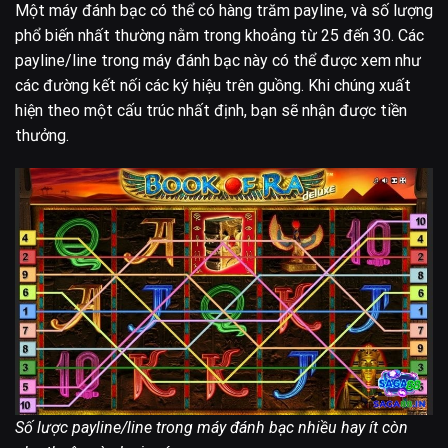
Một máy đánh bạc có thể có hàng trăm payline, và số lượng
phổ biến nhất thường nằm trong khoảng từ 25 đến 30. Các
payline/line trong máy đánh bạc này có thể được xem như
các đường kết nối các ký hiệu trên guồng. Khi chúng xuất
hiện theo một cấu trúc nhất định, bạn sẽ nhận được tiền
thưởng.
Số lược payline/line trong máy đánh bạc nhiều hay ít còn