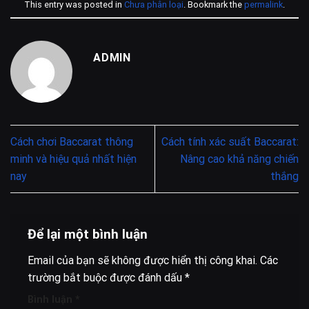
This entry was posted in
Chưa phân loại
. Bookmark the
permalink
.
ADMIN
Cách chơi Baccarat thông
Cách tính xác suất Baccarat:
minh và hiệu quả nhất hiện
Nâng cao khả năng chiến
nay
thắng
Để lại một bình luận
Email của bạn sẽ không được hiển thị công khai.
Các
trường bắt buộc được đánh dấu
*
Bình luận
*