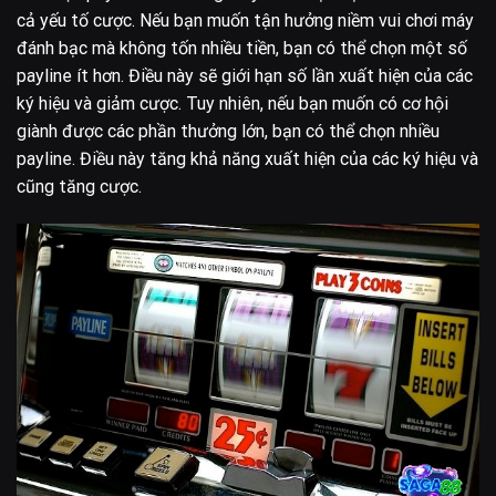
cả yếu tố cược. Nếu bạn muốn tận hưởng niềm vui chơi máy
đánh bạc mà không tốn nhiều tiền, bạn có thể chọn một số
payline ít hơn. Điều này sẽ giới hạn số lần xuất hiện của các
ký hiệu và giảm cược. Tuy nhiên, nếu bạn muốn có cơ hội
giành được các phần thưởng lớn, bạn có thể chọn nhiều
payline. Điều này tăng khả năng xuất hiện của các ký hiệu và
cũng tăng cược.