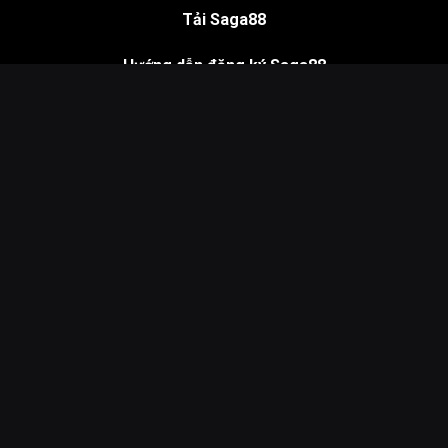
Tải Saga88
Hướng dẫn đăng ký Saga88
Hướng dẫn nạp, rút Saga88
Sitemap
Chính sách pháp lý – Điều khoản & Điều kiện – Quy