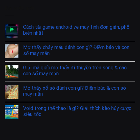
Bài viết mới
Cách tải game android ve may tinh đơn giản, phổ
biến nhất
Mơ thấy chảy máu đánh con gì? Điềm báo và con
số may mắn
Giải mã giấc mơ thấy đi thuyền trên sông & các
con số may mắn
Mơ thấy xổ số đánh con gì? Điềm báo & con số
may mắn
Void trong thể thao là gì? Giải thích kèo hủy cược
siêu tốc