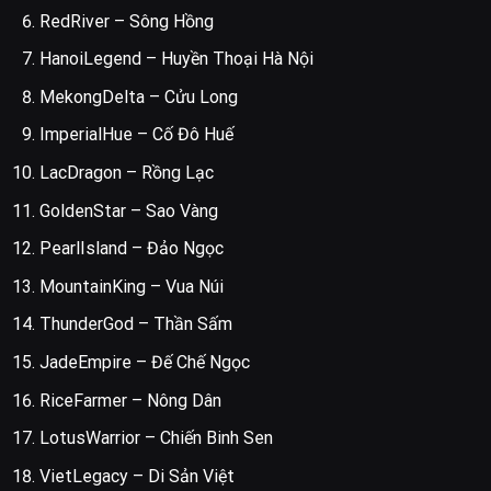
RedRiver – Sông Hồng
HanoiLegend – Huyền Thoại Hà Nội
MekongDelta – Cửu Long
ImperialHue – Cố Đô Huế
LacDragon – Rồng Lạc
GoldenStar – Sao Vàng
PearlIsland – Đảo Ngọc
MountainKing – Vua Núi
ThunderGod – Thần Sấm
JadeEmpire – Đế Chế Ngọc
RiceFarmer – Nông Dân
LotusWarrior – Chiến Binh Sen
VietLegacy – Di Sản Việt