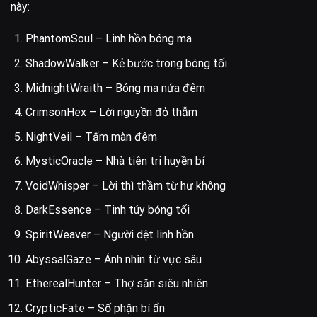
này:
PhantomSoul – Linh hồn bóng ma
ShadowWalker – Kẻ bước trong bóng tối
MidnightWraith – Bóng ma nửa đêm
CrimsonHex – Lời nguyền đỏ thẫm
NightVeil – Tấm màn đêm
MysticOracle – Nhà tiên tri huyền bí
VoidWhisper – Lời thì thầm từ hư không
DarkEssence – Tinh túy bóng tối
SpiritWeaver – Người dệt linh hồn
AbyssalGaze – Ánh nhìn từ vực sâu
EtherealHunter – Thợ săn siêu nhiên
CrypticFate – Số phận bí ẩn