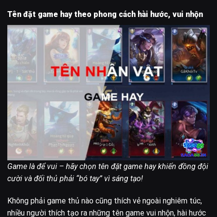
Tên đặt game hay theo phong cách hài hước, vui nhộn
Game là để vui – hãy chọn tên đặt game hay khiến đồng đội
cười và đối thủ phải “bó tay” vì sáng tạo!
Không phải game thủ nào cũng thích vẻ ngoài nghiêm túc,
nhiều người thích tạo ra những tên game vui nhộn, hài hước