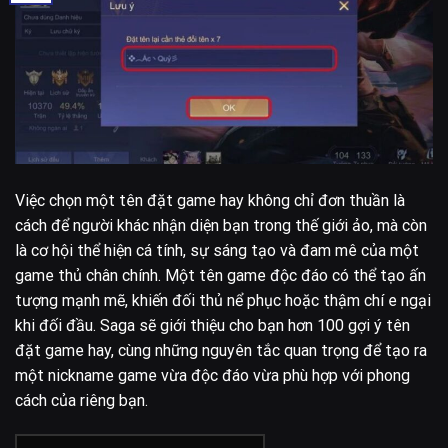
Việc chọn một tên đặt game hay không chỉ đơn thuần là
cách để người khác nhận diện bạn trong thế giới ảo, mà còn
là cơ hội thể hiện cá tính, sự sáng tạo và đam mê của một
game thủ chân chính. Một tên game độc đáo có thể tạo ấn
tượng mạnh mẽ, khiến đối thủ nể phục hoặc thậm chí e ngại
khi đối đầu. Saga sẽ giới thiệu cho bạn hơn 100 gợi ý tên
đặt game hay, cùng những nguyên tắc quan trọng để tạo ra
một nickname game vừa độc đáo vừa phù hợp với phong
cách của riêng bạn.