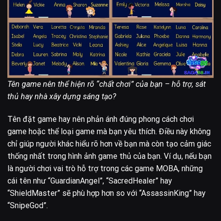
Tên game nên thể hiện rõ “chất chơi” của bạn – hỗ trợ, sát
thủ hay nhà xây dựng sáng tạo?
Tên đặt game hay nên phản ánh đúng phong cách chơi
game hoặc thể loại game mà bạn yêu thích. Điều này không
chỉ giúp người khác hiểu rõ hơn về bạn mà còn tạo cảm giác
thống nhất trong hình ảnh game thủ của bạn. Ví dụ, nếu bạn
là người chơi vai trò hỗ trợ trong các game MOBA, những
cái tên như “GuardianAngel”, “SacredHealer” hay
“ShieldMaster” sẽ phù hợp hơn so với “AssassinKing” hay
“SnipeGod”.