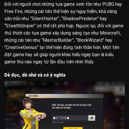
Đối với người chơi những tựa game sinh tồn như PUBG hay
Free Fire, những cái tên thể hiện sự nguy hiểm, khả năng
săn mồi như “SilentHunter”, “ShadowPredator” hay
“StealthSniper” có thể rất phù hợp. Ngược lại, đối với game
thủ thích các tựa game xây dựng sáng tạo như Minecraft,
những cái tên như “MasterBuilder”, “BlockWizard” hay
“CreativeGenius” lại thể hiện đúng tinh thần hơn. Một tên
đặt game hay sẽ giúp người khác hiểu ngay bạn là kiểu
game thủ nào ngay từ lần đầu tiên nhìn thấy.
Dễ đọc, dễ nhớ và có ý nghĩa