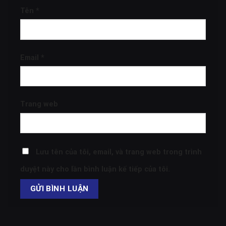
Tên
*
Email
*
Trang web
Lưu tên của tôi, email, và trang web trong trình
duyệt này cho lần bình luận kế tiếp của tôi.