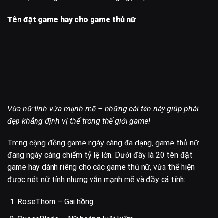
Tên đặt game hay cho game thủ nữ
Vừa nữ tính vừa mạnh mẽ – những cái tên này giúp phái
đẹp khẳng định vị thế trong thế giới game!
Trong cộng đồng game ngày càng đa dạng, game thủ nữ
đang ngày càng chiếm tỷ lệ lớn. Dưới đây là 20 tên đặt
game hay dành riêng cho các game thủ nữ, vừa thể hiện
được nét nữ tính nhưng vẫn mạnh mẽ và đầy cá tính:
RoseThorn – Gai hồng