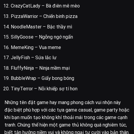
CrazyCatLady – Bà điên mê mèo
PizzaWarrior – Chiến binh pizza
NoodleMaster – Bậc thầy mì
SillyGoose – Ngỗng ngớ ngẩn
MemeKing – Vua meme
JellyFish – Sứa lắc lư
FluffyNinja – Ninja mềm mại
BubbleWrap – Giấy bong bóng
TinyTerror – Nỗi khiếp sợ tí hon
Những tên đặt game hay mang phong cách vui nhộn này
đặc biệt phù hợp với các tựa game casual, game party hoặc
khi bạn muốn tạo không khí thoải mái trong các game cạnh
tranh. Chúng thể hiện một game thủ không quá nghiêm túc,
biết tận hưởng niềm vui và không ngại tự cười vào bản thân.