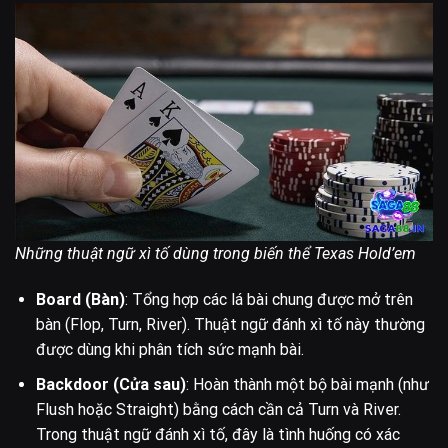
Những thuật ngữ xì tố dùng trong biến thể Texas Hold’em
Board (Bàn)
: Tổng hợp các lá bài chung được mở trên
bàn (Flop, Turn, River). Thuật ngữ đánh xì tố này thường
được dùng khi phân tích sức mạnh bài.
Backdoor (Cửa sau)
: Hoàn thành một bộ bài mạnh (như
Flush hoặc Straight) bằng cách cần cả Turn và River.
Trong thuật ngữ đánh xì tố, đây là tình huống có xác