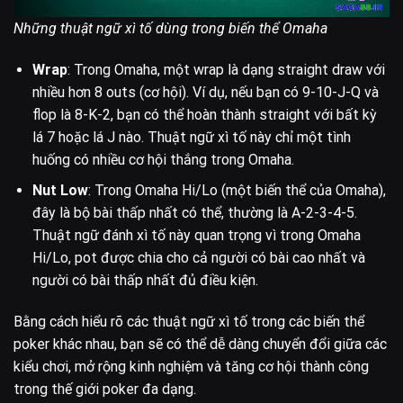
Những thuật ngữ xì tố dùng trong biến thể Omaha
Wrap
: Trong Omaha, một wrap là dạng straight draw với
nhiều hơn 8 outs (cơ hội). Ví dụ, nếu bạn có 9-10-J-Q và
flop là 8-K-2, bạn có thể hoàn thành straight với bất kỳ
lá 7 hoặc lá J nào. Thuật ngữ xì tố này chỉ một tình
huống có nhiều cơ hội thắng trong Omaha.
Nut Low
: Trong Omaha Hi/Lo (một biến thể của Omaha),
đây là bộ bài thấp nhất có thể, thường là A-2-3-4-5.
Thuật ngữ đánh xì tố này quan trọng vì trong Omaha
Hi/Lo, pot được chia cho cả người có bài cao nhất và
người có bài thấp nhất đủ điều kiện.
Bằng cách hiểu rõ các thuật ngữ xì tố trong các biến thể
poker khác nhau, bạn sẽ có thể dễ dàng chuyển đổi giữa các
kiểu chơi, mở rộng kinh nghiệm và tăng cơ hội thành công
trong thế giới poker đa dạng.