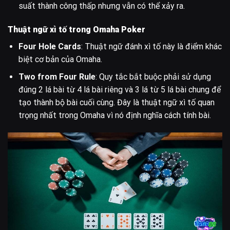
suất thành công thấp nhưng vẫn có thể xảy ra.
Thuật ngữ xì tố trong Omaha Poker
Four Hole Cards
: Thuật ngữ đánh xì tố này là điểm khác
biệt cơ bản của Omaha.
Two from Four Rule
: Quy tắc bắt buộc phải sử dụng
đúng 2 lá bài từ 4 lá bài riêng và 3 lá từ 5 lá bài chung để
tạo thành bộ bài cuối cùng. Đây là thuật ngữ xì tố quan
trọng nhất trong Omaha vì nó định nghĩa cách tính bài.