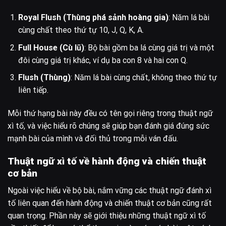
Royal Flush (Thùng phá sảnh hoàng gia)
: Năm lá bài
cùng chất theo thứ tự 10, J, Q, K, A.
Full House (Cù lũ)
: Bộ bài gồm ba lá cùng giá trị và một
đôi cùng giá trị khác, ví dụ ba con 8 và hai con Q.
Flush (Thùng)
: Năm lá bài cùng chất, không theo thứ tự
liên tiếp.
Mỗi thứ hạng bài này đều có tên gọi riêng trong thuật ngữ
xì tố, và việc hiểu rõ chúng sẽ giúp bạn đánh giá đúng sức
mạnh bài của mình và đối thủ trong mỗi ván đấu.
Thuật ngữ xì tố về hành động và chiến thuật
cơ bản
Ngoài việc hiểu về bộ bài, nắm vững các thuật ngữ đánh xì
tố liên quan đến hành động và chiến thuật cơ bản cũng rất
quan trọng. Phần này sẽ giới thiệu những thuật ngữ xì tố