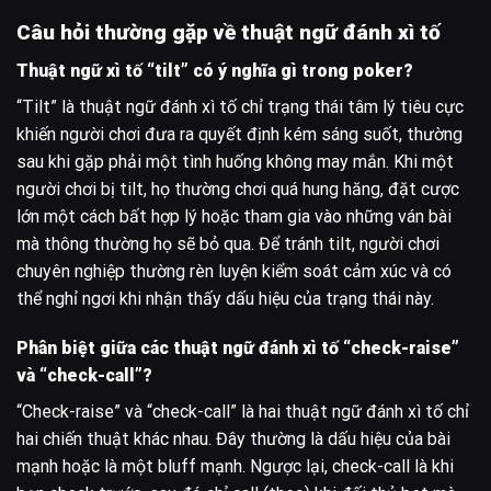
Câu hỏi thường gặp về thuật ngữ đánh xì tố
Thuật ngữ xì tố “tilt” có ý nghĩa gì trong poker?
“Tilt” là thuật ngữ đánh xì tố chỉ trạng thái tâm lý tiêu cực
khiến người chơi đưa ra quyết định kém sáng suốt, thường
sau khi gặp phải một tình huống không may mắn. Khi một
người chơi bị tilt, họ thường chơi quá hung hăng, đặt cược
lớn một cách bất hợp lý hoặc tham gia vào những ván bài
mà thông thường họ sẽ bỏ qua. Để tránh tilt, người chơi
chuyên nghiệp thường rèn luyện kiểm soát cảm xúc và có
thể nghỉ ngơi khi nhận thấy dấu hiệu của trạng thái này.
Phân biệt giữa các thuật ngữ đánh xì tố “check-raise”
và “check-call”?
“Check-raise” và “check-call” là hai thuật ngữ đánh xì tố chỉ
hai chiến thuật khác nhau. Đây thường là dấu hiệu của bài
mạnh hoặc là một bluff mạnh. Ngược lại, check-call là khi