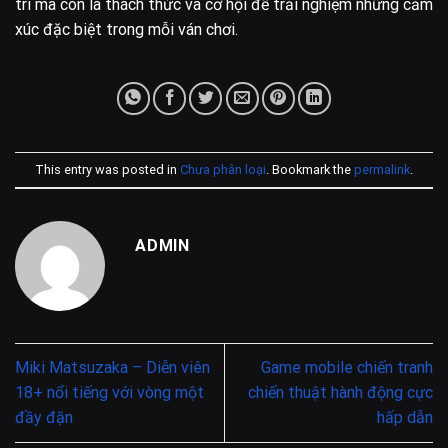
trí mà còn là thách thức và cơ hội để trải nghiệm những cảm
xúc đặc biệt trong mỗi ván chơi.
This entry was posted in
Chưa phân loại
. Bookmark the
permalink
.
ADMIN
Miki Matsuzaka – Diễn viên
Game mobile chiến tranh
18+ nổi tiếng với vòng một
chiến thuật hành động cực
đầy đặn
hấp dẫn