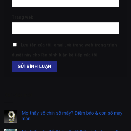
Trang web
Lưu tên của tôi, email, và trang web trong trình
duyệt này cho lần bình luận kế tiếp của tôi.
Bài viết mới
Mơ thấy số chín số mấy? Điềm báo & con số may
mắn