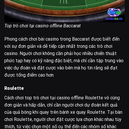
Top trò chơi tại casino offline Baccarat
Phong cách chơi bài casino trong Baccarat được biết đến
với sự đơn giản và dễ tiếp cận nhất trong các trò chơi
casino. Người chơi không cần phải học nhiều chiến thuật
phức tạp hay có kỹ năng đặc biệt, mà chỉ cần tập trung vào
việc dự đoán và đặt cược vào bên mà họ tin rằng sẽ đạt
được tổng điểm cao hơn.
Roulette
Cách chơi top trò chơi tại casino offline Roulette vô cùng
đơn giản và hấp dẫn, chỉ cần người chơi dự đoán kết quả
của quả bóng khi quay trên bánh xe quay Roulette. Tại bàn
chơi Roulette, người chơi đặt cược lựa chọn khác nhau tùy
thích, từ việc chọn một số cụ thể đến các nhóm số khác