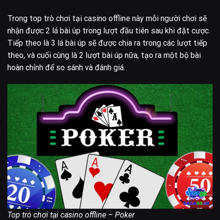
Trong top trò chơi tại casino offline này mỗi người chơi sẽ
nhận được 2 lá bài úp trong lượt đầu tiên sau khi đặt cược.
Tiếp theo là 3 lá bài úp sẽ được chia ra trong các lượt tiếp
theo, và cuối cùng là 2 lượt bài úp nữa, tạo ra một bộ bài
hoàn chỉnh để so sánh và đánh giá.
Top trò chơi tại casino offline – Poker