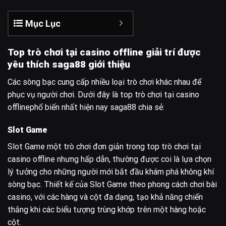
Mục Lục
Top trò chơi tại casino offline giải trí được
yêu thích saga88 giới thiệu
Các sòng bạc cung cấp nhiều loại trò chơi khác nhau để
phục vụ người chơi. Dưới đây là top trò chơi tại casino
offlinephổ biến nhất hiện nay saga88 chia sẻ:
Slot Game
Slot Game một trò chơi đơn giản trong top trò chơi tại
casino offline nhưng hấp dẫn, thường được coi là lựa chọn
lý tưởng cho những người mới bắt đầu khám phá không khí
sòng bạc. Thiết kế của Slot Game theo phong cách chơi bài
casino, với các hàng và cột đa dạng, tạo khả năng chiến
thắng khi các biểu tượng trùng khớp trên một hàng hoặc
cột.