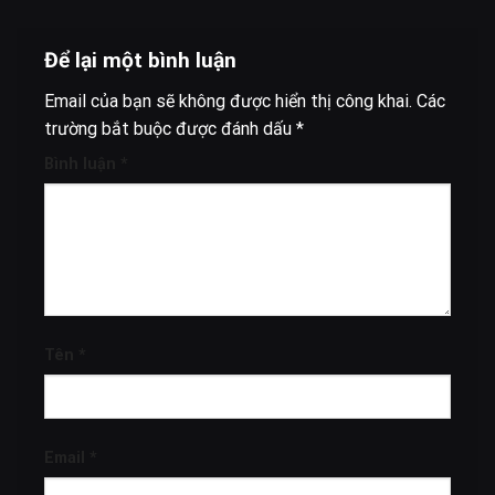
Để lại một bình luận
Email của bạn sẽ không được hiển thị công khai.
Các
trường bắt buộc được đánh dấu
*
Bình luận
*
Tên
*
Email
*