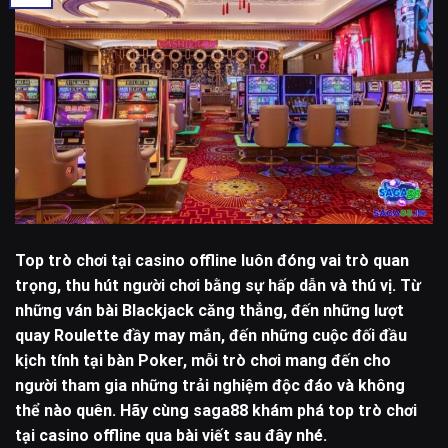
Top trò chơi tại casino offline luôn đóng vai trò quan
trọng, thu hút người chơi bằng sự hấp dẫn và thú vị. Từ
những ván bài Blackjack căng thẳng, đến những lượt
quay Roulette đầy may mắn, đến những cuộc đối đầu
kịch tính tại bàn Poker, mỗi trò chơi mang đến cho
người tham gia những trải nghiệm độc đáo và không
thể nào quên. Hãy cùng saga88 khám phá top trò chơi
tại casino offline qua bài viết sau đây nhé.