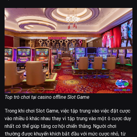
Top trò chơi tại casino offline Slot Game
Trong khi chơi Slot Game, việc tập trung vào việc đặt cược
vào nhiều ô khác nhau thay vì tập trung vào một ô cược duy
nhất có thể giúp tăng cơ hội chiến thắng. Người chơi
thường được khuyến khích bắt đầu với mức cược nhỏ, từ