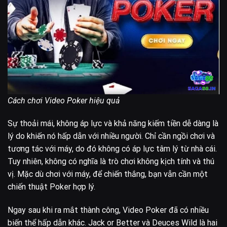
Cách chơi Video Poker hiệu quả
Sự thoải mái, không áp lực và khả năng kiếm tiền dễ dàng là
lý do khiến nó hấp dẫn với nhiều người. Chỉ cần ngồi chơi và
tương tác với máy, do đó không có áp lực tâm lý từ nhà cái.
Tuy nhiên, không có nghĩa là trò chơi không kịch tính và thú
vị. Mặc dù chơi với máy, để chiến thắng, bạn vẫn cần một
chiến thuật Poker hợp lý.
Ngay sau khi ra mắt thành công, Video Poker đã có nhiều
biến thể hấp dẫn khác. Jack or Better và Deuces Wild là hai