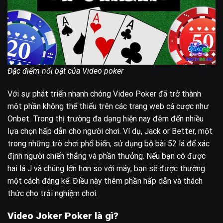
Đặc điểm nổi bật của Video poker
Với sự phát triển nhanh chóng Video Poker đã trở thành
một phần không thể thiếu trên các trang web cá cược như
Onbet. Trong thị trường đa dạng hiện nay đêm đến nhiều
lựa chọn hấp dẫn cho người chơi. Ví dụ, Jack or Better, một
trong những trò chơi phổ biến, sử dụng bộ bài 52 lá để xác
định người chiến thắng và phần thưởng. Nếu bạn có được
hai lá J và chúng lớn hơn so với máy, bạn sẽ được thưởng
một cách đáng kể. Điều này thêm phần hấp dẫn và thách
thức cho trải nghiệm chơi.
Video Joker Poker là gì?