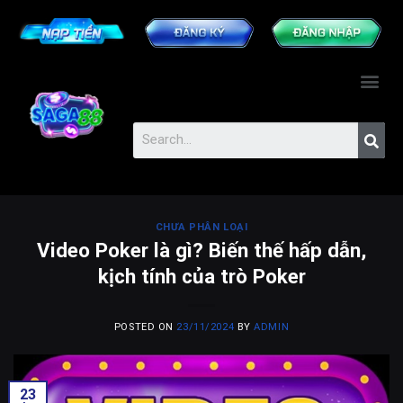
CHƯA PHÂN LOẠI
Video Poker là gì? Biến thế hấp dẫn,
kịch tính của trò Poker
POSTED ON
23/11/2024
BY
ADMIN
23