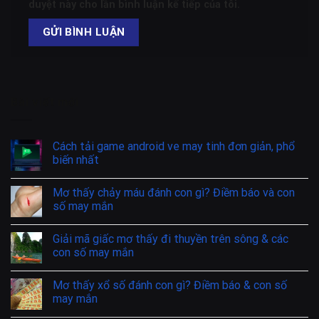
duyệt này cho lần bình luận kế tiếp của tôi.
Bài viết mới
Cách tải game android ve may tinh đơn giản, phổ
biến nhất
Mơ thấy chảy máu đánh con gì? Điềm báo và con
số may mắn
Giải mã giấc mơ thấy đi thuyền trên sông & các
con số may mắn
Mơ thấy xổ số đánh con gì? Điềm báo & con số
may mắn