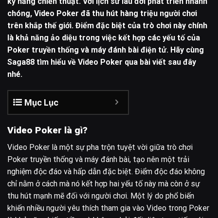
kỹ năng chiến thuật. Với lịch sử lâu đời phát triển nhanh
chóng, Video Poker đã thu hút hàng triệu người chơi
trên khắp thế giới. Điểm đặc biệt của trò chơi này chính
là khả năng ảo diệu trong việc kết hợp các yếu tố của
Poker truyền thống và máy đánh bài điện tử. Hãy cùng
Saga88 tìm hiểu về Video Poker qua bài viết sau đây
nhé.
Mục Lục
Video Poker là gì?
Video Poker là một sự pha trộn tuyệt vời giữa trò chơi
Poker truyền thống và máy đánh bài, tạo nên một trải
nghiệm độc đáo và hấp dẫn đặc biệt. Điểm độc đáo không
chỉ nằm ở cách mà nó kết hợp hai yếu tố này mà còn ở sự
thu hút mạnh mẽ đối với người chơi. Một lý do phổ biến
khiến nhiều người yêu thích tham gia vào Video trong Poker