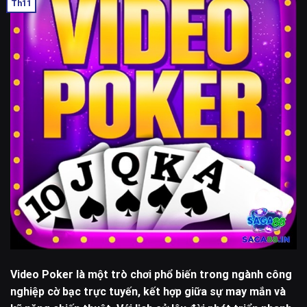
Th11
Video Poker là một trò chơi phổ biến trong ngành công
nghiệp cờ bạc trực tuyến, kết hợp giữa sự may mắn và