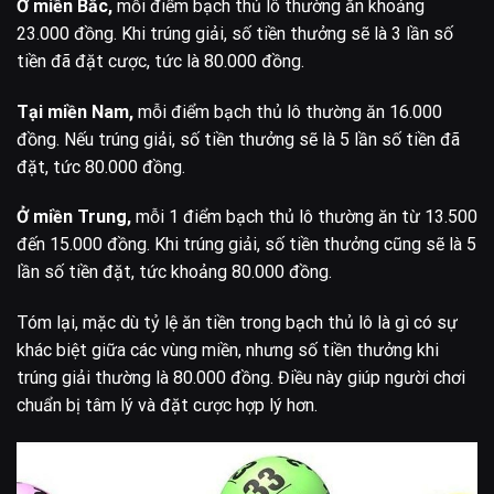
Ở miền Bắc,
mỗi điểm bạch thủ lô thường ăn khoảng
23.000 đồng. Khi trúng giải, số tiền thưởng sẽ là 3 lần số
tiền đã đặt cược, tức là 80.000 đồng.
Tại miền Nam,
mỗi điểm bạch thủ lô thường ăn 16.000
đồng. Nếu trúng giải, số tiền thưởng sẽ là 5 lần số tiền đã
đặt, tức 80.000 đồng.
Ở miền Trung,
mỗi 1 điểm bạch thủ lô thường ăn từ 13.500
đến 15.000 đồng. Khi trúng giải, số tiền thưởng cũng sẽ là 5
lần số tiền đặt, tức khoảng 80.000 đồng.
Tóm lại, mặc dù tỷ lệ ăn tiền trong bạch thủ lô là gì có sự
khác biệt giữa các vùng miền, nhưng số tiền thưởng khi
trúng giải thường là 80.000 đồng. Điều này giúp người chơi
chuẩn bị tâm lý và đặt cược hợp lý hơn.