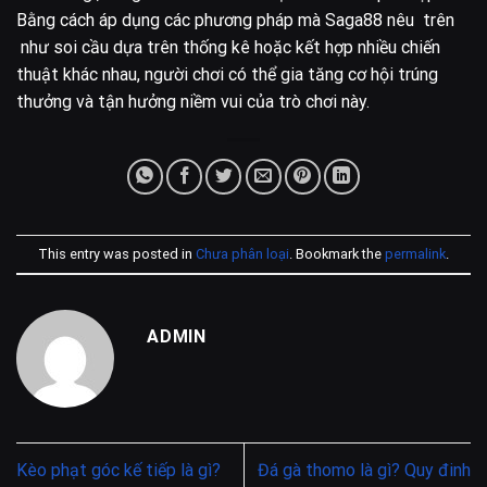
Bằng cách áp dụng các phương pháp mà Saga88 nêu trên
như soi cầu dựa trên thống kê hoặc kết hợp nhiều chiến
thuật khác nhau, người chơi có thể gia tăng cơ hội trúng
thưởng và tận hưởng niềm vui của trò chơi này.
This entry was posted in
Chưa phân loại
. Bookmark the
permalink
.
ADMIN
Kèo phạt góc kế tiếp là gì?
Đá gà thomo là gì? Quy đinh