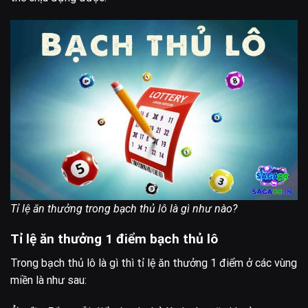
Tỉ lệ ăn thưởng trong bạch thủ lô là gì như nào?
Tỉ lệ ăn thưởng 1 điểm bạch thủ lô
Trong bạch thủ lô là gì thì tỉ lệ ăn thưởng 1 điểm ở các vùng
miền là như sau: