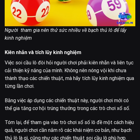
Người tham gia nên thử sức nhiều về bạch thủ lô để lấy
kinh nghiệm
Kiên nhẫn và tích lũy kinh nghiệm
Việc soi cầu lô đòi hỏi người chơi phải kiên nhẫn và liên tục
cải thiện kỹ năng của mình. Không nên nóng vội khi chưa
thành thạo các chiến thuật, mà hãy tích lũy kinh nghiệm qua
từng lần chơi.
Bằng việc áp dụng các chiến thuật này, người chơi mới có
thể gia tăng cơ hội trúng thưởng trong các trò chơi xổ số.
Tóm lại, để tham gia vào trò chơi xổ số lô đề một cách hiệu
quả, người chơi cần nắm rõ các khái niệm cơ bản, như bạch
thủ lô là gì, cũng như các chiến thuật soi cầu lô phù hợp.