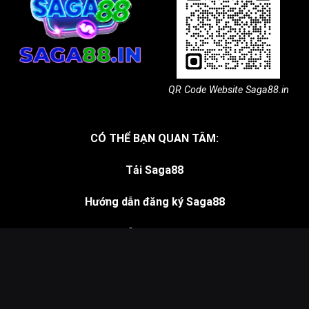
QR Code Website Saga88.in
CÓ THỂ BẠN QUAN TÂM:
Tải Saga88
Hướng dẫn đăng ký Saga88
Hướng dẫn nạp, rút Saga88
Sitemap