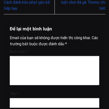
Cách đánh kèo phạt góc kế
luật chơi đá gà Thomo chi
tiếp hay
tiết
Để lại một bình luận
Email của bạn sẽ không được hiển thị công khai.
Các
trường bắt buộc được đánh dấu
*
Bình luận
*
Tên
*