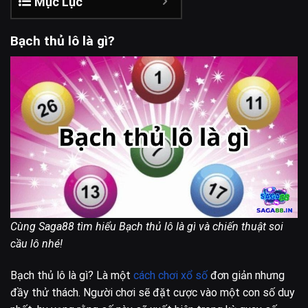
Mục Lục
Bạch thủ lô là gì?
Cùng Saga88 tìm hiểu Bạch thủ lô là gì và chiến thuật soi
cầu lô nhé!
Bạch thủ lô là gì? Là một
cách chơi xổ số
đơn giản nhưng
đầy thử thách. Người chơi sẽ đặt cược vào một con số duy