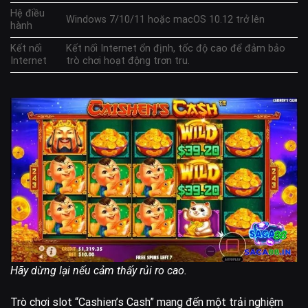
Hệ điều
Windows 7/10/11 hoặc macOS 10.12 trở lên
hành
Kết nối
Kết nối Internet ổn định, tốc độ cao để đảm bảo
Internet
trò chơi hoạt động trơn tru.
Hãy dừng lại nếu cảm thấy rủi ro cao.
Trò chơi slot “Cashien’s Cash” mang đến một trải nghiệm