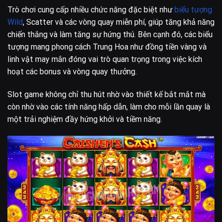
Trò chơi cung cấp nhiều chức năng đặc biệt như
biểu tượng
Wild
, Scatter và các vòng quay miễn phí, giúp tăng khả năng
chiến thắng và làm tăng sự hứng thú. Bên cạnh đó, các biểu
tượng mang phong cách Trung Hoa như đồng tiền vàng và
linh vật may mắn đóng vai trò quan trọng trong việc kích
hoạt các bonus và vòng quay thưởng.
Slot game không chỉ thu hút nhờ vào thiết kế bắt mắt mà
còn nhờ vào các tính năng hấp dẫn, làm cho mỗi lần quay là
một trải nghiệm đầy hứng khởi và tiềm năng.