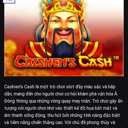
Cashien’s Cash là một trò chơi slot đầy màu sắc và hấp
dẫn, mang đến cho người chơi cơ hội khám phá văn hóa Á
Đông thông qua những vòng quay may mắn. Trò chơi gây ấn
tượng với người chơi nhờ vào thiết kế đồ họa bắt mắt và
âm thanh sống động, thu hút bởi những tính năng đặc biệt
và tiềm năng chiến thắng cao. Với chủ đề phong thủy và