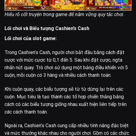
Hiểu rõ cốt truyện trong game để nắm vững quy tắc chơi.
Lối chơi và Biểu tượng Cashien’s Cash
Lối chơi của slot game:
Trong Cashien’s Cash, người chơi bắt đầu bằng cách đặt
cược với mức cược từ 0,1 đến 5. Sau khi đặt cược, ngta
nhấn nút quay. Trò chơi sử dụng một bảng điều khiển với 5
cuộn, mỗi cuộn có 3 hàng và nhiều cách thanh toán.
Khi cuộn quay, các biểu tượng sẽ từ từ dừng lại trên các
cuộn. Mục tiêu là tạo thành các tổ hợp chiến thắng bằng
cách có các biểu tượng giống nhau xuất hiện liên tiếp trên
các cách thanh toán.
Ngoài ra, Cashien’s Cash cung cấp nhiều tính năng đặc biệt
và mức thưởng khác nhau cho người chơi. Gồm có các chức