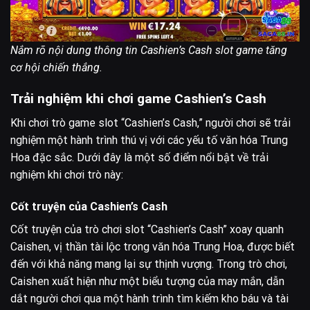
Nắm rõ nội dung thông tin Cashien’s Cash slot game tăng
cơ hội chiến thắng.
Trải nghiệm khi chơi game Cashien’s Cash
Khi chơi trò game slot “Cashien’s Cash,” người chơi sẽ trải
nghiệm một hành trình thú vị với các yếu tố văn hóa Trung
Hoa đặc sắc. Dưới đây là một số điểm nổi bật về trải
nghiệm khi chơi trò này:
Cốt truyện của Cashien’s Cash
Cốt truyện của trò chơi slot “Cashien’s Cash” xoay quanh
Caishen, vị thần tài lộc trong văn hóa Trung Hoa, được biết
đến với khả năng mang lại sự thịnh vượng. Trong trò chơi,
Caishen xuất hiện như một biểu tượng của may mắn, dẫn
dắt người chơi qua một hành trình tìm kiếm kho báu và tài