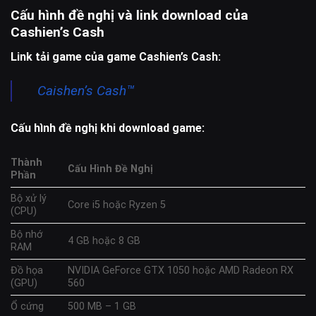
Cấu hình đề nghị và link download của
Cashien’s Cash
Link tải game của game Cashien’s Cash:
Caishen’s Cash™
Cấu hình đề nghị khi download game:
Thành
Cấu Hình Đề Nghị
Phần
Bộ xử lý
Core i5 hoặc Ryzen 5
(CPU)
Bộ nhớ
4 GB hoặc 8 GB
RAM
Đồ họa
NVIDIA GeForce GTX 1050 hoặc AMD Radeon RX
(GPU)
560
Ổ cứng
500 MB – 1 GB