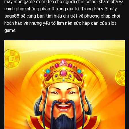
may mắn game đem đến cho người chơi cơ hội khám phá và
chinh phục những phần thưởng giá trị. Trong bài viết này,
saga88 sẽ cùng bạn tìm hiểu chi tiết về phương pháp chơi
hoàn hảo và những yếu tố làm nên sức hấp dẫn của slot
game.