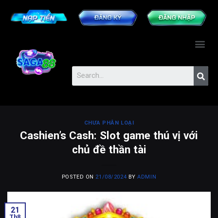
CHƯA PHÂN LOẠI
Cashien’s Cash: Slot game thú vị với
chủ đề thần tài
POSTED ON
21/08/2024
BY
ADMIN
21
Th8