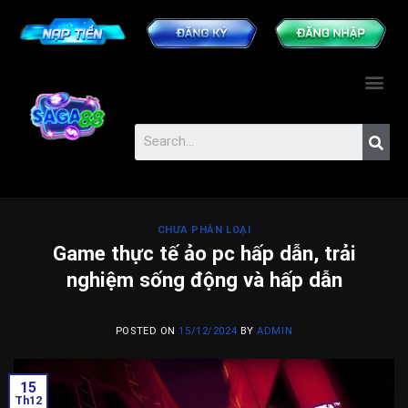
CHƯA PHÂN LOẠI
Game thực tế ảo pc hấp dẫn, trải
nghiệm sống động và hấp dẫn
POSTED ON
15/12/2024
BY
ADMIN
15
Th12