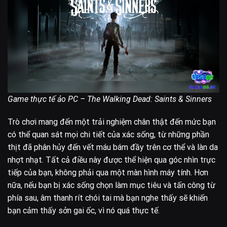
Game thực tế ảo PC – The Walking Dead: Saints & Sinners
Trò chơi mang đến một trải nghiệm chân thật đến mức bạn
có thể quan sát mọi chi tiết của xác sống, từ những phần
thịt đã phân hủy đến vết máu bám đầy trên cơ thể và làn da
nhợt nhạt. Tất cả điều này được thể hiện qua góc nhìn trực
tiếp của bạn, không phải qua một màn hình máy tính. Hơn
nữa, nếu bạn bị xác sống chọn làm mục tiêu và tấn công từ
phía sau, âm thanh rít chói tai mà bạn nghe thấy sẽ khiến
bạn cảm thấy sởn gai ốc, vì nó quá thực tế.