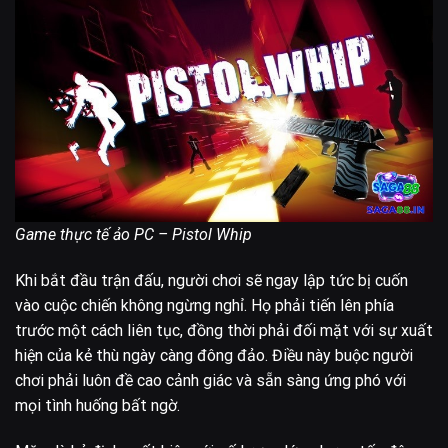
Game thực tế ảo PC – Pistol Whip
Khi bắt đầu trận đấu, người chơi sẽ ngay lập tức bị cuốn
vào cuộc chiến không ngừng nghỉ. Họ phải tiến lên phía
trước một cách liên tục, đồng thời phải đối mặt với sự xuất
hiện của kẻ thù ngày càng đông đảo. Điều này buộc người
chơi phải luôn đề cao cảnh giác và sẵn sàng ứng phó với
mọi tình huống bất ngờ.