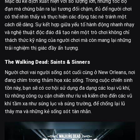
Mặc dù kẻ địch xuất hiện với số lượng lớn, nhưng tốc độ
đạn mà chúng bắn ra lại tương đối chậm, đủ để người chơi
có thể nhìn thấy và thực hiện các động tác né tránh một
cách dễ dàng. Sự kết hợp giữa yếu tố hành động nhanh nhạy
và nghệ thuật độc đáo đã tạo nên một trò chơi không chỉ
thách thức kỹ năng của người chơi mà còn mang lại những
trải nghiệm thị giác đầy ấn tượng.
The Walking Dead: Saints & Sinners
Người chơi vai người sống sót cuối cùng ở New Orleans, nơi
đang chìm trong thảm họa xác sống. Trong cuộc chiến sinh
tồn này, bạn sẽ có cơ hội sử dụng đa dạng các loại vũ khí,
từ những công cụ cận chiến như rìu và kiếm cho đến các vũ
khí tầm xa như súng lục và súng trường, để chống lại lũ
thây ma và những kẻ sống sót tàn nhẫn.