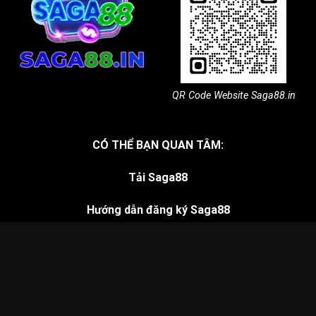
QR Code Website Saga88.in
CÓ THỂ BẠN QUAN TÂM:
Tải Saga88
Hướng dẫn đăng ký Saga88
Hướng dẫn nạp, rút Saga88
Sitemap