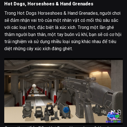
Hot Dogs, Horseshoes & Hand Grenades
Trong Hot Dogs Horseshoes & Hand Grenades, người chơi
sẽ đảm nhận vai trò của một nhân vật có mối thù sâu sắc
với các loại thịt, đặc biệt là xúc xích. Trong một lần ghé
thăm người bạn thân, một tay buôn vũ khí, bạn sẽ có cơ hội
trải nghiệm và sử dụng nhiều loại súng khác nhau để tiêu
diệt những cây xúc xích đáng ghét.