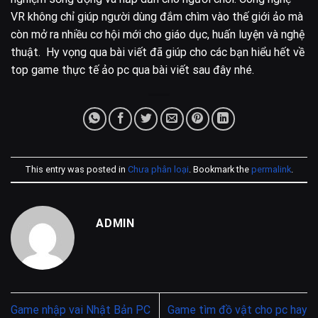
VR không chỉ giúp người dùng đắm chìm vào thế giới ảo mà
còn mở ra nhiều cơ hội mới cho giáo dục, huấn luyện và nghệ
thuật. Hy vọng qua bài viết đã giúp cho các bạn hiểu hết về
top game thực tế ảo pc qua bài viết sau đây nhé.
This entry was posted in
Chưa phân loại
. Bookmark the
permalink
.
ADMIN
Game nhập vai Nhật Bản PC
Game tìm đồ vật cho pc hay