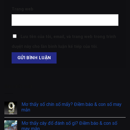
Trang web
Lưu tên của tôi, email, và trang web trong trình
duyệt này cho lần bình luận kế tiếp của tôi.
Bài viết mới
Mơ thấy số chín số mấy? Điềm báo & con số may
mắn
Mơ thấy cây đổ đánh số gì? Điềm báo & con số
may mắn