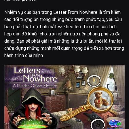
Nhiệm vụ của bạn trong Letter From Nowhere là tìm kiếm
các đối tượng ẩn trong những bức tranh phức tạp, yêu cầu
bạn phải thật sự tinh mắt và khéo léo. Trò chơi còn tích
hợp giải đố khiến cho trải nghiệm trở nên phong phú và đa
dạng. Bạn sẽ phải giải mã những lá thư bí ẩn, mỗi lá thư lại
chứa đựng những manh mối quan trọng để tiến xa hơn trong
hành trình của mình.