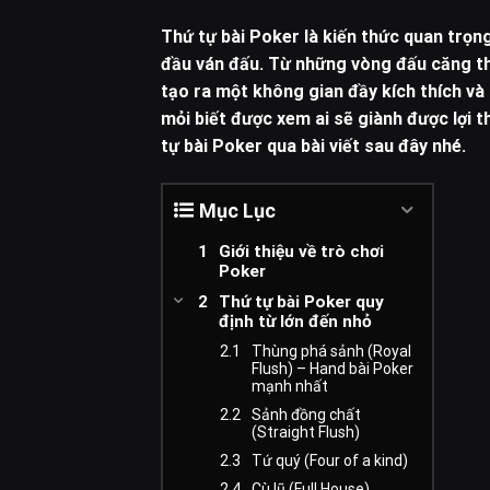
Thứ tự bài Poker là kiến thức quan trọn
đầu ván đấu. Từ những vòng đấu căng th
tạo ra một không gian đầy kích thích và 
mỏi biết được xem ai sẽ giành được lợi 
tự bài Poker qua bài viết sau đây nhé.
Mục Lục
Giới thiệu về trò chơi
Poker
Thứ tự bài Poker quy
định từ lớn đến nhỏ
Thùng phá sảnh (Royal
Flush) – Hand bài Poker
mạnh nhất
Sảnh đồng chất
(Straight Flush)
Tứ quý (Four of a kind)
Cù lũ (Full House)