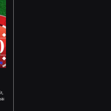
t,
bài