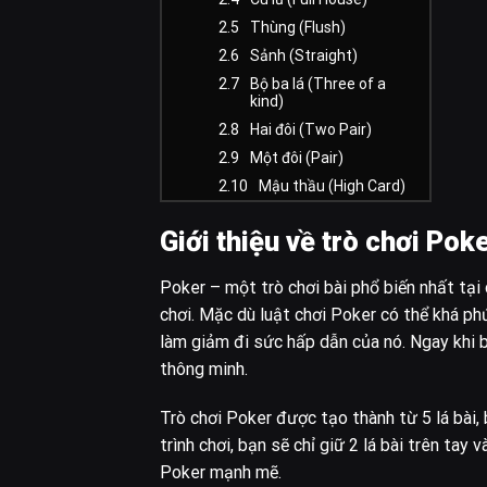
Thùng (Flush)
Sảnh (Straight)
Bộ ba lá (Three of a
kind)
Hai đôi (Two Pair)
Một đôi (Pair)
Mậu thầu (High Card)
Giới thiệu về trò chơi Pok
Poker – một trò chơi bài phổ biến nhất tạ
chơi. Mặc dù luật chơi Poker có thể khá p
làm giảm đi sức hấp dẫn của nó. Ngay khi b
thông minh.
Trò chơi Poker được tạo thành từ 5 lá bài
trình chơi, bạn sẽ chỉ giữ 2 lá bài trên tay
Poker mạnh mẽ.