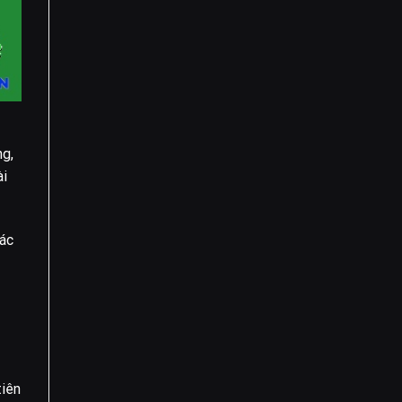
ng,
ài
các
tiên