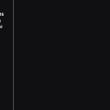
đã
g
hứ