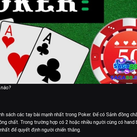
 nào?
nh sách các tay bài mạnh nhất trong Poker. Để có Sảnh đồng chấ
 đồng chất. Trong trường hợp có 2 hoặc nhiều người cùng có hand 
 nhất để quyết định người chiến thắng.