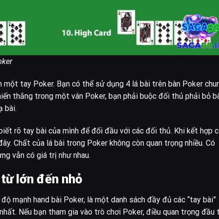
oker
nh một tay Poker. Bạn có thể sử dụng 4 lá bài trên bàn Poker chu
chiến thắng trong một ván Poker, bạn phải buộc đối thủ phải bỏ b
 bài.
iết rõ tay bài của mình để đối đầu với các đối thủ. Khi kết hợp 
đây. Chất của lá bài trong Poker không còn quan trọng nhiều. Có
ng vẫn có giá trị như nhau.
 từ lớn đến nhỏ
 độ mạnh hand bài Poker, là một danh sách đầy đủ các “tay bài”
hất. Nếu bạn tham gia vào trò chơi Poker, điều quan trọng đầu 