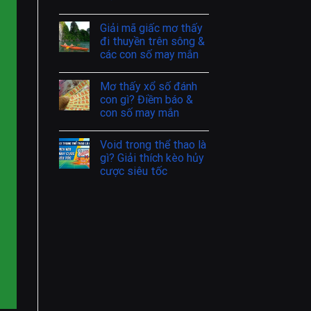
Giải mã giấc mơ thấy
đi thuyền trên sông &
các con số may mắn
Mơ thấy xổ số đánh
con gì? Điềm báo &
con số may mắn
Void trong thể thao là
gì? Giải thích kèo hủy
cược siêu tốc