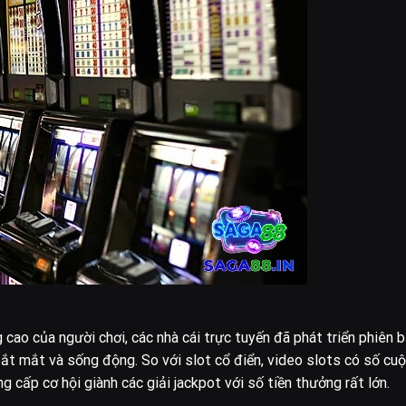
 cao của người chơi, các nhà cái trực tuyến đã phát triển phiên 
 bắt mắt và sống động. So với slot cổ điển, video slots có số cu
g cấp cơ hội giành các giải jackpot với số tiền thưởng rất lớn.