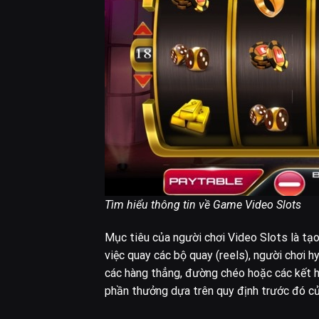
Tìm hiểu thông tin về Game Video Slots
Mục tiêu của người chơi Video Slots là tạo
việc quay các bộ quay (reels), người chơi 
các hàng thẳng, đường chéo hoặc các kết h
phần thưởng dựa trên quy định trước đó của