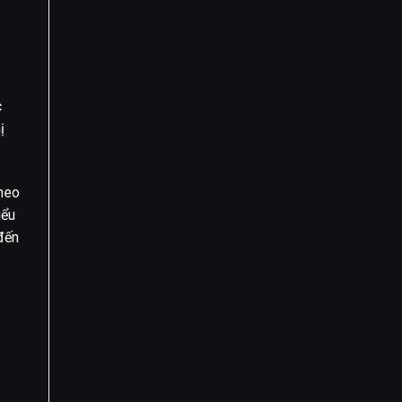
c
ị
theo
iểu
đến