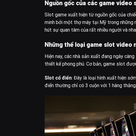
Nguồn gốc của các game video s
Slot game xuất hiện từ nguồn gốc của chiế
minh bởi một thợ máy tại Mỹ trong những n
hút sự quan tâm của rất nhiều người và nh
Những thể loại game slot video n
Hiện nay, các nhà sản xuất đang ngày càng 
thiết kế phong phú. Cơ bản, game slot được 
Slot cổ điển
: Đây là loại hình xuất hiện sớ
điển thường chỉ có 3 cuộn với 1 hàng thắng