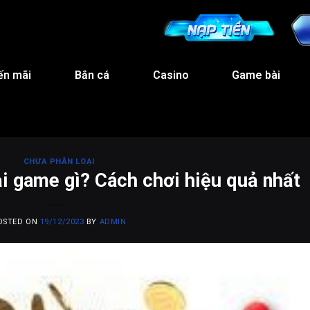
ến mãi
Bắn cá
Casino
Game bài
CHƯA PHÂN LOẠI
ại game gì? Cách chơi hiệu quả nhất
OSTED ON
19/12/2023
BY
ADMIN