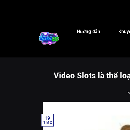
Hướng dẫn
Khuy
Video Slots là thể lo
P
19
Th12