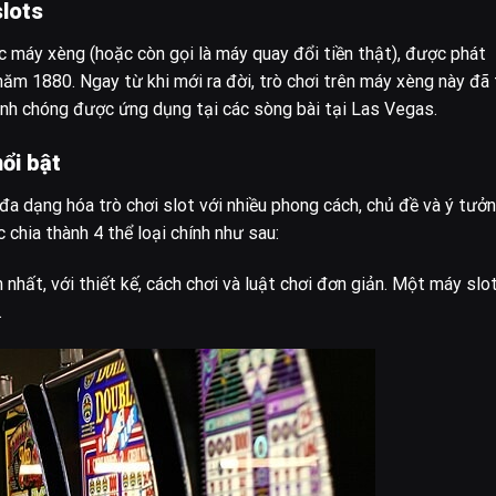
lots
c máy xèng (hoặc còn gọi là máy quay đổi tiền thật), được phát
ăm 1880. Ngay từ khi mới ra đời, trò chơi trên máy xèng này đã 
anh chóng được ứng dụng tại các sòng bài tại Las Vegas.
ổi bật
đa dạng hóa trò chơi slot với nhiều phong cách, chủ đề và ý tưở
chia thành 4 thể loại chính như sau:
m nhất, với thiết kế, cách chơi và luật chơi đơn giản. Một máy slo
.