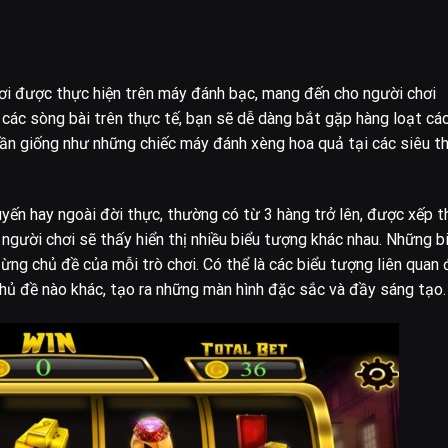
hơi được thực hiện trên máy đánh bạc, mang đến cho người chơi
các sòng bài trên thực tế, bạn sẽ dễ dàng bắt gặp hàng loạt cá
ần giống như những chiếc máy đánh xèng hoa quả tại các siêu th
tuyến hay ngoài đời thực, thường có từ 3 hàng trở lên, được xếp 
 người chơi sẽ thấy hiển thị nhiều biểu tượng khác nhau. Những b
ng chủ đề của mỗi trò chơi. Có thể là các biểu tượng liên quan 
 chủ đề nào khác, tạo ra những màn hình đặc sắc và đầy sáng tạo.