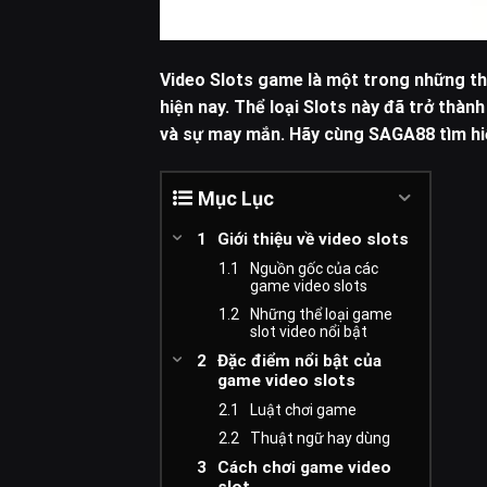
Video Slots game là một trong những thể
hiện nay. Thể loại Slots này đã trở thàn
và sự may mắn. Hãy cùng SAGA88 tìm hiểu
Mục Lục
Giới thiệu về video slots
Nguồn gốc của các
game video slots
Những thể loại game
slot video nổi bật
Đặc điểm nổi bật của
game video slots
Luật chơi game
Thuật ngữ hay dùng
Cách chơi game video
slot